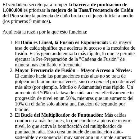
El verdadero secreto para romper la
barrera de puntuación de
1,000,000
es priorizar la
mejora de la Tasa/Frecuencia de Caída
del Pico
sobre la potencia de daño bruta en el juego inicial a medio
(los primeros 5 minutos).
Aquí está la razón por la que esto funciona:
El Daño es Lineal, la Fusión es Exponencial:
Una mayor
tasa de caída significa que aceleras tu acceso a la mecánica de
fusión. Estás generando entrada más rápido, lo que te permite
ejecutar la Pre-Preparación de la "Cadena de Fusión" de
manera más confiable y frecuente.
Mayor Frecuencia de Fusión = Mayor Acceso a Niveles:
El camino hacia las puntuaciones más altas no se trata de
golpear un bloque menos veces, sino de
crear
el pico de nivel
más alto (por ejemplo, Mitrilo o Adamantita) más rápido. Un
aumento del 50% en la tasa de caída acelera efectivamente tu
progresión de nivel en un 50%, mientras que un aumento del
10% en el daño solo ahorra una fracción de segundo por
bloque.
El Bucle del Multiplicador de Puntuación:
Más caídas
conducen a más fusiones, lo que conduce a picos de mayor
nivel, lo que activa la bonificación del multiplicador de
puntuación alta. Esto crea un bucle de puntuación auto-
sostenible y exponencial muy superior a un simple aumento