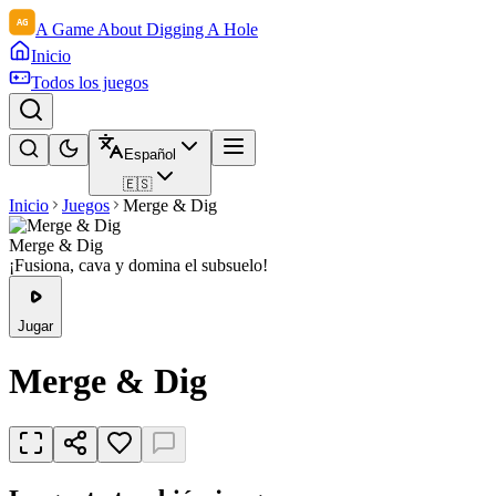
A Game About Digging A Hole
Inicio
Todos los juegos
Español
🇪🇸
Inicio
Juegos
Merge & Dig
Merge & Dig
¡Fusiona, cava y domina el subsuelo!
Jugar
Merge & Dig