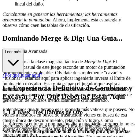
lineal del daño.
Concéntrate en generar las herramientas; las herramientas
generarán la puntuación.
Ahora, implementa esta estrategia y
observa cómo caen las tablas de clasificación.
Dominando Merge & Dig: Una Guía...
de Estrategia Avanzada
Leer más
¡Bienvenido a la clase magistral táctica de
Merge & Dig!
El
envoltorio casual de este juego esconde un motor de puntuación
profundamente explotable. Olvídate de simplemente "cavar" y
¿Por qué jugar aquí?
"fusionar"; estamos aquí para aplicar ingeniería inversa al límite de
puntuación más alto. Esta guía es para el jugador que aspira a
La Experiencia Definitiva de Combinar y
dominar las tablas de clasificación, tratando el mundo subterráneo
no como una carrera de obstáculos, sino como un rompecabezas de
Excavar: Por Qué Deberías Estar Aquí
generación de recursos meticulosamente cronometrado.
Entendemos que tu tiempo es la moneda más valiosa que posees. No
1. La Base: Tres Hábitos de Oro
vienes a nosotros en busca de frustración; vienes en busca de esa
chispa única de descubrimiento, relajación y logro. Como
La diferencia entre una puntuación alta y una partida promedio no es
guardianes de esta marca, nuestra filosofía principal es simple:
suerte; es disciplina. Estos tres hábitos son innegociables para el
Nosotros nos encargamos de toda la fricción, para que puedas
juego competitivo.
concentrarte puramente en la diversión.
No somos solo una