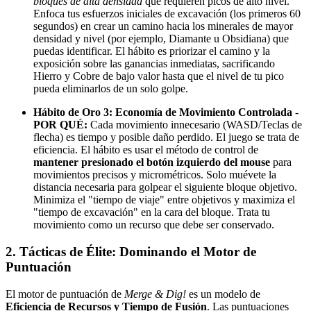
bloques de alta densidad
que requieren picos de alto nivel.
Enfoca tus esfuerzos iniciales de excavación (los primeros 60
segundos) en crear un camino hacia los minerales de mayor
densidad y nivel (por ejemplo, Diamante u Obsidiana) que
puedas identificar. El hábito es priorizar el camino y la
exposición sobre las ganancias inmediatas, sacrificando
Hierro y Cobre de bajo valor hasta que el nivel de tu pico
pueda eliminarlos de un solo golpe.
Hábito de Oro 3: Economía de Movimiento Controlada
-
POR QUÉ:
Cada movimiento innecesario (WASD/Teclas de
flecha) es tiempo y posible daño perdido. El juego se trata de
eficiencia. El hábito es usar el método de control de
mantener presionado el botón izquierdo del mouse
para
movimientos precisos y micrométricos. Solo muévete la
distancia necesaria para golpear el siguiente bloque objetivo.
Minimiza el "tiempo de viaje" entre objetivos y maximiza el
"tiempo de excavación" en la cara del bloque. Trata tu
movimiento como un recurso que debe ser conservado.
2. Tácticas de Élite: Dominando el Motor de
Puntuación
El motor de puntuación de
Merge & Dig!
es un modelo de
Eficiencia de Recursos y Tiempo de Fusión
. Las puntuaciones