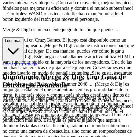
varios minerales y bloques. ¡Con cada excavación, mejora tus picos,
fúndelos para mejorar su eficiencia y domina el mundo subterráneo!
... Controles: WASD o las teclas de flecha o mantén pulsado el
botón izquierdo del ratón para mover el personaje.
Merge & Dig! es un excelente juego de fusión que puedes...
disfrutar aquí en CrazyGames. El juego está disponible como un
Leer más
juego desbloqueado. ¡Merge & Dig! contiene instrucciones para que
sea más fácil de jugar. De esa manera, puedes ver cómo jugar a
¡Merge & Dig!. Este juego casual altamente adictivo utiliza HTML5
para funcionar rápido en la mayoría de los navegadores. Una de las
Consejos y trucos
muchas características de jugar a este juego en CrazyGames es que
puedes jugarlo en modo de pantalla completa. Si te gusta, asegúrate
Dominando Merge & Dig: Una Guía de
de jugar también a nuestros otros juegos de fusión o a Piece of
Estrategia Avanzada
Cake: Merge and Bake y Man Runner 2048. ... ¡Merge & Dig! es
un juego casual en el que te adentrarás en las profundidades de la
tierra, fusionarás picos y conquistarás niveles desafiantes llenos de
¡Bienvenido a la clase magistral táctica de
Merge & Dig!
El
varios minerales y bloques. ¡Con cada excavación, mejora tus picos,
envoltorio casual de este juego esconde un motor de puntuación
fúndelos para mejorar su eficiencia y domina el mundo subterráneo!
profundamente explotable. Olvídate de simplemente "cavar" y
... Controles: WASD o las teclas de flecha o mantén pulsado el
"fusionar"; estamos aquí para aplicar ingeniería inversa al límite de
botón izquierdo del ratón para mover el personaje.
puntuación más alto. Esta guía es para el jugador que aspira a
dominar las tablas de clasificación, tratando el mundo subterráneo
no como una carrera de obstáculos, sino como un rompecabezas de
generación de recursos meticulosamente cronometrado.