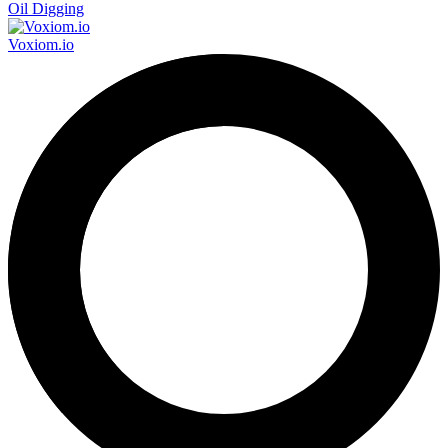
Oil Digging
Voxiom.io