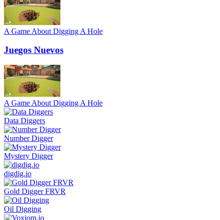
A Game About Digging A Hole
Juegos Nuevos
A Game About Digging A Hole
Data Diggers
Number Digger
Mystery Digger
digdig.io
Gold Digger FRVR
Oil Digging