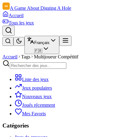
A Game About Digging A Hole
Accueil
Tous les jeux
Français
🇫🇷
Accueil
Tags
Multijoueur Compétitif
Liste des jeux
Jeux populaires
Nouveaux jeux
Joués récemment
Mes Favoris
Catégories