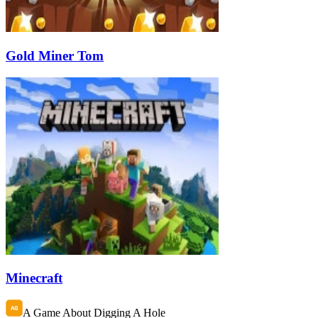
Gold Miner Tom
Minecraft
A Game About Digging A Hole