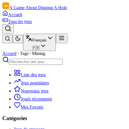
A Game About Digging A Hole
Accueil
Tous les jeux
Français
🇫🇷
Accueil
Tags
Mining
Liste des jeux
Jeux populaires
Nouveaux jeux
Joués récemment
Mes Favoris
Catégories