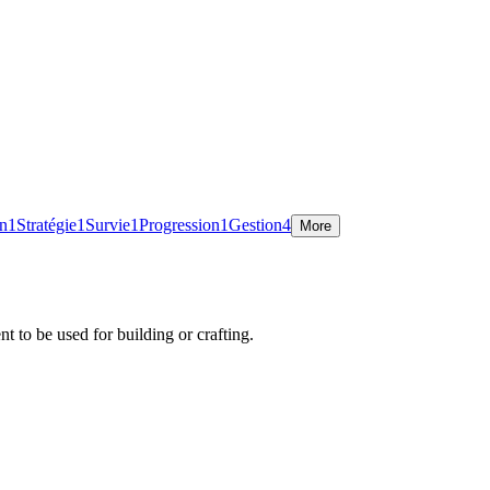
on
1
Stratégie
1
Survie
1
Progression
1
Gestion
4
More
 to be used for building or crafting.