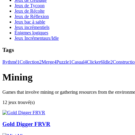
Jeux de creusage
Jeux de Tycoon
Jeux de Récolte
Jeux de Réflexion
Jeux bac à sable
Jeux incrémentiels
Énigmes logiques
Jeux Incrémentaux/Idle
Tags
Rythmé
1
Collection
2
Merge
4
Puzzle
1
Casual
4
Clicker
6
Idle
2
Constructi
Mining
Games that involve mining or gathering resources from the environment
12 jeux trouvé(s)
Gold Digger FRVR