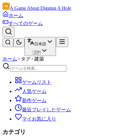
A Game About Digging A Hole
ホーム
すべてのゲーム
日本語
🇯🇵
ホーム
タグ
建築
ゲームリスト
人気ゲーム
新作ゲーム
最近プレイしたゲーム
マイお気に入り
カテゴリ