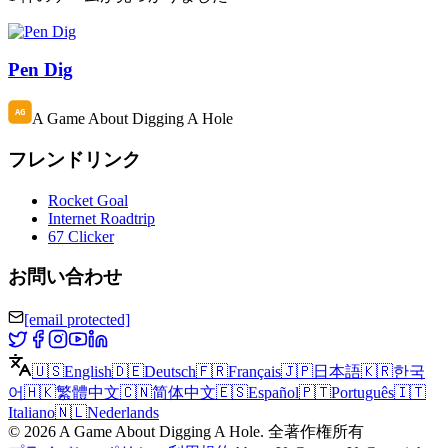
Pen Dig
A Game About Digging A Hole
フレンドリンク
Rocket Goal
Internet Roadtrip
67 Clicker
お問い合わせ
[email protected]
🇺🇸
English
🇩🇪
Deutsch
🇫🇷
Français
🇯🇵
日本語
🇰🇷
한국
어
🇭🇰
繁體中文
🇨🇳
简体中文
🇪🇸
Español
🇵🇹
Português
🇮🇹
Italiano
🇳🇱
Nederlands
©
2026
A Game About Digging A Hole
.
全著作権所有