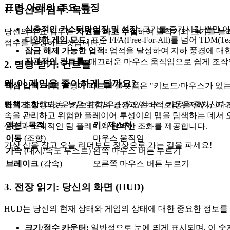
표면 아래의 주요 특징
1. 당신의 임무: 목표
심층적인 커스터마이징 및 성장:
크기를 증가시킬 뿐만 아
당신의 주요 임무는
자원을 파고 수집
하여 굴착기의 크기를 늘리
다양한 게임 모드:
표준 FFA(Free-For-All)를 넘어 TDM
점수를 달성하는 것입니다.
잠금 해제 가능한 업적:
업적을 달성하여 지하 풍경에 대한
직관적인 컨트롤:
매끄러운 마우스 움직임으로 쉽게 조작할
2. 명령 받기: 컨트롤
왜 이 게임을 좋아하게 될까요?
핵심 입력
: 게임 설명에 따르면 플랫폼은 "키보드/마우스가 있는
면책 조항:
이것은 키보드/마우스가 있는 PC 브라우저에서 이 
빠르게 진행되는, 높은 위험의 경쟁과 전략적 기동을 즐기신다
속을 관리하고 위험한 플레이어 투성이의 맵을 탐색하는 데서 
액션 / 목적
키 / 제스처
생존과 조직적인 팀 플레이의 완벽한 조화를 제공합니다.
이동
(조향)
마우스 움직임
가상 삽을 잡고 오늘 리더보드 정상으로 가는 길을 파세요!
가속
(대시/속도 부스트)
왼쪽 마우스 버튼 누르기
브레이크
(감속)
오른쪽 마우스 버튼 누르기
3. 전장 읽기: 당신의 화면 (HUD)
HUD는 당신의 현재 상태와 게임의 상태에 대한 중요한 정보를
크기/점수 카운터:
일반적으로 눈에 띄게 표시되며, 이 숫자