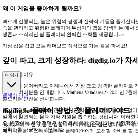
왜 이 게임을 좋아하게 될까요?
빠르게 진행되는, 높은 위험의 경쟁과 전략적 기동을 즐기신다
속을 관리하고 위험한 플레이어 투성이의 맵을 탐색하는 데서 
생존과 조직적인 팀 플레이의 완벽한 조화를 제공합니다.
가상 삽을 잡고 오늘 리더보드 정상으로 가는 길을 파세요!
깊이 파고, 크게 성장하라: digdig.io가 차세대 
세이션인 이유
더 읽기
경쟁자를 묻어버리고 아레나에서 가장 크고 강력한 굴착자로 거
세계로 여러분을 안내합니다. Matheus Valadares가 2021
플레이 방법
일으키는 반전을 선사합니다.
digdig.io 플레이 방법: 첫 플레이 가이드
핵심적으로,
digdig.io
는 간단하지만 치열한 경쟁을 벌이는 멀티
밑에서 발견되는 물과 기타 자원을 흡수하는 것입니다. 이러한
요: 반짝이는 용암 정맥은 생명을 빠르게 고갈시키는 치명적인 
digdig.io에 오신 것을 환영합니다! 이 게임은 접근성이 좋고
굴착자를 사냥하는 것입니다!
메커니즘을 마스터하고 다른 플레이어에게 도전할 준비를 할 것