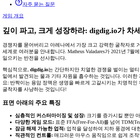
자주 묻는 질문
게임 개요
깊이 파고, 크게 성장하라: digdig.io가 
경쟁자를 묻어버리고 아레나에서 가장 크고 강력한 굴착자로 거
세계로 여러분을 안내합니다. Matheus Valadares가 2021
일으키는 반전을 선사합니다.
핵심적으로,
digdig.io
는 간단하지만 치열한 경쟁을 벌이는 멀티
밑에서 발견되는 물과 기타 자원을 흡수하는 것입니다. 이러한
요: 반짝이는 용암 정맥은 생명을 빠르게 고갈시키는 치명적인 
굴착자를 사냥하는 것입니다!
표면 아래의 주요 특징
심층적인 커스터마이징 및 성장:
크기를 증가시킬 뿐만 아
다양한 게임 모드:
표준 FFA(Free-For-All)를 넘어 TDM
잠금 해제 가능한 업적:
업적을 달성하여 지하 풍경에 대한
직관적인 컨트롤:
매끄러운 마우스 움직임으로 쉽게 조작할