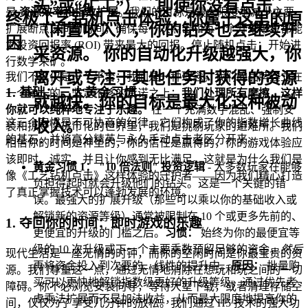
头”或“矿工”），
即使你没有点击
是
资源效率和指数扩展
。我们的目标是最大限度地减少主要
终极工艺钻机点击体验：你属于这里的原
（闲置收入），你的钻头也会继续开
扩展断点之间的时间，确保每一次点击和每一个开采单位都能
因
为投资回报率 (ROI) 带来最大的回报。停止随机点击；开始进
采资源。
你的自动化升级越强大，你
行数学采矿。
离开或专注于其他任务时获得的资源
我们不仅仅是一个平台；我们是一种理念。我们的品牌建立在
1. 基础：三大黄金习惯
一个单一的、坚定不移的承诺之上：
我们处理所有摩擦，这样
就越快。你的目标是最大化这种被动
你就可以纯粹地专注于乐趣。
在一个充满数字混乱、强制安
这三个习惯是不可协商的纪律。它们构成了你的指数增长曲线
收入。
装和掠夺性货币化的世界里，我们是挑剔玩家的避难所。我们
的基石，并将高分精英与永久手动点击者区分开来。
相信你的时间是神圣的，你的信任是赢得的，你的游戏体验应
该即时、诚实，并且让你感到无比满足。这就是为什么我们是
黄金习惯 1： "10 倍法则" 投资逻辑
- 大多数玩家在能够
像《工艺钻机点击》这样体验的守护者——因为我们精心打造
负担得起时就会升级他们的钻头。这是一个关键的错
了真正掌握技术可以蓬勃发展的环境。
误。最强大的扩展升级（那些可以乘以你的基础收入或
解锁新的资源等级）通常被限制在 10 个或更多先前的、
1. 夺回你的时间：即时游戏的乐趣
更便宜的升级的门槛之后。
习惯：
始终为你的最便宜等
级的 10 次升级或下一个主要乘数预留足够的资金，
然后
现代生活是一座无情的时钟，而你的空闲时间是你最宝贵的资
再将资金投入到次要的、线性的提升中。
原因：
批量购
源。我们尊重这一点，通过无情地消除在想玩和玩之间的一切
买可以更快地解锁指数级更好的升级等级，通过优先考
障碍。你不必浏览安装向导，等待大型下载，或者清理存储空
虑乘法扩展而不是加法收益，从而最大限度地提高你的
间，仅仅为了享受几分钟的放松。我们通过 H5 技术的强大功