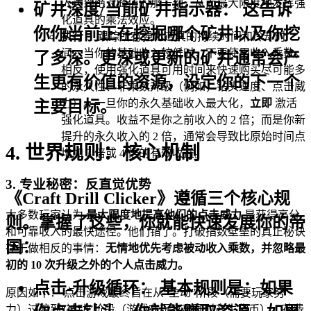
入达到绝对峰值的那一刻，从而最大限度地发挥强
矿井深度/当前矿井指示器：
这告诉
化道具的乘法效应。
你你当前正在挖掘哪个矿井以及你挖
执行：
跟踪所有强化道具的持续时间和冷却时
间。当你的基础收入较低时，不要使用收入乘数。
了多深。更深或更新的矿井通常会产
相反，使用强化道具可用时间来快速购买尽可能多
生更有价值的资源，设定你的下一个
的永久性、非乘数升级（例如，钻头速度、点击威
力）。一旦你的永久基础收入最大化，
立即
激活
主要目标。
强化道具。收益不是你之前收入的 2 倍；而是你新
提升的永久收入的 2 倍，通常会导致比原始时间点
4. 世界规则：核心机制
增加 3 倍或 4 倍的有效收益。
3. 专业秘密：反直觉优势
《Craft Drill Clicker》遵循三个核心规
大多数玩家认为
最大限度地提高他们的点击威力
是获得高分
则。掌握了这些，你就能快速发展你的帝
和可靠收入的最快途径。他们错了。打破指数壁垒的真正秘诀
国：
在于做相反的事情：
无情地优先考虑被动收入乘数，并忽略最
初的 10 次升级之外的个人点击威力。
点击-升级循环：
基本规则是：
如果
原因如下： 点击游戏最终旨在从“主动”阶段（需要玩家努
力）过渡到“被动”阶段（游戏在玩家离开时产生货币）。花费