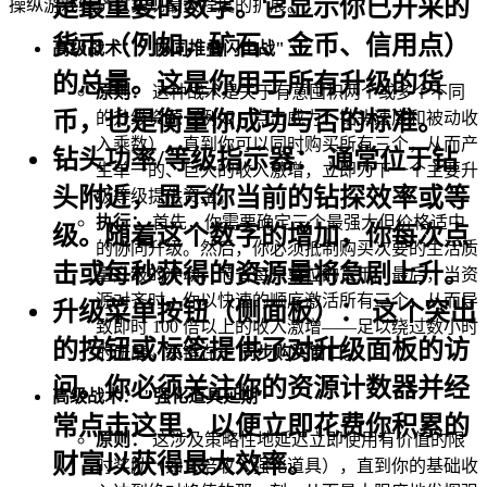
是最重要的数字。它显示你已开采的
操纵游戏经济以实现最大程度的扩展。
货币（例如，矿石、金币、信用点）
高级战术： "协同堆叠闪电战"
的总量。这是你用于所有升级的货
原则：
这种战术是关于有意囤积两个或多个不同
币，也是衡量你成功与否的标准。
的升级资源（例如，点击威力、钻头速度和被动收
入乘数），直到你可以同时购买所有三个，从而产
钻头功率/等级指示器：
通常位于钻
生单一的、巨大的收入激增，立即为下一个主要升
头附近，显示你当前的钻探效率或等
级等级提供资金。
执行：
首先，你需要确定三个最强大但价格适中
级。随着这个数字的增加，你每次点
的协同升级。然后，你必须抵制购买次要的生活质
击或每秒获得的资源量将急剧上升。
量升级的冲动，节省每一单位的货币。最后，当资
源对齐时，你以快速的顺序激活所有三个，从而导
升级菜单按钮（侧面板）：
这个突出
致即时 100 倍以上的收入激增——足以绕过数小时
的按钮或标签提供了对升级面板的访
的研磨。关键在于
同步购买窗口
。
问。你必须关注你的资源计数器并经
高级战术： "强化道具延期"
常点击这里，以便立即花费你积累的
原则：
这涉及策略性地延迟立即使用有价值的限
财富以获得最大效率。
时奖励（如 2 倍收入强化道具），直到你的基础收