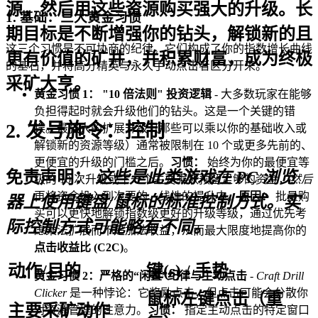
源，然后用这些资源购买强大的升级。长
1. 基础：三大黄金习惯
期目标是不断增强你的钻头，解锁新的且
这三个习惯是不可协商的纪律。它们构成了你的指数增长曲线
更有价值的矿井，并积累财富，成为终极
的基石，并将高分精英与永久手动点击者区分开来。
采矿大亨。
黄金习惯 1： "10 倍法则" 投资逻辑
- 大多数玩家在能够
负担得起时就会升级他们的钻头。这是一个关键的错
2. 发号施令：控制
误。最强大的扩展升级（那些可以乘以你的基础收入或
解锁新的资源等级）通常被限制在 10 个或更多先前的、
更便宜的升级的门槛之后。
习惯：
始终为你的最便宜等
免责声明：
这些是此类游戏在 PC 浏览
级的 10 次升级或下一个主要乘数预留足够的资金，
然后
再将资金投入到次要的、线性的提升中。
原因：
批量购
器上使用键盘/鼠标的标准控制方式。实
买可以更快地解锁指数级更好的升级等级，通过优先考
际控制方式可能略有不同。
虑乘法扩展而不是加法收益，从而最大限度地提高你的
点击收益比 (C2C)
。
动作/目的
键(s) / 手势
黄金习惯 2：严格的“闲置”纪律与主动点击
-
Craft Drill
Clicker
是一种悖论：它奖励点击，但点击可能会分散你
鼠标左键点击（重
主要采矿动作
对资源管理的注意力。
习惯：
指定主动点击的特定窗口