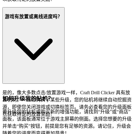
游戏有放置或离线进度吗？
是的，像大多数点击/放置游戏一样，Craft Drill Clicker 具有放
如何升级我的钻机？
置机制。一旦您购买了某些升级，您的钻机将继续自动挖掘资
源，即使您关闭游戏或切换标签页。请务必查看您的升级面板
要升级您的钻机或购买新的增强功能，请找到“升级”或“商店”
以获取特定的放置奖励！
面板，该面板通常位于游戏主屏幕的侧面。选择您想要的升级
并单击“购买”按钮，前提是您有足够的资源。请记住，升级会
随着您的进度而变得更加昂贵！