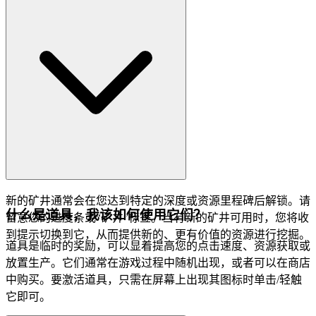
新的矿井通常会在您达到特定的深度或资源里程碑后解锁。请
什么是道具，我该如何使用它们？
留意您的进度条或“矿井”标签。当有新的矿井可用时，您将收
到提示切换到它，从而提供新的、更有价值的资源进行挖掘。
道具是临时的奖励，可以显着提高您的点击速度、资源获取或
放置生产。它们通常在游戏过程中随机出现，或者可以在商店
中购买。要激活道具，只需在屏幕上出现其图标时单击/轻触
它即可。