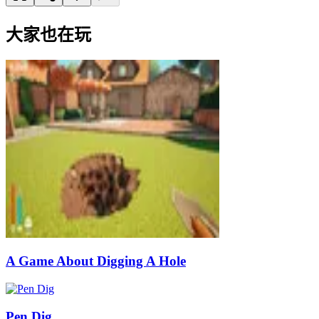
大家也在玩
A Game About Digging A Hole
Pen Dig