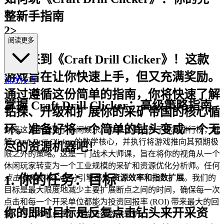
整新手指南
2>
阅读更多
欢迎来到《Craft Drill Clicker》！这款
游戏旨在让你快速上手，但又充满奖励。
游戏技巧
通过遵循这份简单的指南，你将快速了解
掌握 Craft Drill Clicker：高级策略指南
钻探、升级和扩展你的采矿帝国的核心循
环。准备好将一个简单的钻头变成一个无
你来这里不是为了休闲娱乐。你来这里是为了称霸排行榜，理
解
Craft Drill Clicker
的数学核心，并执行将游戏推向其预期极
尽的资源机器吧！
限之外的策略。这是一门战术大师课，旨在将你的视角从一个
休闲玩家转变为一个工业规模的采矿和资源优化分析师。任何
1. 你的任务：目标
点击
游戏的核心评分引擎都是
资源效率和指数扩展
。我们的
目标是最大限度地减少主要扩展断点之间的时间，确保每一次
点击和每一个开采单位都能为投资回报率 (ROI) 带来最大的回
你的即时目标是反复点击钻头来开采资
报。停止随机点击；开始进行数学采矿。