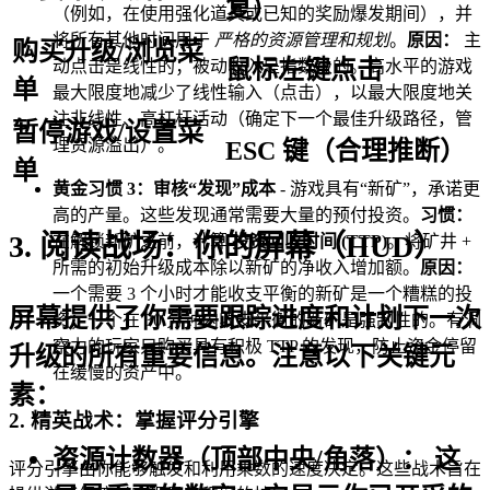
复）
（例如，在使用强化道具或已知的奖励爆发期间），并
将所有其他时间用于
严格的资源管理和规划
。
原因：
主
购买升级/浏览菜
鼠标左键点击
动点击是线性的；被动收入是指数级的。高水平的游戏
单
最大限度地减少了线性输入（点击），以最大限度地关
注非线性、高杠杆活动（确定下一个最佳升级路径，管
暂停游戏/设置菜
理资源溢出）。
ESC 键（合理推断）
单
黄金习惯 3：审核“发现”成本
- 游戏具有“新矿”，承诺更
高的产量。这些发现通常需要大量的预付投资。
习惯：
3. 阅读战场：你的屏幕（HUD）
在解锁新矿之前，计算
投资回收时间 (TTP)
。将矿井 +
所需的初始升级成本除以新矿的净收入增加额。
原因：
一个需要 3 个小时才能收支平衡的新矿是一个糟糕的投
屏幕提供了你需要跟踪进度和计划下一次
资；一个在 30 分钟内收支平衡的新矿是强制性的。有洞
察力的玩家只购买具有积极 TTP 的发现，防止资金停留
升级的所有重要信息。注意以下关键元
在缓慢的资产中。
素：
2. 精英战术：掌握评分引擎
资源计数器（顶部中央/角落）：
这
评分引擎由你能够触发和利用乘数的速度决定。这些战术旨在