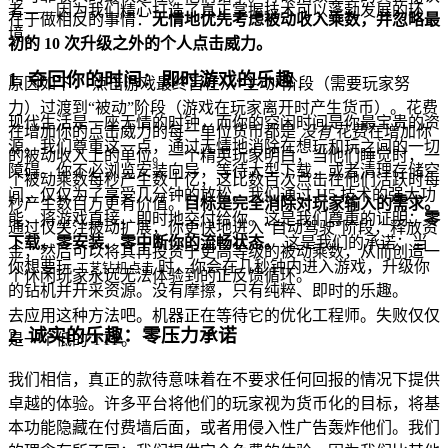
者——因为我们精心打造了真正掌握技术可以蓬勃发展的环
在于做相反的事情：
无情地优先考虑被动收入乘数，并忽略最
境。
初的 10 次升级之外的个人点击威力。
1. 夺回你的时间：即时游戏的乐趣
原因如下： 点击游戏最终旨在从“主动”阶段（需要玩家努
力）过渡到“被动”阶段（游戏在玩家离开时产生货币）。花费
现代生活是一座无情的时钟，而你的空闲时间是你最宝贵的资
在增加你的点击威力的每一单位货币都是
没有
花费在增加你
源。我们尊重这一点，通过无情地消除在想玩和玩之间的一切
的被动收入上的单位。一个精英玩家明白，当他们睡觉时，一
障碍。你不必浏览安装向导，等待大型下载，或者清理存储空
个被动乘数每秒产生数十亿，这比数百次点击在他们活跃时每
间，仅仅为了享受几分钟的放松。我们通过 H5 技术的强大功
秒产生数百万更有价值。
目标是完全消除对玩家输入的需求。
能，将游戏直接、即时地交付给你。这是我们尊重的证明：
零
通过仅关注被动扩展，你更快地进入“自动驾驶”阶段，释放资
下载、零安装、零中断你的流畅状态。
这是我们的承诺：当
金，然后可以将其再投资于更高等级的被动乘数，从而创造一
你想要玩
时，你会在几秒钟内进入游戏，升级你
工艺钻机点击
个休闲玩家永远无法体验到的正反馈循环。
的钻机并开采资源。没有摩擦，只有纯粹、即时的乐趣。
去应用这种方法吧。机器正在等待它的优化工程师。失败仅仅
2. 诚实的乐趣：零压力承诺
是一个低的 TTP。
我们相信，真正的款待意味着在不要求任何回报的情况下提供
卓越的体验。许多平台将他们的玩家视为货币化的目标，将基
本功能隐藏在付费墙后面，或者用侵入性广告轰炸他们。我们