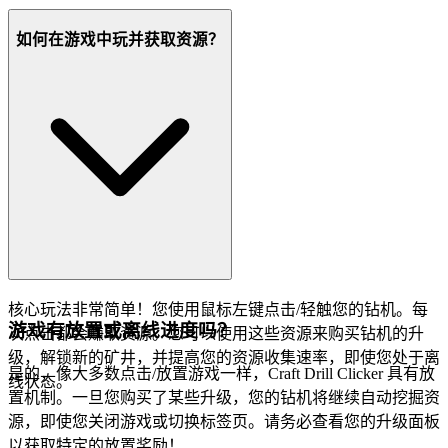
如何在游戏中玩并获取资源？
核心玩法非常简单！您使用鼠标左键点击/轻触您的钻机。每
游戏有放置或离线进度吗？
次点击都会赚取资源。您可以使用这些资源来购买钻机的升
级，解锁新的矿井，并提高您的资源收集速率，即使您处于离
是的，像大多数点击/放置游戏一样，Craft Drill Clicker 具有放
线状态。
置机制。一旦您购买了某些升级，您的钻机将继续自动挖掘资
源，即使您关闭游戏或切换标签页。请务必查看您的升级面板
以获取特定的放置奖励！