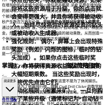
你点击钻头，你就能赚取资源。如果
在增加你的点击威力的每一单位货币都是
没有
花费在增加你
你将这些资源用于升级，你的点击就
的被动收入上的单位。一个精英玩家明白，当他们睡觉时，一
会变得更强大，并且你将获得被动收
个被动乘数每秒产生数十亿，这比数百次点击在他们活跃时每
秒产生数百万更有价值。
目标是完全消除对玩家输入的需求。
入。
始终尽快将你的资源投资回钻头
通过仅关注被动扩展，你更快地进入“自动驾驶”阶段，释放资
或被动收入生成器。
金，然后可以将其再投资于更高等级的被动乘数，从而创造一
个休闲玩家永远无法体验到的正反馈循环。
强化规则：
偶尔，屏幕上会出现特殊
去应用这种方法吧。机器正在等待它的优化工程师。失败仅仅
奖励（例如，闪烁的图标，临时的钻
是一个低的 TTP。
头加成）。
如果你点击这些临时奖
掌握 Craft Drill Clicker：高级策略指南
励，你将获得资源收益或点击速度的
大幅短期乘数。
当这些奖励出现时，
<...
p class="mb-4 text-foreground">你来这里不是为了休闲娱乐。
阅读更多
始终优先点击它们。
你来这里是为了称霸排行榜，理解
Craft Drill Clicker
的数学核
自动化规则（闲置采矿）：
一旦你购
心，并执行将游戏推向其预期极限之外的策略。这是一门战术
买了某些升级（通常标记为“自动钻
大师课，旨在将你的视角从一个休闲玩家转变为一个工业规模
推荐理由
的采矿和资源优化分析师。任何
点击
游戏的核心评分引擎都