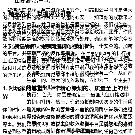
在缓慢的资产中。
一款伟大的游戏只有在游戏环境安全、可靠和公平时才是伟大
2. 精英战术：掌握评分引擎
的。我们提供的精神益处是深远的心安——知道你的成就来之
不易并受到尊重，并且你的隐私是坚不可摧的。我们对作弊、
评分引擎由你能够触发和利用乘数的速度决定。这些战术旨在
黑客攻击或有损社区体验的行为执行零容忍政策。此外，你的
操纵游戏经济以实现最大程度的扩展。
数据将按照最高的数字隐私标准进行处理，确保你能够完全专
注于游戏，而不是数字安全风险。
我们提供一个安全的、加密
高级战术： "协同堆叠闪电战"
的平台，并采取严格的反作弊措施。
在
的排行榜
工艺钻机点击
原则：
这种战术是关于有意囤积两个或多个不同
上追逐榜首位置，要知道你的进步是有意义的，并且每一次升
的升级资源（例如，点击威力、钻头速度和被动收
级和开采的资源都是你技能的真实证明。我们构建安全、公平
入乘数），直到你可以同时购买所有三个，从而产
的游乐场，这样你就可以专注于建立你的遗产。
生单一的、巨大的收入激增，立即为下一个主要升
级等级提供资金。
4. 对玩家的尊重：一个精心策划的、质量至上的世
执行：
首先，你需要确定三个最强大但价格适中
界
的协同升级。然后，你必须抵制购买次要的生活质
量升级的冲动，节省每一单位的货币。最后，当资
你的时间不是无限的，你的智力也不应该受到侮辱。我们通过
源对齐时，你以快速的顺序激活所有三个，从而导
拒绝用低质量的克隆游戏或破损的游戏来干扰你的体验来表达
致即时 100 倍以上的收入激增——足以绕过数小时
尊重。我们是策展人，不仅仅是一个聚合平台。情感上的好处
的研磨。关键在于
同步购买窗口
。
是感到被重视和被认可；你知道你在这里找到的任何游戏都通