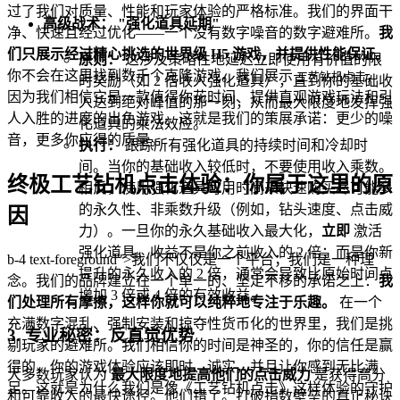
过了我们对质量、性能和玩家体验的严格标准。我们的界面干
高级战术： "强化道具延期"
净、快速且经过优化——一个没有数字噪音的数字避难所。
我
们只展示经过精心挑选的世界级 H5 游戏，并提供性能保证。
原则：
这涉及策略性地延迟立即使用有价值的限
你不会在这里找到数千个克隆游戏。我们展示
，
工艺钻机点击
时奖励（如 2 倍收入强化道具），直到你的基础收
因为我们相信它是一款值得你花时间、提供直观游戏玩法和引
入达到绝对峰值的那一刻，从而最大限度地发挥强
人入胜的进度的出色游戏。这就是我们的策展承诺：更少的噪
化道具的乘法效应。
音，更多你应得的质量。
执行：
跟踪所有强化道具的持续时间和冷却时
间。当你的基础收入较低时，不要使用收入乘数。
终极工艺钻机点击体验：你属于这里的原
相反，使用强化道具可用时间来快速购买尽可能多
的永久性、非乘数升级（例如，钻头速度、点击威
因
力）。一旦你的永久基础收入最大化，
立即
激活
强化道具。收益不是你之前收入的 2 倍；而是你新
b-4 text-foreground">我们不仅仅是一个平台；我们是一种理
提升的永久收入的 2 倍，通常会导致比原始时间点
念。我们的品牌建立在一个单一的、坚定不移的承诺之上：
我
增加 3 倍或 4 倍的有效收益。
们处理所有摩擦，这样你就可以纯粹地专注于乐趣。
在一个
充满数字混乱、强制安装和掠夺性货币化的世界里，我们是挑
3. 专业秘密：反直觉优势
剔玩家的避难所。我们相信你的时间是神圣的，你的信任是赢
得的，你的游戏体验应该即时、诚实，并且让你感到无比满
大多数玩家认为
最大限度地提高他们的点击威力
是获得高分
足。这就是为什么我们是像《工艺钻机点击》这样体验的守护
和可靠收入的最快途径。他们错了。打破指数壁垒的真正秘诀