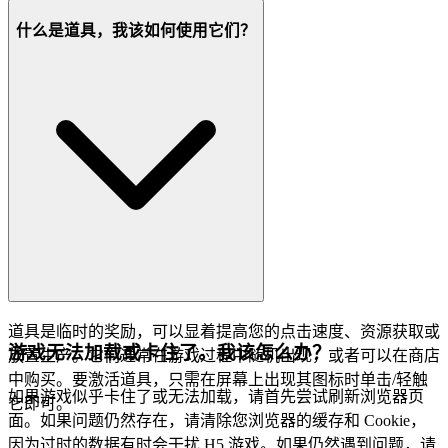
什么是道具，我该如何使用它们？
道具是临时的奖励，可以显着提高您的点击速度、资源获取或
游戏无法加载或卡住了。我该怎么办？
放置生产。它们通常在游戏过程中随机出现，或者可以在商店
中购买。要激活道具，只需在屏幕上出现其图标时单击/轻触
如果游戏似乎卡住了或无法加载，请首先尝试刷新浏览器页
它即可。
面。如果问题仍然存在，请清除您浏览器的缓存和 Cookie，
因为过时的数据有时会干扰 H5 游戏。如果仍然遇到问题，请