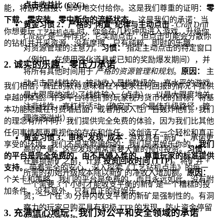
点击收益比 (C2C)
。
能，将游戏直接、即时地交付给你。这是我们尊重的证明：
零
下载、零安装、零中断你的流畅状态。
这是我们的承诺：当
黄金习惯 2：严格的“闲置”纪律与主动点击
-
Craft Drill
你想要玩
时，你会在几秒钟内进入游戏，升级你
工艺钻机点击
Clicker
是一种悖论：它奖励点击，但点击可能会分散你
的钻机并开采资源。没有摩擦，只有纯粹、即时的乐趣。
对资源管理的注意力。
习惯：
指定主动点击的特定窗口
（例如，在使用强化道具或已知的奖励爆发期间），并
2. 诚实的乐趣：零压力承诺
将所有其他时间用于
严格的资源管理和规划
。
原因：
主
动点击是线性的；被动收入是指数级的。高水平的游戏
我们相信，真正的款待意味着在不要求任何回报的情况下提供
最大限度地减少了线性输入（点击），以最大限度地关
卓越的体验。许多平台将他们的玩家视为货币化的目标，将基
注非线性、高杠杆活动（确定下一个最佳升级路径，管
本功能隐藏在付费墙后面，或者用侵入性广告轰炸他们。我们
理资源溢出）。
的理念有所不同：我们提供完全免费的体验，因为我们比其他
任何事情都更重视你的存在和信任。这创造了一个轻松和真正
黄金习惯 3：审核“发现”成本
- 游戏具有“新矿”，承诺更
享受的环境。我们不是来欺骗你的；我们是来娱乐你的。
我们
高的产量。这些发现通常需要大量的预付投资。
习惯：
的平台是完全免费的，由不具侵入性的、尊重玩家的标准提供
在解锁新矿之前，计算
投资回收时间 (TTP)
。将矿井 +
支持。
带着完全的安心，深入探索《工艺钻机点击》的每一
所需的初始升级成本除以新矿的净收入增加额。
原因：
个关卡和策略。我们的平台是免费的，而且永远如此。没有附
一个需要 3 个小时才能收支平衡的新矿是一个糟糕的投
加条件，没有意外，只有真正的好娱乐。
资；一个在 30 分钟内收支平衡的新矿是强制性的。有洞
察力的玩家只购买具有积极 TTP 的发现，防止资金停留
3. 充满信心地玩：我们对公平和安全领域的承诺