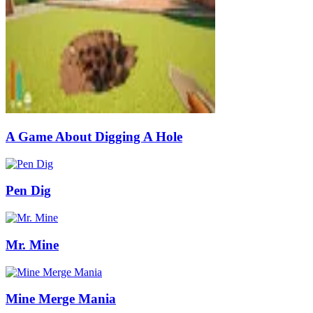
A Game About Digging A Hole
Pen Dig
Mr. Mine
Mine Merge Mania