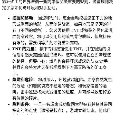
疯狂矿工的世界遵循一些简单但至关重要的规则，这些规则决
定了您如何与环境和对手互动。
挖掘和移动：
当您移动时，您会自动挖掘您正下方的地
形或侧面的地形，从而创建隧道。如果地形是坚硬的岩
石（不同的颜色），您必须使用 TNT 或特殊的强化道具
才能穿过它。您可以使用您的喷气背包跳跃，但燃料是
有限的，需要稍等片刻才能重新充电。
TNT 的力量：
按下专用按钮使用 TNT，并在很短的引
信后引起大范围的圆形爆炸。您可以使用它立即清理您
的路径，但要小心：爆炸也会损坏您或您的队友/对手，
并且它会将大片天花板坍塌到下方毫无防备的矿工身
上。
陷阱和危险：
您越深入，环境就越危险。注意自然发生
的危险（如岩浆袋或不稳定的岩石）和玩家设置的陷
阱。击中这些将大大减慢您的进度，并可能导致您掉落
有价值的碎片。
胜利条件：
一旦一名玩家成功取回大型钻石并将其带回
指定的终点线（通常是起点），游戏立即结束。将此目