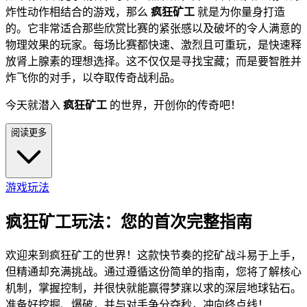
炸性动作相结合的游戏，那么
疯狂矿工
就是为你量身打造
的。它非常适合那些欣赏比赛的紧张感以及破坏的令人满意的
物理效果的玩家。每场比赛都快速、激烈且可重玩，是快速释
放肾上腺素的理想选择。这不仅仅是寻找宝藏；而是要智胜并
炸飞你的对手，以夺取传奇战利品。
今天就潜入
疯狂矿工
的世界，开创你的传奇吧！
阅读更多
游戏玩法
疯狂矿工玩法：您的首次完整指南
欢迎来到疯狂矿工的世界！这款快节奏的挖矿战斗易于上手，
但精通却充满挑战。通过遵循这份简单的指南，您将了解核心
机制，掌握控制，并很快就能赢得梦寐以求的深层地球钻石。
准备好挖掘、爆破，并与对手争分夺秒，冲向终点线！