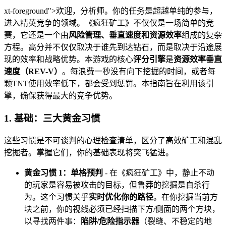
xt-foreground">欢迎，分析师。你的任务是超越单纯的参与，
进入精英竞争的领域。《疯狂矿工》不仅仅是一场简单的竞
赛，它还是一个由
风险管理、垂直速度和资源效率
组成的复杂
方程。高分并不仅仅取决于谁先到达钻石，而是取决于沿途展
现的效率和战略优势。本游戏的核心
评分引擎
是
资源效率垂直
速度（REV-V）
。每浪费一秒没有向下挖掘的时间，或者每
颗TNT使用效率低下，都会受到惩罚。本指南旨在利用该引
擎，确保获得最大的竞争优势。
1. 基础：三大黄金习惯
这些习惯是不可谈判的心理检查清单，区分了高效矿工和混乱
挖掘者。掌握它们，你的基础表现将突飞猛进。
黄金习惯 1：单格预判
- 在《疯狂矿工》中，静止不动
的玩家是容易被攻击的目标，但鲁莽的挖掘是自杀行
为。这个习惯关乎
实时优化你的路径
。在你挖掘当前方
块之前，你的视线必须已经扫描下方/侧面的两个方块，
以寻找两件事：
陷阱/危险指示器
（裂缝、不稳定的地