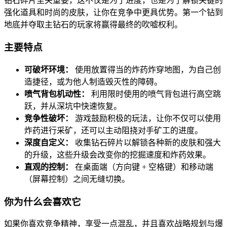
钻石碎片至关重要，这不仅是为了进度，也是为了解锁关键的
强化道具和时尚的皮肤，让你在竞争中更具优势。第一个钻到
地底并夺取主钻石的玩家将赢得最终的吹嘘权利。
主要特点
可破坏环境：
使用放置得当的炸药炸穿地图，为自己创
造捷径，或为他人制造毁灭性的障碍。
喷气背包机动性：
利用限时使用的喷气背包进行高空跳
跃，并从深坑中快速恢复。
竞争性破坏：
游戏鼓励积极的玩法，让你不仅可以使用
炸药进行采矿，还可以主动阻挠对手矿工的进度。
深度自定义：
收集钻石碎片以解锁各种新的皮肤和强大
的升级，这些升级会改变你的挖掘速度和炸药效果。
直观的控制：
在桌面端（方向键 + 空格键）和移动端
（屏幕控制）之间无缝切换。
你为什么会喜欢它
如果你喜欢竞争精神，享受一点混乱，并且喜欢战略规划与爆