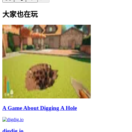
大家也在玩
A Game About Digging A Hole
digdig.io