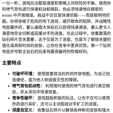
一分一秒，游戏玩法都是速度和策略之间惊险的平衡。使用你
的喷气背包进行快速机动和跳跃，你必须快速地在稠密的
terrain 中开凿隧道。挑战不仅仅是快速挖掘——而是聪明地挖
掘。你将穿梭于危险的地下迷宫，避开致命的陷阱，并战略性
地部署炸药，要么摧毁大块岩石以获得快速通道，要么更令人
满意地完全切断或延缓对手的进度。在此过程中，收集散落的
钻石碎片至关重要，这不仅是为了进度，也是为了解锁关键的
强化道具和时尚的皮肤，让你在竞争中更具优势。第一个钻到
地底并夺取主钻石的玩家将赢得最终的吹嘘权利。
主要特点
可破坏环境：
使用放置得当的炸药炸穿地图，为自己创
造捷径，或为他人制造毁灭性的障碍。
喷气背包机动性：
利用限时使用的喷气背包进行高空跳
跃，并从深坑中快速恢复。
竞争性破坏：
游戏鼓励积极的玩法，让你不仅可以使用
炸药进行采矿，还可以主动阻挠对手矿工的进度。
深度自定义：
收集钻石碎片以解锁各种新的皮肤和强大