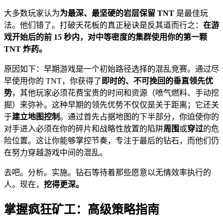
大多数玩家认为
为最深、最坚硬的岩层保留 TNT
是最佳玩
法。他们错了。打破天花板的真正秘诀是反其道而行之：
在游
戏开始后的前 15 秒内，对中等密度的集群使用你的第一颗
TNT 炸药。
原因如下：早期游戏是一个初始路径选择的混乱竞赛。通过尽
早使用你的 TNT，你获得了
即时的、不可挽回的垂直领先优
势
，其他玩家必须花费宝贵的时间和资源（喷气燃料、手动挖
掘）来弥补。这种早期的领先优势不仅仅是关于距离；它还关
于
建立地图控制
。通过首先占据地图的下半部分，你迫使你的
对手进入必须在你的碎片和战略性放置的陷阱
周围
或
穿过
的危
险位置。这让你能够掌控节奏，专注于最后的钻石，而他们仍
在努力穿越游戏中间的混乱。
去吧。分析。实施。钻石等待着那些愿意以无情效率执行的
人。现在，
挖得更深。
掌握疯狂矿工：高级策略指南