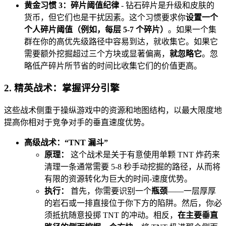
黄金习惯 3：碎片阈值纪律
- 钻石碎片是升级和皮肤的
货币，但它们也是干扰因素。这个习惯要求你
设置一个
个人碎片阈值（例如，每层 5-7 个碎片）
。如果一个集
群在你的高优先级路径中容易到达，就收集它。如果它
需要额外挖掘超过三个方块或显著偏离，
就忽略它
。忽
略低产碎片所节省的时间比收集它们的价值更高。
2. 精英战术：掌握评分引擎
这些战术侧重于操纵游戏中的资源和地图结构，以最大限度地
提高你相对于竞争对手的垂直速度优势。
高级战术：“TNT 漏斗”
原理：
这个战术是关于有意使用单颗 TNT 炸药来
清理一条通常需要 5-8 秒手动挖掘的路径，从而将
有限的资源转化为巨大的时间-速度优势。
执行：
首先，你需要识别一个
瓶颈
——一层厚厚
的岩石或一排直接位于你下方的陷阱。然后，你必
须抵抗随意投掷 TNT 的冲动。相反，
在主要垂直