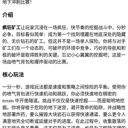
地下冲刺比赛！
介绍
疯狂矿工
让玩家沉浸在一场疯狂、快节奏的挖掘战斗中，分秒
必争。目标看似简单：成为第一个找到埋藏在地底深处的隐藏
的、无价钻石的矿工。但这并不是一场单人探险。你将与对手
矿工们在一个动态的、可破坏的环境中竞争，巧妙的导航和积
极的破坏是取得胜利的关键。忘记小心翼翼的挖掘吧；这是一
场由喷气背包和爆炸驱动的比赛。
核心玩法
一分一秒，游戏玩法都是速度和策略之间惊险的平衡。使用你
的喷气背包进行快速机动和跳跃，你必须快速地在稠密的
terrain 中开凿隧道。挑战不仅仅是快速挖掘——而是聪明地挖
掘。你将穿梭于危险的地下迷宫，避开致命的陷阱，并战略性
地部署炸药，要么摧毁大块岩石以获得快速通道，要么更令人
满意地完全切断或延缓对手的进度。在此过程中，收集散落的