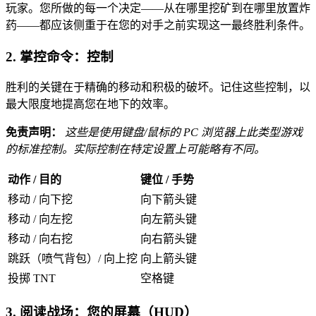
玩家。您所做的每一个决定——从在哪里挖矿到在哪里放置炸
药——都应该侧重于在您的对手之前实现这一最终胜利条件。
2. 掌控命令：控制
胜利的关键在于精确的移动和积极的破坏。记住这些控制，以
最大限度地提高您在地下的效率。
免责声明：
这些是使用键盘/鼠标的 PC 浏览器上此类型游戏
的标准控制。实际控制在特定设置上可能略有不同。
动作 / 目的
键位 / 手势
移动 / 向下挖
向下箭头键
移动 / 向左挖
向左箭头键
移动 / 向右挖
向右箭头键
跳跃（喷气背包）/ 向上挖
向上箭头键
投掷 TNT
空格键
3. 阅读战场：您的屏幕（HUD）