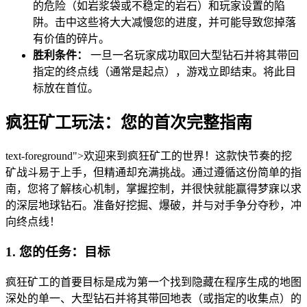
的危险（如岩浆袋或不稳定的岩石）和玩家设置的陷
阱。击中这些将大大减慢您的进度，并可能导致您掉落
有价值的碎片。
胜利条件：
一旦一名玩家成功取回大型钻石并将其带回
指定的终点线（通常是起点），游戏立即结束。将此目
标放在首位。
疯狂矿工玩法：您的首次完整指南
text-foreground">欢迎来到疯狂矿工的世界！这款快节奏的挖
矿战斗易于上手，但精通却充满挑战。通过遵循这份简单的指
南，您将了解核心机制，掌握控制，并很快就能赢得梦寐以求
的深层地球钻石。准备好挖掘、爆破，并与对手争分夺秒，冲
向终点线！
1. 您的任务：目标
疯狂矿工的首要目标是成为第一个找到隐藏在程序生成的地图
深处的单一、大型钻石并将其带回地表（或指定的收集点）的