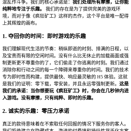
混乱作斗争。我们的核心承诺是：
我们处理所有摩擦，让你能
纯粹地专注于乐趣。
我们的存在是为了提供完美的游戏环
境，而对于像《疯狂矿工》这样的杰作，这个平台是唯一配得
上其辉煌的画布。
1. 夺回你的时间：即时游戏的乐趣
我们理解现代生活的节奏：稍纵即逝的时刻、排满的日程，以
及宝贵而有限的空闲时间。没有什么比无休止的加载画面或强
制更新更不尊重你的了，它们偷走了你逃离的时刻。我们通过
消除你和行动之间的每一个障碍来尊重你的时间。我们的技术
专为即时性而构建，提供最快、响应最灵敏的 H5 体验。这就
是我们的证明：零下载，零安装，并且永远零强制更新。
这是
我们的承诺：当你想要玩《疯狂矿工》时，你会在几秒钟内进
入游戏。没有摩擦，只有纯粹、即时的乐趣。
2. 诚实的乐趣：零压力承诺
真正的款待意味着在不索取任何回报的情况下服务你的客人。
我们拒绝建立在隐藏成本、激进的付费墙和操纵性货币化方案