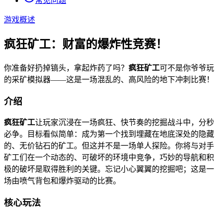
常见问题
游戏概述
疯狂矿工：财富的爆炸性竞赛！
你准备好扔掉镐头，拿起炸药了吗？
疯狂矿工
可不是你爷爷玩
的采矿模拟器——这是一场混乱的、高风险的地下冲刺比赛！
介绍
疯狂矿工
让玩家沉浸在一场疯狂、快节奏的挖掘战斗中，分秒
必争。目标看似简单：成为第一个找到埋藏在地底深处的隐藏
的、无价钻石的矿工。但这并不是一场单人探险。你将与对手
矿工们在一个动态的、可破坏的环境中竞争，巧妙的导航和积
极的破坏是取得胜利的关键。忘记小心翼翼的挖掘吧；这是一
场由喷气背包和爆炸驱动的比赛。
核心玩法