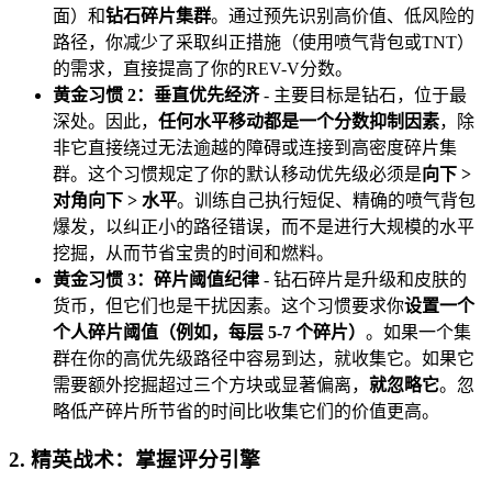
面）和
钻石碎片集群
。通过预先识别高价值、低风险的
路径，你减少了采取纠正措施（使用喷气背包或TNT）
的需求，直接提高了你的REV-V分数。
黄金习惯 2：垂直优先经济
- 主要目标是钻石，位于最
深处。因此，
任何水平移动都是一个分数抑制因素
，除
非它直接绕过无法逾越的障碍或连接到高密度碎片集
群。这个习惯规定了你的默认移动优先级必须是
向下 >
对角向下 > 水平
。训练自己执行短促、精确的喷气背包
爆发，以纠正小的路径错误，而不是进行大规模的水平
挖掘，从而节省宝贵的时间和燃料。
黄金习惯 3：碎片阈值纪律
- 钻石碎片是升级和皮肤的
货币，但它们也是干扰因素。这个习惯要求你
设置一个
个人碎片阈值（例如，每层 5-7 个碎片）
。如果一个集
群在你的高优先级路径中容易到达，就收集它。如果它
需要额外挖掘超过三个方块或显著偏离，
就忽略它
。忽
略低产碎片所节省的时间比收集它们的价值更高。
2. 精英战术：掌握评分引擎