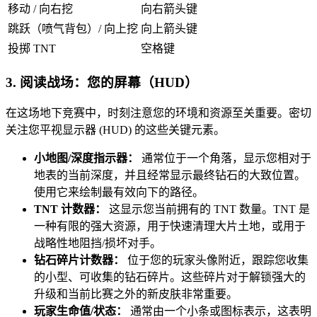
移动 / 向右挖
向右箭头键
跳跃（喷气背包）/ 向上挖
向上箭头键
投掷 TNT
空格键
3. 阅读战场：您的屏幕（HUD）
在这场地下竞赛中，时刻注意您的环境和资源至关重要。密切
关注您平视显示器 (HUD) 的这些关键元素。
小地图/深度指示器：
通常位于一个角落，显示您相对于
地表的当前深度，并且经常显示最终钻石的大致位置。
使用它来绘制最有效向下的路径。
TNT 计数器：
这显示您当前拥有的 TNT 数量。TNT 是
一种有限的强大资源，用于快速清理大片土地，或用于
战略性地阻挡/损坏对手。
钻石碎片计数器：
位于您的玩家头像附近，跟踪您收集
的小型、可收集的钻石碎片。这些碎片对于解锁强大的
升级和当前比赛之外的新皮肤非常重要。
玩家生命值/状态：
通常由一个小条或图标表示，这表明