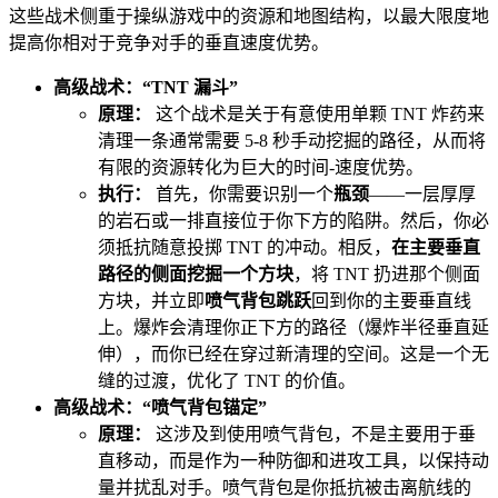
这些战术侧重于操纵游戏中的资源和地图结构，以最大限度地
提高你相对于竞争对手的垂直速度优势。
高级战术：“TNT 漏斗”
原理：
这个战术是关于有意使用单颗 TNT 炸药来
清理一条通常需要 5-8 秒手动挖掘的路径，从而将
有限的资源转化为巨大的时间-速度优势。
执行：
首先，你需要识别一个
瓶颈
——一层厚厚
的岩石或一排直接位于你下方的陷阱。然后，你必
须抵抗随意投掷 TNT 的冲动。相反，
在主要垂直
路径的侧面挖掘一个方块
，将 TNT 扔进那个侧面
方块，并立即
喷气背包跳跃
回到你的主要垂直线
上。爆炸会清理你正下方的路径（爆炸半径垂直延
伸），而你已经在穿过新清理的空间。这是一个无
缝的过渡，优化了 TNT 的价值。
高级战术：“喷气背包锚定”
原理：
这涉及到使用喷气背包，不是主要用于垂
直移动，而是作为一种防御和进攻工具，以保持动
量并扰乱对手。喷气背包是你抵抗被击离航线的