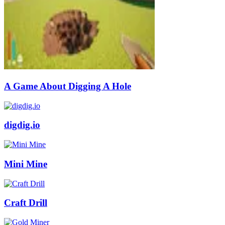
A Game About Digging A Hole
digdig.io
Mini Mine
Craft Drill