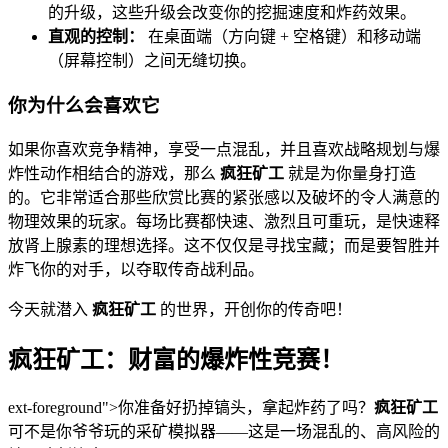
的升级，这些升级会改变你的挖掘速度和炸药效果。
直观的控制：
在桌面端（方向键 + 空格键）和移动端
（屏幕控制）之间无缝切换。
你为什么会喜欢它
如果你喜欢竞争精神，享受一点混乱，并且喜欢战略规划与爆
炸性动作相结合的游戏，那么
疯狂矿工
就是为你量身打造
的。它非常适合那些欣赏比赛的紧张感以及破坏的令人满意的
物理效果的玩家。每场比赛都快速、激烈且可重玩，是快速释
放肾上腺素的理想选择。这不仅仅是寻找宝藏；而是要智胜并
炸飞你的对手，以夺取传奇战利品。
今天就潜入
疯狂矿工
的世界，开创你的传奇吧！
疯狂矿工：财富的爆炸性竞赛！
ext-foreground">你准备好扔掉镐头，拿起炸药了吗？
疯狂矿工
可不是你爷爷玩的采矿模拟器——这是一场混乱的、高风险的