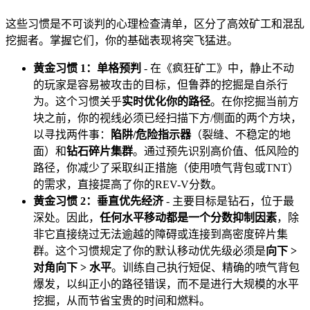
这些习惯是不可谈判的心理检查清单，区分了高效矿工和混乱
挖掘者。掌握它们，你的基础表现将突飞猛进。
黄金习惯 1：单格预判
- 在《疯狂矿工》中，静止不动
的玩家是容易被攻击的目标，但鲁莽的挖掘是自杀行
为。这个习惯关乎
实时优化你的路径
。在你挖掘当前方
块之前，你的视线必须已经扫描下方/侧面的两个方块，
以寻找两件事：
陷阱/危险指示器
（裂缝、不稳定的地
面）和
钻石碎片集群
。通过预先识别高价值、低风险的
路径，你减少了采取纠正措施（使用喷气背包或TNT）
的需求，直接提高了你的REV-V分数。
黄金习惯 2：垂直优先经济
- 主要目标是钻石，位于最
深处。因此，
任何水平移动都是一个分数抑制因素
，除
非它直接绕过无法逾越的障碍或连接到高密度碎片集
群。这个习惯规定了你的默认移动优先级必须是
向下 >
对角向下 > 水平
。训练自己执行短促、精确的喷气背包
爆发，以纠正小的路径错误，而不是进行大规模的水平
挖掘，从而节省宝贵的时间和燃料。