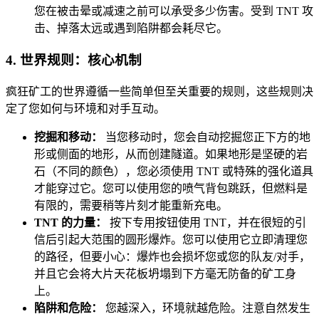
您在被击晕或减速之前可以承受多少伤害。受到 TNT 攻
击、掉落太远或遇到陷阱都会耗尽它。
4. 世界规则：核心机制
疯狂矿工的世界遵循一些简单但至关重要的规则，这些规则决
定了您如何与环境和对手互动。
挖掘和移动：
当您移动时，您会自动挖掘您正下方的地
形或侧面的地形，从而创建隧道。如果地形是坚硬的岩
石（不同的颜色），您必须使用 TNT 或特殊的强化道具
才能穿过它。您可以使用您的喷气背包跳跃，但燃料是
有限的，需要稍等片刻才能重新充电。
TNT 的力量：
按下专用按钮使用 TNT，并在很短的引
信后引起大范围的圆形爆炸。您可以使用它立即清理您
的路径，但要小心：爆炸也会损坏您或您的队友/对手，
并且它会将大片天花板坍塌到下方毫无防备的矿工身
上。
陷阱和危险：
您越深入，环境就越危险。注意自然发生