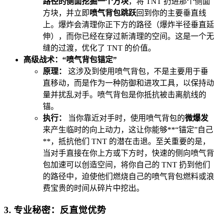
路径的侧面挖掘一个方块
，将 TNT 扔进那个侧面
方块，并立即
喷气背包跳跃
回到你的主要垂直线
上。爆炸会清理你正下方的路径（爆炸半径垂直延
伸），而你已经在穿过新清理的空间。这是一个无
缝的过渡，优化了 TNT 的价值。
高级战术：“喷气背包锚定”
原理：
这涉及到使用喷气背包，不是主要用于垂
直移动，而是作为一种防御和进攻工具，以保持动
量并扰乱对手。喷气背包是你抵抗被击离航线的
锚。
执行：
当你靠近对手时，使用喷气背包的
微爆发
来产生临时的向上动力，这让你能够**“锚定”自己
**，抵抗他们 TNT 的潜在击退。至关重要的是，
当对手直接在你上方或下方时，快速的侧向喷气背
包加速可以创造空间，将你自己的 TNT 扔到他们
的路径中，迫使他们燃烧自己的喷气背包燃料或浪
费宝贵的时间从碎片中挖出。
3. 专业秘密：反直觉优势