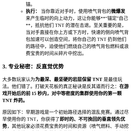
锚。
执行：
当你靠近对手时，使用喷气背包的
微爆发
来产生临时的向上动力，这让你能够**“锚定”自己
**，抵抗他们 TNT 的潜在击退。至关重要的是，
当对手直接在你上方或下方时，快速的侧向喷气背
包加速可以创造空间，将你自己的 TNT 扔到他们
的路径中，迫使他们燃烧自己的喷气背包燃料或浪
费宝贵的时间从碎片中挖出。
3. 专业秘密：反直觉优势
大多数玩家认为
为最深、最坚硬的岩层保留 TNT
是最佳玩
法。他们错了。打破天花板的真正秘诀是反其道而行之：
在游
戏开始后的前 15 秒内，对中等密度的集群使用你的第一颗
TNT 炸药。
原因如下：早期游戏是一个初始路径选择的混乱竞赛。通过尽
早使用你的 TNT，你获得了
即时的、不可挽回的垂直领先优
势
，其他玩家必须花费宝贵的时间和资源（喷气燃料、手动挖