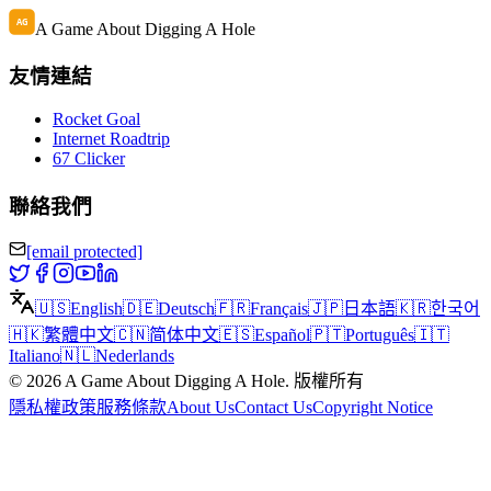
A Game About Digging A Hole
友情連結
Rocket Goal
Internet Roadtrip
67 Clicker
聯絡我們
[email protected]
🇺🇸
English
🇩🇪
Deutsch
🇫🇷
Français
🇯🇵
日本語
🇰🇷
한국어
🇭🇰
繁體中文
🇨🇳
简体中文
🇪🇸
Español
🇵🇹
Português
🇮🇹
Italiano
🇳🇱
Nederlands
©
2026
A Game About Digging A Hole
.
版權所有
隱私權政策
服務條款
About Us
Contact Us
Copyright Notice