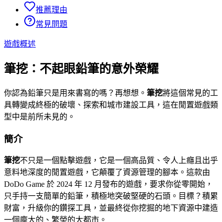
推薦理由
常見問題
遊戲概述
筆挖：不起眼鉛筆的意外榮耀
你認為鉛筆只是用來書寫的嗎？再想想。
筆挖
將這個常見的工
具轉變成終極的破壞、探索和城市建設工具，這在閒置遊戲類
型中是前所未見的。
簡介
筆挖
不只是一個點擊遊戲，它是一個高品質、令人上癮且出乎
意料地深度的閒置遊戲，它顛覆了資源管理的腳本。這款由
DoDo Game 於 2024 年 12 月發布的遊戲，要求你從零開始，
只手持一支簡單的鉛筆，積極地突破堅硬的石頭。目標？積累
財富，升級你的鑽探工具，並最終從你挖掘的地下資源中建造
一個龐大的、繁榮的大都市。