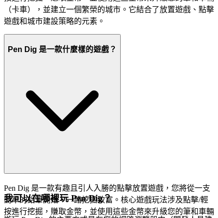
（卡車），並建立一個繁榮的城市。它結合了放置遊戲、點擊
遊戲和城市建設策略的元素。
Pen Dig 是一款什麼樣的遊戲？
Pen Dig 是一款有趣且引人入勝的點擊放置遊戲，您將從一支
我可以在哪裡玩 Pen Dig？
簡單的鉛筆開始，一路挖掘致富。核心遊戲玩法涉及點擊/輕
按進行挖掘，賺取金幣，並使用這些金幣來升級您的筆和車輛