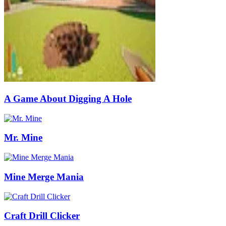
A Game About Digging A Hole
Mr. Mine
Mine Merge Mania
Craft Drill Clicker