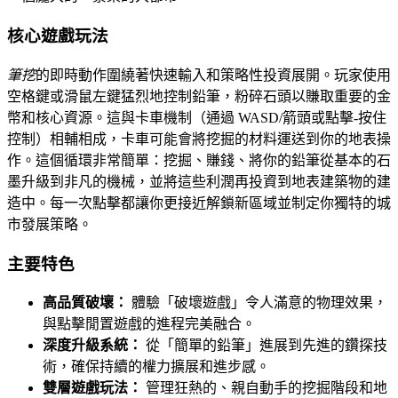
核心遊戲玩法
筆挖
的即時動作圍繞著快速輸入和策略性投資展開。玩家使用
空格鍵或滑鼠左鍵猛烈地控制鉛筆，粉碎石頭以賺取重要的金
幣和核心資源。這與卡車機制（通過 WASD/箭頭或點擊-按住
控制）相輔相成，卡車可能會將挖掘的材料運送到你的地表操
作。這個循環非常簡單：挖掘、賺錢、將你的鉛筆從基本的石
墨升級到非凡的機械，並將這些利潤再投資到地表建築物的建
造中。每一次點擊都讓你更接近解鎖新區域並制定你獨特的城
市發展策略。
主要特色
高品質破壞：
體驗「破壞遊戲」令人滿意的物理效果，
與點擊閒置遊戲的進程完美融合。
深度升級系統：
從「簡單的鉛筆」進展到先進的鑽探技
術，確保持續的權力擴展和進步感。
雙層遊戲玩法：
管理狂熱的、親自動手的挖掘階段和地