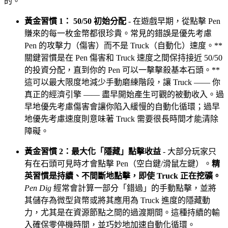
的。
黃金習慣 1： 50/50 初始分配
- 在遊戲早期，從點擊 Pen
賺來的每一枚金幣都很珍貴。常見的錯誤是優先考慮
Pen 的攻擊力（傷害）而不是 Truck（自動化）速度。**
關鍵習慣是在 Pen 傷害和 Truck 速度之間保持接近 50/50
的投資分配，直到你的 Pen 可以一擊擊殺基本石頭。**
這可以最大限度地減少手動磨練階段，讓 Truck —— 你
真正的經濟引擎 —— 盡早開始產生可觀的被動收入。過
早地優先考慮傷害會讓你陷入緩慢的自動化循環；過早
地優先考慮速度則意味著 Truck 需要很長時間才能清除
障礙。
黃金習慣 2：最大化「隱藏」點擊收益
- 大部分玩家只
有在石頭可見時才會點擊 Pen（空白鍵/滑鼠左鍵）。
精
英習慣是持續、不間斷地點擊，即使 Truck 正在挖礦。
Pen Dig
經常會計算一部分「錯過」的手動點擊，並將
其儲存為微型貨幣或將其應用為 Truck 進度的隱藏動
力，尤其是在資源節點之間的過渡期間。這種持續的輸
入確保零停機時間，並巧妙地加速自動化循環。