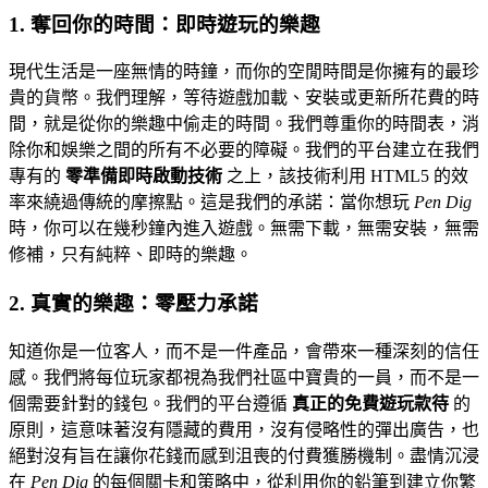
1. 奪回你的時間：即時遊玩的樂趣
現代生活是一座無情的時鐘，而你的空閒時間是你擁有的最珍
貴的貨幣。我們理解，等待遊戲加載、安裝或更新所花費的時
間，就是從你的樂趣中偷走的時間。我們尊重你的時間表，消
除你和娛樂之間的所有不必要的障礙。我們的平台建立在我們
專有的
零準備即時啟動技術
之上，該技術利用 HTML5 的效
率來繞過傳統的摩擦點。這是我們的承諾：當你想玩
Pen Dig
時，你可以在幾秒鐘內進入遊戲。無需下載，無需安裝，無需
修補，只有純粹、即時的樂趣。
2. 真實的樂趣：零壓力承諾
知道你是一位客人，而不是一件產品，會帶來一種深刻的信任
感。我們將每位玩家都視為我們社區中寶貴的一員，而不是一
個需要針對的錢包。我們的平台遵循
真正的免費遊玩款待
的
原則，這意味著沒有隱藏的費用，沒有侵略性的彈出廣告，也
絕對沒有旨在讓你花錢而感到沮喪的付費獲勝機制。盡情沉浸
在
Pen Dig
的每個關卡和策略中，從利用你的鉛筆到建立你繁