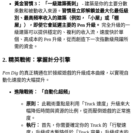
黃金習慣 3： 「一級建築衝刺」
- 建築是你的主要分數
乘數和被動收入來源。
習慣是立即解鎖並最大化最低級
別、最高頻率收入的建築（例如，「小屋」或「棚
屋」），即使它會延遲主要的 Pen 升級。
完全升級的一
級建築可以提供穩定的、複利的收入流，速度快於單
個、高成本的 Pen 升級，從而創造下一次指數級飛躍所
需的資金。
2. 精英戰術：掌握計分引擎
Pen Dig
的真正精通在於操縱遊戲的升級成本曲線，以實現自
動化速度的大幅提升。
進階戰術： 「自動化超頻」
原則：
此戰術重點是利用「Truck 速度」升級來大
幅降低時間與資源的比例，從而壓倒遊戲的正常進
度。
執行：
首先，你需要確定你的 Truck 的「行駛速
度」升級成本暫時低於「Truck 容量」升級成本的