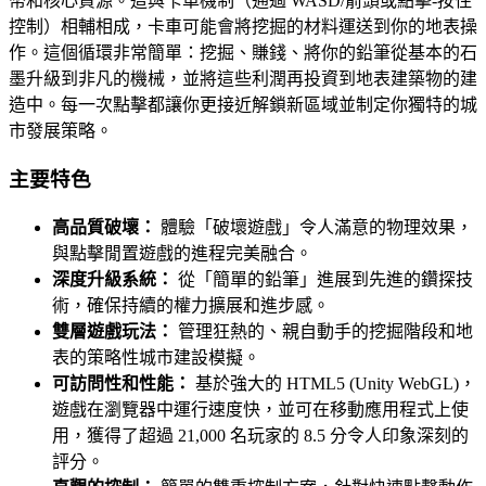
幣和核心資源。這與卡車機制（通過 WASD/箭頭或點擊-按住
控制）相輔相成，卡車可能會將挖掘的材料運送到你的地表操
作。這個循環非常簡單：挖掘、賺錢、將你的鉛筆從基本的石
墨升級到非凡的機械，並將這些利潤再投資到地表建築物的建
造中。每一次點擊都讓你更接近解鎖新區域並制定你獨特的城
市發展策略。
主要特色
高品質破壞：
體驗「破壞遊戲」令人滿意的物理效果，
與點擊閒置遊戲的進程完美融合。
深度升級系統：
從「簡單的鉛筆」進展到先進的鑽探技
術，確保持續的權力擴展和進步感。
雙層遊戲玩法：
管理狂熱的、親自動手的挖掘階段和地
表的策略性城市建設模擬。
可訪問性和性能：
基於強大的 HTML5 (Unity WebGL)，
遊戲在瀏覽器中運行速度快，並可在移動應用程式上使
用，獲得了超過 21,000 名玩家的 8.5 分令人印象深刻的
評分。