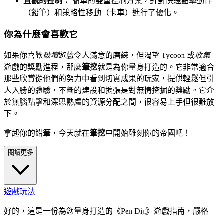
直觀的控制：
簡單的雙重控制方案，針對快速點擊動作
（鉛筆）和策略性移動（卡車）進行了優化。
你為什麼會喜歡它
如果你喜歡
破壞
遊戲令人滿意的磨練，但渴望 Tycoon 或
收集
遊戲的獎勵進程，那麼
筆挖
就是為你量身打造的。它非常適合
那些欣賞從他們的努力中看到切實成果的玩家，提供輕鬆但引
人入勝的體驗，不斷的建設和擴張是對無情挖掘的獎勵。它介
於無腦點擊和深思熟慮的資源分配之間，很容易上手但很難放
下。
拿起你的鉛筆，今天就在
筆挖
中開始雕刻你的帝國吧！
閱讀更多
遊戲玩法
好的，這是一份為您量身打造的《Pen Dig》遊戲指南，嚴格