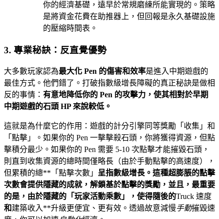
你的經濟基礎，遠早於常規磨練所能實現的。策略
是將資金花費在助推器上，但回報是永久基礎設施
的壓縮時間表。
3. 專業秘訣：反直覺優勢
大多數玩家認為
最大化 Pen 的傷害和效率
是進入中期遊戲的
最佳方式。他們錯了。打破指數級增長障礙的真正秘訣是做相
反的事情：
有意地降低你的 Pen 的攻擊力，使其相對於早期
中期遊戲的石頭 HP 來說較低。
這就是為什麼它的作用：遊戲的計分引擎同等獎勵「收集」和
「點擊」。如果你的 Pen 一擊擊殺石頭，你將獲得資源，但點
擊積分最少。如果你的 Pen 需要 5-10 次點擊才能摧毀石頭，
則直到收集資源的總時間僅略長（由於手動點擊的高速度），
但累積的總**「點擊次數」
呈指數級增長。這種超膨脹的點擊
次數會提供隱藏的成就，解鎖基於點擊的獎勵，並且，最重要
的是，由於隱藏的「玩家活動乘數」，使得隨後的
Truck 速度
和
建築收入**升級更便宜、更有效。透過故意減慢
手動
摧毀速