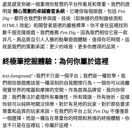
處是感受到被一個重視你智慧的平台所看見和尊重。我們的證
明是
精心策劃的卓越審查系統
，它確保每個遊戲，包括
Pen
Dig
，都符合我們對參與度、技術（如無縫的控制器檢測和
HTML5 效能）和開發者道德的嚴格標準。你不會在這裡找到
數千個克隆遊戲。我們推薦
Pen Dig
，因為我們相信它是一款
非凡、高品質且引人入勝的點擊遊戲體驗，值得你花時間。這
就是我們的策劃承諾：更少的噪音，更多你應得的品質。
終極筆挖掘體驗：為何你屬於這裡
text-foreground">我們不只是一個平台；我們是一種哲學。我
們相信遊戲應該是一種深刻的自我關懷行為，一個你可以逃離
現實世界的喧囂和摩擦的空間。作為首席品牌官，我向你保
證：我們專注於處理所有複雜性、所有錯誤、所有挫折，這樣
你就可以純粹地關注快樂。對於有見地的玩家，對於那些要求
尊重和品質的玩家來說，在我們的平台上玩
Pen Dig
不僅僅是
一個選擇，而是一種旨在尊重你的時間和熱情的終極體驗。你
並不只是在這裡玩；你屬於這裡。