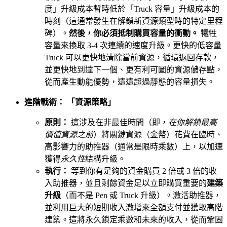
度」升級成本暫時低於「Truck 容量」升級成本的
時刻（這通常發生在解鎖新資源類型時的特定里程
碑）。
然後，你必須抵制購買容量的衝動。
犧牲
容量來換取 3-4 次連續的速度升級。更快的低容量
Truck 可以更快地清除當前資源，循環返回存款，
並更快地到達下一個、更有利可圖的資源儲存點，
從而產生動能優勢，遠遠超過靜態的容量損失。
進階戰術： 「資源策略」
原則：
這涉及在非最佳時間（即，
在你解鎖最高
價值資源之前
）將關鍵資源（金幣）花費在臨時、
高影響力的助推器（通常是限時乘數）上，以加速
獲得
永久性
結構升級。
執行：
等到你有足夠的資金購買 2 倍或 3 倍的收
入助推器，並且剩餘資金足以立即購買重要的
建築
升級
（而不是 Pen 或 Truck 升級）。激活助推器，
並利用巨大的短期收入激增來全額支付並獲取高階
建築。這將永久鎖定乘數和未來的收入，從而鞏固