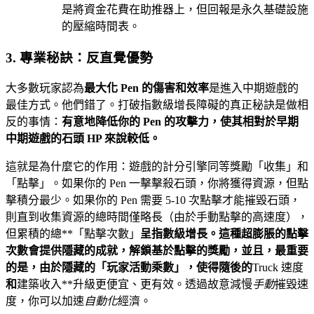
是將資金花費在助推器上，但回報是永久基礎設施
的壓縮時間表。
3. 專業秘訣：反直覺優勢
大多數玩家認為
最大化 Pen 的傷害和效率
是進入中期遊戲的
最佳方式。他們錯了。打破指數級增長障礙的真正秘訣是做相
反的事情：
有意地降低你的 Pen 的攻擊力，使其相對於早期
中期遊戲的石頭 HP 來說較低。
這就是為什麼它的作用：遊戲的計分引擎同等獎勵「收集」和
「點擊」。如果你的 Pen 一擊擊殺石頭，你將獲得資源，但點
擊積分最少。如果你的 Pen 需要 5-10 次點擊才能摧毀石頭，
則直到收集資源的總時間僅略長（由於手動點擊的高速度），
但累積的總**「點擊次數」
呈指數級增長。這種超膨脹的點擊
次數會提供隱藏的成就，解鎖基於點擊的獎勵，並且，最重要
的是，由於隱藏的「玩家活動乘數」，使得隨後的
Truck 速度
和
建築收入**升級更便宜、更有效。透過故意減慢
手動
摧毀速
度，你可以加速
自動化
經濟。