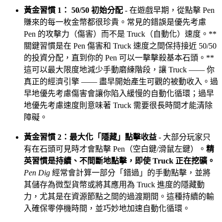
黃金習慣 1： 50/50 初始分配
- 在遊戲早期，從點擊 Pen
賺來的每一枚金幣都很珍貴。常見的錯誤是優先考慮
Pen 的攻擊力（傷害）而不是 Truck（自動化）速度。**
關鍵習慣是在 Pen 傷害和 Truck 速度之間保持接近 50/50
的投資分配，直到你的 Pen 可以一擊擊殺基本石頭。**
這可以最大限度地減少手動磨練階段，讓 Truck —— 你
真正的經濟引擎 —— 盡早開始產生可觀的被動收入。過
早地優先考慮傷害會讓你陷入緩慢的自動化循環；過早
地優先考慮速度則意味著 Truck 需要很長時間才能清除
障礙。
黃金習慣 2：最大化「隱藏」點擊收益
- 大部分玩家只
有在石頭可見時才會點擊 Pen（空白鍵/滑鼠左鍵）。
精
英習慣是持續、不間斷地點擊，即使 Truck 正在挖礦。
Pen Dig
經常會計算一部分「錯過」的手動點擊，並將
其儲存為微型貨幣或將其應用為 Truck 進度的隱藏動
力，尤其是在資源節點之間的過渡期間。這種持續的輸
入確保零停機時間，並巧妙地加速自動化循環。