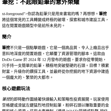
筆挖：不起眼鉛筆的意外榮耀
xt-foreground">你認為鉛筆只是用來書寫的嗎？再想想。
筆挖
將這個常見的工具轉變成終極的破壞、探索和城市建設工具，
這在閒置遊戲類型中是前所未見的。
簡介
筆挖
不只是一個點擊遊戲，它是一個高品質、令人上癮且出乎
意料地深度的閒置遊戲，它顛覆了資源管理的腳本。這款由
DoDo Game 於 2024 年 12 月發布的遊戲，要求你從零開始，
只手持一支簡單的鉛筆，積極地突破堅硬的石頭。目標？積累
財富，升級你的鑽探工具，並最終從你挖掘的地下資源中建造
一個龐大的、繁榮的大都市。
核心遊戲玩法
筆挖
的即時動作圍繞著快速輸入和策略性投資展開。玩家使用
空格鍵或滑鼠左鍵猛烈地控制鉛筆，粉碎石頭以賺取重要的金