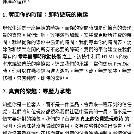
你屬於這裡。
1. 奪回你的時間：即時遊玩的樂趣
現代生活是一座無情的時鐘，而你的空閒時間是你擁有的最珍
貴的貨幣。我們理解，等待遊戲加載、安裝或更新所花費的時
間，就是從你的樂趣中偷走的時間。我們尊重你的時間表，消
除你和娛樂之間的所有不必要的障礙。我們的平台建立在我們
專有的
零準備即時啟動技術
之上，該技術利用 HTML5 的效
率來繞過傳統的摩擦點。這是我們的承諾：當你想玩
Pen Dig
時，你可以在幾秒鐘內進入遊戲。無需下載，無需安裝，無需
修補，只有純粹、即時的樂趣。
2. 真實的樂趣：零壓力承諾
知道你是一位客人，而不是一件產品，會帶來一種深刻的信任
感。我們將每位玩家都視為我們社區中寶貴的一員，而不是一
個需要針對的錢包。我們的平台遵循
真正的免費遊玩款待
的
原則，這意味著沒有隱藏的費用，沒有侵略性的彈出廣告，也
絕對沒有旨在讓你花錢而感到沮喪的付費獲勝機制。盡情沉浸