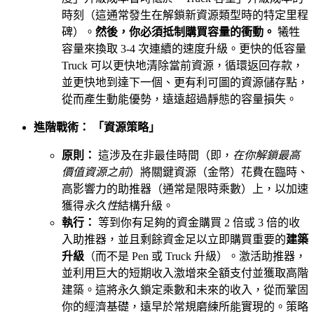
時刻（這通常發生在解鎖新資源類型時的特定里程
碑）。
然後，你必須抵制購買容量的衝動。
犧牲
容量來換取 3-4 次連續的速度升級。更快的低容量
Truck 可以更快地清除當前資源，循環返回存款，
並更快地到達下一個、更有利可圖的資源儲存點，
從而產生動能優勢，遠遠超過靜態的容量損失。
進階戰術： 「資源策略」
原則：
這涉及在非最佳時間（即，
在你解鎖最高
價值資源之前
）將關鍵資源（金幣）花費在臨時、
高影響力的助推器（通常是限時乘數）上，以加速
獲得
永久性
結構升級。
執行：
等到你有足夠的資金購買 2 倍或 3 倍的收
入助推器，並且剩餘資金足以立即購買重要的
建築
升級
（而不是 Pen 或 Truck 升級）。激活助推器，
並利用巨大的短期收入激增來全額支付並獲取高階
建築。這將永久鎖定乘數和未來的收入，從而鞏固
你的經濟基礎，遠早於常規磨練所能實現的。策略