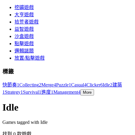
挖礦遊戲
大亨遊戲
拾荒者遊戲
益智遊戲
沙盒遊戲
點擊遊戲
邏輯謎題
放置/點擊遊戲
標籤
快節奏
1
Collecting
2
Merge
4
Puzzle
1
Casual
4
Clicker
6
Idle
2
建築
1
Strategy
1
Survival
1
進度
1
Management
4
More
Idle
Games tagged with Idle
找到 0 款遊戲