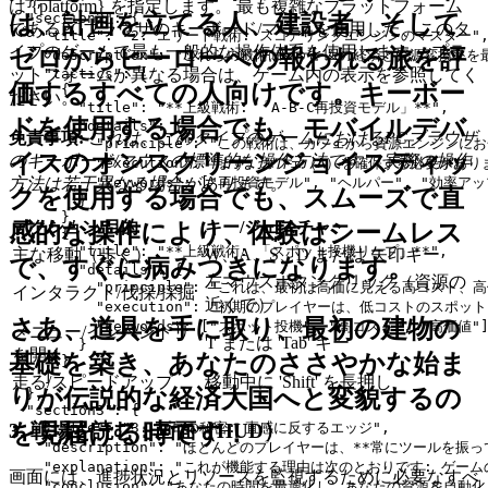
  },

は {platform} を指定します。 最も複雑なプラットフォーム
  "section2": {

は、計画を立てる人、建設者、そして
であるPCブラウザのキーボード/マウスを使用した、このタ
    "title": "2. エリート戦術: スコアリングエンジンのマスター",
イプのゲームで最も一般的な操作体系を使用します。 プラ
ゼロからヒーローへの報われる旅を評
    "description": "これらの戦術は、ゲームの経済と資源変換
ットフォームが異なる場合は、ゲーム内の表示を参照してく
    "tactics": [

価するすべての人向けです。キーボー
      {

ださい。
        "title": "**上級戦術: 「A-B-C再投資モデル」**",

ドを使用する場合でも、モバイルデバ
        "details": {

免責事項:
これは、このタイプのゲームにおけるPCブラウザ
          "principle": "この戦術は、カフェから資源エ
イスのオンスクリーンジョイスティッ
のキーボード/マウスの標準的な操作方法です。 実際の操作
          "execution": "まず、カフェ（A）を確保
方法は若干異なる場合があります。
          "keywords": ["再投資モデル", "ヘルパー", "効率ア
クを使用する場合でも、スムーズで直
        }

      },

アクション/目的
キー/ジェスチャー
感的な操作により、体験はシームレス
      {

        "title": "**上級戦術: 「スポット投機リープ」**",

主な移動（歩く）
W、A、S、D または 矢印キー
で、すぐに病みつきになります。
        "details": {

左マウスボタンクリック（資源の
          "principle": "これは、最初は高価に見える
インタラクト/伐採/採掘
近くで）
          "execution": "初期のプレイヤーは、低
さあ、道具を手に取り、最初の建物の
          "keywords": ["スポット投機", "高コスト", "高価値"]
メニュー/インベントリ
'I' または 'Tab' キー
        }

を開く
基礎を築き、あなたのささやかな始ま
      }

    ]

走る/スピードアップ
移動中に 'Shift' を長押し
りが伝説的な経済大国へと変貌するの
  },

  "section3": {

    "title": "3. プロの秘密: 直感に反するエッジ",

を見届ける時です！
3. 戦場を読む：画面（HUD）
    "description": "ほとんどのプレイヤーは、**常にツ
    "explanation": "これが機能する理由は次のとお
画面には、進捗状況とリソースを監視するために必要なすべ
    "conclusion": "あなたの時間を最適化し、あなたの資源を