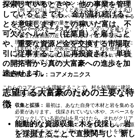
探索しているときや、他の事業を管理
開発進行状況バー/アイコン：
ブロックされたエリア
（例：岩の山）に近づくと表示されることがよくあり
しているときでも、金が流れ続けるこ
ます。 これは、そのスペースを開発のために解放する
ために必要な資源の量を表示します。
とを意味します。この稼いだ富は、不
ヘルパーのステータスアイコン：
スタッフを雇うと、
可欠なヘルパー（従業員）を雇うこと
下部または側面の近くに小さなアイコンが表示され、
現在のステータス（例：作業中、アイドル状態、また
や、重要な資源と金を交換する市場取
は支払いが必要）が表示されます。 これを使用して、
引に従事することに再投資され、単独
あなたの受動的な収入源が効率的に運用されているこ
とを確認してください。
の開拓者から真の大富豪への進歩を加
速させます。
4. 世界のルール：コアメカニクス
これらのコアルールを理解することで、村を効率的に建設
志望する大富豪のための主要な特
し、利益を最大化することができます。
徴
収集と拡張：
最初は、あなた自身で木材と岩を集める
必要があります。 伐採されていない木や、スペースを
ブロックしている岩の山を見つけたら、それがクリア
能動的な資源収集
: 木を伐採し、岩
されるまでインタラクトしてください。 これらの資源
をクリアすることが、「新しい開発スポットを発掘す
を採掘することで直接関与し、新し
る」ための主な方法です。