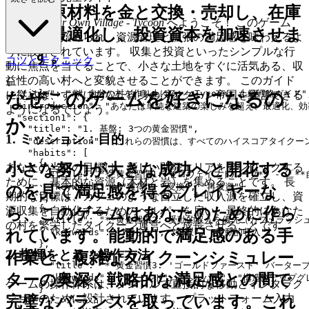
た原材料を金と交換・売却し、在庫
Building Your Own Village - Tycoon
へようこそ！ このゲーム
を最適化し、投資資本を加速させま
は、手軽に始められ、資源管理と拡張の満足感を味わえるよ
うに設計されています。 収集と投資といったシンプルな行
す。
コツとテクニック
動に焦点を当てることで、小さな土地をすぐに活気ある、収
益性の高い村へと変貌させることができます。 このガイド
{

  "title": "## 自分の村を作り上げろ - Tycoon: 上級戦略ガイド",
に従えば、すぐにあなた自身のタイクーン帝国を経営できる
なぜこのゲームを好きになるの
  "introduction": "あなたは単純な建築の楽しみを超え
ようになるでしょう。
  "section1": {

か
    "title": "1. 基盤: 3つの黄金習慣",

1. ミッション：目的
    "description": "これらの習慣は、すべてのハイスコアタ
    "habits": [

      {

小さな努力が大きな成功へと開花する
あなたの当面の目標は、新しい開発エリアをアンロックする
        "title": "**黄金習慣1: ゼロウェイストループ*
ために、基本的な資源（木材と岩）を集めることです。 長
        "keywords": ["獲得", "変換", "再投資"]

のを見て満足感を得るプレイヤーな
期的な目標は、カフェのような自立した収入源を確立し、資
      },

      {

ら、このゲームはあなたのために作ら
源収集を自動化するためのヘルパーを雇い、最終的にあなた
        "title": "**黄金習慣2: 受動的収入を優先（
の村を繁栄したタイクーン運営へと成長させることです。
        "keywords": ["カフェ", "乗数", "受動的収入"]

れています。能動的で満足感のある手
      },

2. 指揮をとる：操作方法
      {

作業と、複雑なタイクーンシミュレー
        "title": "**黄金習慣3: 'ゴールドファー
ターの奥深く戦略的な満足感との間で
        "keywords": ["ゴールド", "ヘルパー", "構造物アップグ
ゲームの操作体系は、シンプルで直接的な移動とインタラク
      }

ションのために設計されています。 プラットフォーム入力
完璧なバランスを取っています。これ
    ]
