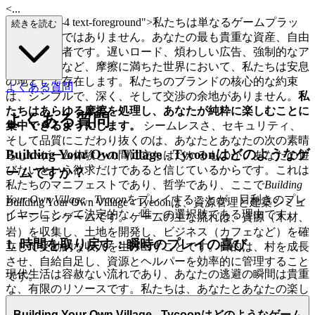
<...
p class="mb-4 text-foreground">私たちは単なるゲームプラッ
続きを読む
トフォームではありません。あなたの最も貴重な資産、自由
時間の守護者です。遅いロード、煩わしい広告、強制的なア
ップデートなど、摩擦に満ちた世界において、私たちは安息
の地として存在します。私たちのブランドの核心的な約束
よくある質問
は、シンプルで、深く、そして交渉の余地がありません。
私
たちはあらゆる摩擦を処理し、あなたが純粋に楽しむことに
よくある質問
集中できるようにします。
シームレスさ、セキュリティ、
そして品質にこだわり抜くのは、あなたとあなたの次の素晴
Building Your Own Village - Tycoonはどのようなゲ
らしいゲーム体験との間に立ちはだかるものが、あなたの遊
びたいという欲求だけであると信じているからです。これは
ームですか？
私たちのマニフェストであり、哲学であり、ここで
Building
Your Own Village - Tycoon
をプレイすることが、目利きのプレ
Building Your Own Village - Tycoonは、資源管理と建築シミュ
イヤーにとって決定的な、唯一の選択肢である理由です。
レーションゲームです。ゲームの主な流れは、資源（木材、
岩）を収集し、土地を開発し、ビジネス（カフェなど）を確
1. 時間を取り戻す：瞬時のプレイの喜び
立して受動的な収入を生み出すことです。目的は、村を成長
させ、自給自足し、資源とヘルパーを効率的に管理すること
現代生活は容赦ない流れであり、あなたの逃避の瞬間は貴重
です。
な、有限のリソースです。私たちは、あなたとあなたの楽し
さの間のあらゆる障壁を取り除くことで、それを尊重しま
Building Your Own Village - Tycoonはどのようなゲーム