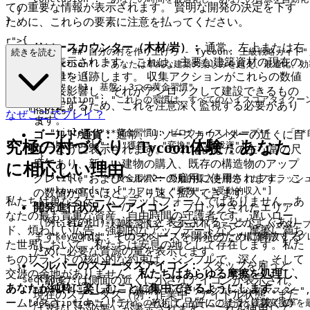
ての重要な情報が表示されます。 賢明な開発の決定を下す
  }

ために、これらの要素に注意を払ってください。
r">
{

リソースカウンター（木材/岩）：
通常、左上または右
  "title": "## 自分の村を作り上げろ - Tycoon: 上級戦略ガイド",
続きを読む
上に表示されます。 これは、主要な建築資材の現在の
  "introduction": "あなたは単純な建築の楽しみを超え
  "section1": {

供給量を追跡します。 収集アクションがこれらの数値
    "title": "1. 基盤: 3つの黄金習慣",

に直接影響し、それがアンロックして建設できるもの
    "description": "これらの習慣は、すべてのハイスコアタ
を決定するため、これを注意深く監視する必要があり
    "habits": [

なぜここでプレイ？
ます。
      {

        "title": "**黄金習慣1: ゼロウェイストループ*
ゴールド/通貨：
通常、リソースカウンターの近くに目
究極の村づくり - Tycoon体験：あなた
        "keywords": ["獲得", "変換", "再投資"]

立つように表示されます。 これはあなたの主な富の尺
      },

度であり、新しい建物の購入、既存の構造物のアップ
に相応しい理由
      {

グレード、およびヘルパーの雇用に使用されます。 こ
        "title": "**黄金習慣2: 受動的収入を優先（
        "keywords": ["カフェ", "乗数", "受動的収入"]

の数値が高いほど、より速く拡大できます。
私たちは単なるゲームプラットフォームではありません。あ
      },

開発進行状況バー/アイコン：
ブロックされたエリア
      {

なたの最も貴重な資産、自由時間の守護者です。遅いロー
（例：岩の山）に近づくと表示されることがよくあり
        "title": "**黄金習慣3: 'ゴールドファー
ド、煩わしい広告、強制的なアップデートなど、摩擦に満ち
ます。 これは、そのスペースを開発のために解放する
        "keywords": ["ゴールド", "ヘルパー", "構造物アップグ
た世界において、私たちは安息の地として存在します。私た
      }

ために必要な資源の量を表示します。
ちのブランドの核心的な約束は、シンプルで、深く、そして
    ]

ヘルパーのステータスアイコン：
スタッフを雇うと、
  },

交渉の余地がありません。
私たちはあらゆる摩擦を処理し、
  "section2": {

下部または側面の近くに小さなアイコンが表示され、
あなたが純粋に楽しむことに集中できるようにします。
シ
    "title": "2. エリート戦術: スコアリングエンジンのマスター",
現在のステータス（例：作業中、アイドル状態、また
ームレスさ、セキュリティ、そして品質にこだわり抜くの
    "description": "これらの戦術は、ゲームの経済と資源変換
は支払いが必要）が表示されます。 これを使用して、