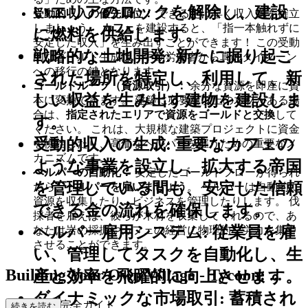
いエリアのロックを解除し、建設
受動的収入の優先順位：
できるだけ早く収入源を確立
しましょう。
カフェ
を建設すると、「指一本触れずに
に燃料を供給します。
安定した収入」を生み出すことができます！ この受動
戦略的な土地開発
: 新たに掘り起こ
的なゴールド生成は、手動労働者から真のタイクーン
への移行の鍵となります。
された場所を特定し、利用して、新
ゴールドループ（資源取引）：
余分な資源を即座に資
しい収益を生み出す建物を建設しま
本に変換できます。 建築に必要な以上の木材がある場
合は、
指定されたエリアで資源をゴールドと交換
して
す。
ください。 これは、大規模な建築プロジェクトに資金
受動的収入の生成
: 重要なカフェの
を供給したり、高価なヘルパーを雇うための重要なメ
カニズムです。
ような事業を設立し、拡大する帝国
ヘルパーの自動化：
安定したゴールドフローが得られ
を管理している間も、安定した信頼
たら、
ヘルパーを雇いましょう
。 ヘルパーは自動的に
資源を収集したり、ビジネスを管理したりします。 伐
できる金の流れを確保します。
採者を雇えば、彼らが木材を収集してくれるので、あ
ヘルパー雇用システム
: 従業員を雇
なたは岩の採掘やカフェの経営に物理的な労力を集中
させることができます。
い、管理してタスクを自動化し、生
Building Your Own Village - Tycoon: ...
産と効率を飛躍的に向上させます。
ダイナミックな市場取引
: 蓄積され
初心者向け完全ガイド
続きを読む