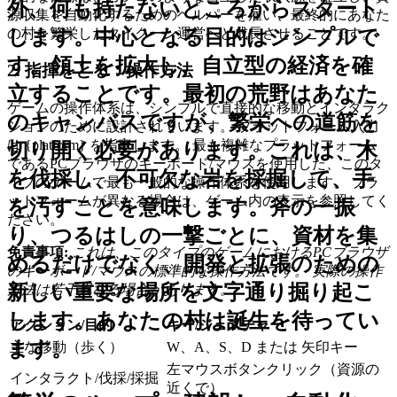
外、何も持たないところからスタート
源収集を自動化するためのヘルパーを雇い、最終的にあなた
します。中心となる目的はシンプルで
の村を繁栄したタイクーン運営へと成長させることです。
す。領土を拡大し、自立型の経済を確
2. 指揮をとる：操作方法
立することです。最初の荒野はあなた
ゲームの操作体系は、シンプルで直接的な移動とインタラク
のキャンバスですが、繁栄への道筋を
ションのために設計されています。 プラットフォーム入力
は {platform} を指定します。 最も複雑なプラットフォーム
切り開く必要があります。これは、木
であるPCブラウザのキーボード/マウスを使用した、このタ
を伐採し、不可欠な岩を採掘して、手
イプのゲームで最も一般的な操作体系を使用します。 プラ
ットフォームが異なる場合は、ゲーム内の表示を参照してく
を汚すことを意味します。斧の一振
ださい。
り、つるはしの一撃ごとに、資材を集
免責事項:
これは、このタイプのゲームにおけるPCブラウザ
めるだけでなく、開発と拡張のための
のキーボード/マウスの標準的な操作方法です。 実際の操作
新しい重要な場所を文字通り掘り起こ
方法は若干異なる場合があります。
します。あなたの村は誕生を待ってい
アクション/目的
キー/ジェスチャー
ます。
主な移動（歩く）
W、A、S、D または 矢印キー
左マウスボタンクリック（資源の
インタラクト/伐採/採掘
近くで）