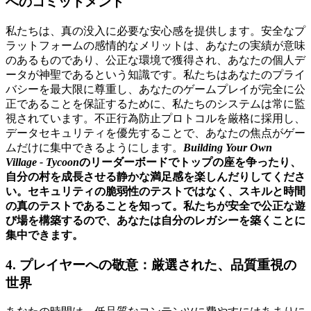
へのコミットメント
私たちは、真の没入に必要な安心感を提供します。安全なプ
ラットフォームの感情的なメリットは、あなたの実績が意味
のあるものであり、公正な環境で獲得され、あなたの個人デ
ータが神聖であるという知識です。私たちはあなたのプライ
バシーを最大限に尊重し、あなたのゲームプレイが完全に公
正であることを保証するために、私たちのシステムは常に監
視されています。不正行為防止プロトコルを厳格に採用し、
データセキュリティを優先することで、あなたの焦点がゲー
ムだけに集中できるようにします。
Building Your Own
Village - Tycoon
のリーダーボードでトップの座を争ったり、
自分の村を成長させる静かな満足感を楽しんだりしてくださ
い。セキュリティの脆弱性のテストではなく、スキルと時間
の真のテストであることを知って。私たちが安全で公正な遊
び場を構築するので、あなたは自分のレガシーを築くことに
集中できます。
4. プレイヤーへの敬意：厳選された、品質重視の
世界