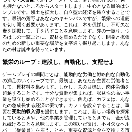
も持たないところからスタートします。中心となる目的はシ
ンプルです。領土を拡大し、自立型の経済を確立することで
す。最初の荒野はあなたのキャンバスですが、繁栄への道筋
を切り開く必要があります。これは、木を伐採し、不可欠な
岩を採掘して、手を汚すことを意味します。斧の一振り、つ
るはしの一撃ごとに、資材を集めるだけでなく、開発と拡張
のための新しい重要な場所を文字通り掘り起こします。あな
たの村は誕生を待っています。
繁栄のループ：建設し、自動化し、支配せよ
ゲームプレイの瞬間ごとは、能動的な労働と戦略的な自動化
の満足のいくループです。最初は、あなたが主要な労働者と
して、原材料を集めます。しかし、真の目標は、肉体労働を
超越することです。十分な資源が集まれば、収益性の高い事
業を設立し始めることができます。例えば、カフェは、あな
たの急成長する経済の要です。カフェを設立することは、重
要な
受動的収入源
を提供します。これは、新しい場所を探索
しているときや、他の事業を管理しているときでも、金が流
れ続けることを意味します。この稼いだ富は、不可欠なヘル
パー（従業員）を雇うことや、重要な資源と金を交換する市