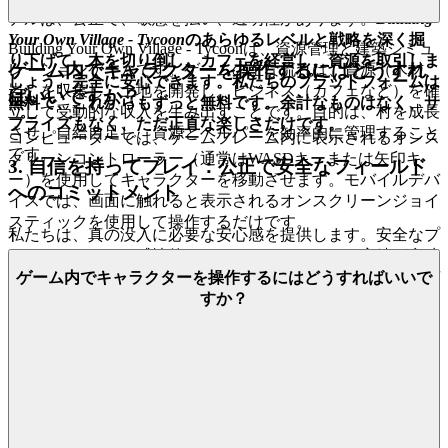
デルは、公正で、敬意を払い、透明性があります。
Building
Your Own Village - Tycoon
のあらゆるレベルと戦略を深く掘
Building Your Own Village - Tycoonは、資源管理と建築シミュ
り下げて、木を切り倒し、カフェを経営し、資源を取引しま
ゲーム内でキャラクターを操作するにはどうすれ
レーションゲームです。ゲームの主な流れは、資源（木材、
しょう。完全に安心できます。私たちのプラットフォームは
岩）を収集し、土地を開発し、ビジネス（カフェなど）を確
ばいいですか？
無料で、これからもずっと無料です。余計なものはなく、サ
立して受動的な収入を生み出すことです。目的は、村を成長
プライズもなく、ただ正直な楽しさだけです。
させ、自給自足し、資源とヘルパーを効率的に管理すること
コンピューターでは、ゲームフレーム内に表示されるオンス
です。
クリーンコントローラー（通常はWASDキーまたは矢印キ
3. 自信を持ってプレイ：公正で安全なフィールド
ー）を使用してキャラクターを移動させます。モバイルデバ
へのコミットメント
イスでは、画面に触れると表示されるオンスクリーンジョイ
スティックを使用して操作するだけです。
私たちは、真の没入に必要な安心感を提供します。安全なプ
ラットフォームの感情的なメリットは、あなたの実績が意味
のあるものであり、公正な環境で獲得され、あなたの個人デ
ゲーム内でキャラクターを操作するにはどうすればいいで
ータが神聖であるという知識です。私たちはあなたのプライ
すか？
バシーを最大限に尊重し、あなたのゲームプレイが完全に公
正であることを保証するために、私たちのシステムは常に監
視されています。不正行為防止プロトコルを厳格に採用し、
データセキュリティを優先することで、あなたの焦点がゲー
ムだけに集中できるようにします。
Building Your Own
Village - Tycoon
のリーダーボードでトップの座を争ったり、
自分の村を成長させる静かな満足感を楽しんだりしてくださ