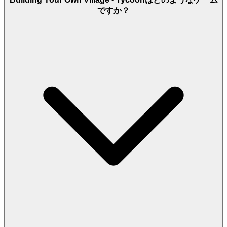
す。感情的なメリットは？待ち時間ゼロの安堵感、純粋な贅
ですか？
沢な即時満足感。私たちのプラットフォームは、最新の軽量
テクノロジーを活用し、従来のハードルを回避するように設
計されており、即時アクセスを実現します。煩わしいランチ
ャーも、延々と続くインストーラーも、必須のシステム要件
チェックもありません。これが私たちのフリクションレスア
ーキテクチャの力です。
これが私たちの約束です。あなたが
Building Your Own Village - Tycoon
をプレイしたいとき、あな
たは数秒でゲームの世界にいます。摩擦はなく、純粋で即時
の楽しさだけです。
2. 正直な楽しさ：ゼロプレッシャーの約束
信頼はあらゆる素晴らしい関係の基盤であり、私たちのプラ
ットフォームは、徹底的な透明性とホスピタリティに基づい
て構築されています。私たちは単にゲームを提供するだけで
なく、真に自由で正直な体験から生まれる安心感と信頼感を
提供します。隠されたサブスクリプションの壁、攻撃的な強
制的な収益化、またはあなたの財布からお金を搾取するよう
に設計された、人を操るダークパターンを見つけることはあ
りません。私たちは、真のエンゲージメントは、強制ではな
く、品質から生まれると信じています。私たちのビジネスモ