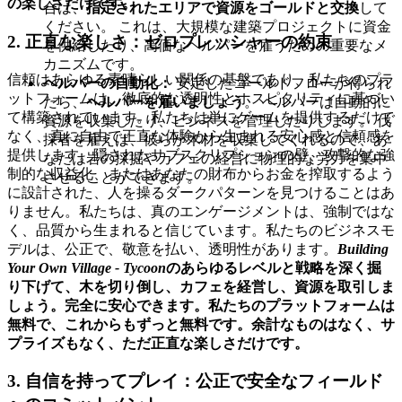
の楽しさだけです。
合は、
指定されたエリアで資源をゴールドと交換
して
ください。 これは、大規模な建築プロジェクトに資金
2. 正直な楽しさ：ゼロプレッシャーの約束
を供給したり、高価なヘルパーを雇うための重要なメ
カニズムです。
信頼はあらゆる素晴らしい関係の基盤であり、私たちのプラ
ヘルパーの自動化：
安定したゴールドフローが得られ
ットフォームは、徹底的な透明性とホスピタリティに基づい
たら、
ヘルパーを雇いましょう
。 ヘルパーは自動的に
て構築されています。私たちは単にゲームを提供するだけで
資源を収集したり、ビジネスを管理したりします。 伐
なく、真に自由で正直な体験から生まれる安心感と信頼感を
採者を雇えば、彼らが木材を収集してくれるので、あ
提供します。隠されたサブスクリプションの壁、攻撃的な強
なたは岩の採掘やカフェの経営に物理的な労力を集中
制的な収益化、またはあなたの財布からお金を搾取するよう
させることができます。
に設計された、人を操るダークパターンを見つけることはあ
りません。私たちは、真のエンゲージメントは、強制ではな
く、品質から生まれると信じています。私たちのビジネスモ
デルは、公正で、敬意を払い、透明性があります。
Building
Your Own Village - Tycoon
のあらゆるレベルと戦略を深く掘
り下げて、木を切り倒し、カフェを経営し、資源を取引しま
しょう。完全に安心できます。私たちのプラットフォームは
無料で、これからもずっと無料です。余計なものはなく、サ
プライズもなく、ただ正直な楽しさだけです。
3. 自信を持ってプレイ：公正で安全なフィールド