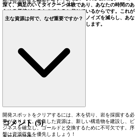
盤は資源収集を優先しましょう！
深く、満足のいくタイクーン体験であり、あなたの時間のあ
らゆる価値があるものであると信じているからです。これが
私たちのキュレーションの約束です。ノイズを減らし、あな
主な資源は何で、なぜ重要ですか？
たがふさわしい品質をさらに多く提供します。
開発スポットをクリアするには、木を切り、岩を採掘する必
要があります。収集した資源は、新しい構造物を建設し、ビ
コメント
(
5
)
ジネスを確立し、ゴールドと交換するために不可欠です。序
盤は資源収集を優先しましょう！
あなたの評価
: