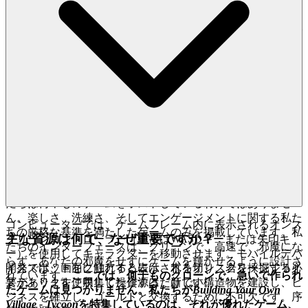
い。セキュリティの脆弱性のテストではなく、スキルと時間
の真のテストであることを知って。私たちが安全で公正な遊
び場を構築するので、あなたは自分のレガシーを築くことに
集中できます。
4. プレイヤーへの敬意：厳選された、品質重視の
世界
あなたの時間は、低品質なコンテンツに費やすにはあまりに
も貴重です。私たちは、厳選された体験を提供することで、
プレイヤーの知性を尊重すると信じています。感情的なメリ
ットは、見られていると感じ、評価されていると感じること
です。あなたは単なるサーバー上の数字ではありません。私
たちは何千ものゲームをホストしているわけではありませ
ん。楽しさ、洗練さ、そしてエンゲージメントに関する私た
コンピューターでは、ゲームフレーム内に表示されるオンス
ちの厳格な基準を満たしたゲームのみを掲載しています。私
主な資源は何で、なぜ重要ですか？
クリーンコントローラー（通常はWASDキーまたは矢印キ
たちのインターフェースは、クリーンで、高速で、邪魔にな
ー）を使用してキャラクターを移動させます。モバイルデバ
らず、あなたの邪魔をせずにゲームを輝かせるように設計さ
イスでは、画面に触れると表示されるオンスクリーンジョイ
開発スポットをクリアするには、木を切り、岩を採掘する必
れています。
ここでは、何千ものクローンで、急いで作られ
スティックを使用して操作するだけです。
要があります。収集した資源は、新しい構造物を建設し、ビ
たゲームは見つかりません。私たちが
Building Your Own
ジネスを確立し、ゴールドと交換するために不可欠です。序
Village - Tycoon
を特集しているのは、それが優れたゲーム、