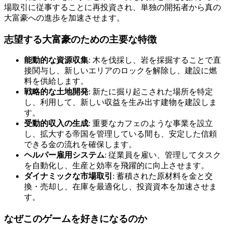
場取引に従事することに再投資され、単独の開拓者から真の
大富豪への進歩を加速させます。
志望する大富豪のための主要な特徴
能動的な資源収集
: 木を伐採し、岩を採掘することで直
接関与し、新しいエリアのロックを解除し、建設に燃
料を供給します。
戦略的な土地開発
: 新たに掘り起こされた場所を特定
し、利用して、新しい収益を生み出す建物を建設しま
す。
受動的収入の生成
: 重要なカフェのような事業を設立
し、拡大する帝国を管理している間も、安定した信頼
できる金の流れを確保します。
ヘルパー雇用システム
: 従業員を雇い、管理してタスク
を自動化し、生産と効率を飛躍的に向上させます。
ダイナミックな市場取引
: 蓄積された原材料を金と交
換・売却し、在庫を最適化し、投資資本を加速させま
す。
なぜこのゲームを好きになるのか