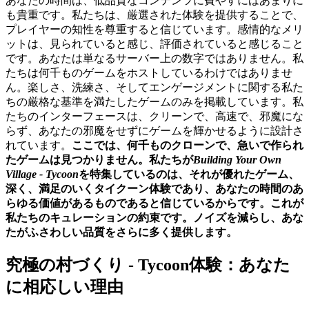
あなたの時間は、低品質なコンテンツに費やすにはあまりに
も貴重です。私たちは、厳選された体験を提供することで、
プレイヤーの知性を尊重すると信じています。感情的なメリ
ットは、見られていると感じ、評価されていると感じること
です。あなたは単なるサーバー上の数字ではありません。私
たちは何千ものゲームをホストしているわけではありませ
ん。楽しさ、洗練さ、そしてエンゲージメントに関する私た
ちの厳格な基準を満たしたゲームのみを掲載しています。私
たちのインターフェースは、クリーンで、高速で、邪魔にな
らず、あなたの邪魔をせずにゲームを輝かせるように設計さ
れています。
ここでは、何千ものクローンで、急いで作られ
たゲームは見つかりません。私たちが
Building Your Own
Village - Tycoon
を特集しているのは、それが優れたゲーム、
深く、満足のいくタイクーン体験であり、あなたの時間のあ
らゆる価値があるものであると信じているからです。これが
私たちのキュレーションの約束です。ノイズを減らし、あな
たがふさわしい品質をさらに多く提供します。
究極の村づくり - Tycoon体験：あなた
に相応しい理由