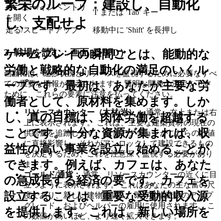
繁栄のループ：建設し、自動化
メニュー/インベントリ
'I' または 'Tab' キー
を開く
し、支配せよ
走る/スピードアップ
移動中に 'Shift' を長押し
3. 戦場を読む：画面（HUD）
ゲームプレイの瞬間ごとは、能動的な
労働と戦略的な自動化の満足のいくル
画面には、進捗状況とリソースを監視するために必要なすべ
ての重要な情報が表示されます。 賢明な開発の決定を下す
ープです。最初は、あなたが主要な労
ために、これらの要素に注意を払ってください。
働者として、原材料を集めます。しか
リソースカウンター（木材/岩）：
通常、左上または右
し、真の目標は、肉体労働を超越する
上に表示されます。 これは、主要な建築資材の現在の
ことです。十分な資源が集まれば、収
供給量を追跡します。 収集アクションがこれらの数値
に直接影響し、それがアンロックして建設できるもの
益性の高い事業を設立し始めることが
を決定するため、これを注意深く監視する必要があり
できます。例えば、カフェは、あなた
ます。
ゴールド/通貨：
通常、リソースカウンターの近くに目
の急成長する経済の要です。カフェを
立つように表示されます。 これはあなたの主な富の尺
設立することは、重要な
受動的収入源
度であり、新しい建物の購入、既存の構造物のアップ
グレード、およびヘルパーの雇用に使用されます。 こ
を提供します。これは、新しい場所を
の数値が高いほど、より速く拡大できます。