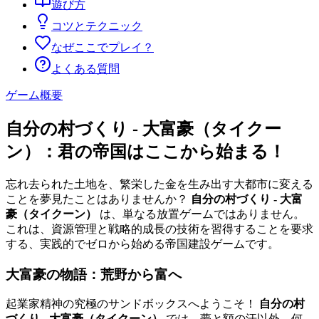
遊び方
コツとテクニック
なぜここでプレイ？
よくある質問
ゲーム概要
自分の村づくり - 大富豪（タイクー
ン）：君の帝国はここから始まる！
忘れ去られた土地を、繁栄した金を生み出す大都市に変える
ことを夢見たことはありませんか？
自分の村づくり - 大富
豪（タイクーン）
は、単なる放置ゲームではありません。
これは、資源管理と戦略的成長の技術を習得することを要求
する、実践的でゼロから始める帝国建設ゲームです。
大富豪の物語：荒野から富へ
起業家精神の究極のサンドボックスへようこそ！
自分の村
づくり - 大富豪（タイクーン）
では、夢と額の汗以外、何