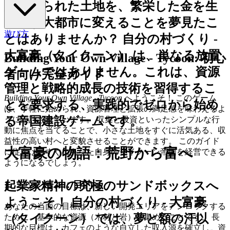
忘れ去られた土地を、繁栄した金を生
み出す大都市に変えることを夢見たこ
遊び方
とはありませんか？
自分の村づくり -
大富豪（タイクーン）
は、単なる放置
Building Your Own Village - Tycoon: 初心
ゲームではありません。これは、資源
者向け完全ガイド
管理と戦略的成長の技術を習得するこ
Building Your Own Village - Tycoon
へようこそ！ このゲーム
とを要求する、実践的でゼロから始め
は、手軽に始められ、資源管理と拡張の満足感を味わえるよ
る帝国建設ゲームです。
うに設計されています。 収集と投資といったシンプルな行
動に焦点を当てることで、小さな土地をすぐに活気ある、収
益性の高い村へと変貌させることができます。 このガイド
大富豪の物語：荒野から富へ
に従えば、すぐにあなた自身のタイクーン帝国を経営できる
ようになるでしょう。
起業家精神の究極のサンドボックスへ
1. ミッション：目的
ようこそ！
自分の村づくり - 大富豪
あなたの当面の目標は、新しい開発エリアをアンロックする
（タイクーン）
では、夢と額の汗以
ために、基本的な資源（木材と岩）を集めることです。 長
期的な目標は、カフェのような自立した収入源を確立し、資