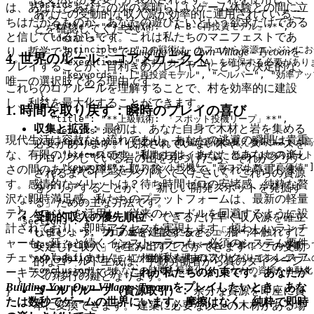
    "tactics": [

は、あなたとあなたの次の素晴らしいゲーム体験との間に立
あなたの受動的な収入源が効率的に運用されているこ
      {

ちはだかるものが、あなたの遊びたいという欲求だけである
        "title": "**上級戦術: 「A-B-C再投資モデル」**",

とを確認してください。
と信じているからです。これは私たちのマニフェストであ
        "details": {

          "principle": "この戦術は、カフェから資源エ
り、哲学であり、ここで
Building Your Own Village - Tycoon
を
4. 世界のルール：コアメカニクス
          "execution": "まず、カフェ（A）を確保
プレイすることが、目利きのプレイヤーにとって決定的な、
          "keywords": ["再投資モデル", "ヘルパー", "効率ア
唯一の選択肢である理由です。
        }

これらのコアルールを理解することで、村を効率的に建設
      },

し、利益を最大化することができます。
      {

1. 時間を取り戻す：瞬時のプレイの喜び
        "title": "**上級戦術: 「スポット投機リープ」**",

収集と拡張：
最初は、あなた自身で木材と岩を集める
        "details": {

現代生活は容赦ない流れであり、あなたの逃避の瞬間は貴重
          "principle": "これは、最初は高価に見える
必要があります。 伐採されていない木や、スペースを
な、有限のリソースです。私たちは、あなたとあなたの楽し
          "execution": "初期のプレイヤーは、低
ブロックしている岩の山を見つけたら、それがクリア
          "keywords": ["スポット投機", "高コスト", "高価値"]
さの間のあらゆる障壁を取り除くことで、それを尊重しま
されるまでインタラクトしてください。 これらの資源
        }

す。感情的なメリットは？待ち時間ゼロの安堵感、純粋な贅
をクリアすることが、「新しい開発スポットを発掘す
      }

沢な即時満足感。私たちのプラットフォームは、最新の軽量
    ]

る」ための主な方法です。
  },

テクノロジーを活用し、従来のハードルを回避するように設
受動的収入の優先順位：
できるだけ早く収入源を確立
  "section3": {

計されており、即時アクセスを実現します。煩わしいランチ
しましょう。
カフェ
を建設すると、「指一本触れずに
    "title": "3. プロの秘密: 直感に反するエッジ",

ャーも、延々と続くインストーラーも、必須のシステム要件
    "description": "ほとんどのプレイヤーは、**常にツ
安定した収入」を生み出すことができます！ この受動
チェックもありません。これが私たちのフリクションレスア
    "explanation": "これが機能する理由は次のとお
的なゴールド生成は、手動労働者から真のタイクーン
    "conclusion": "あなたの時間を最適化し、あなたの資源を
ーキテクチャの力です。
これが私たちの約束です。あなたが
への移行の鍵となります。
  }

Building Your Own Village - Tycoon
をプレイしたいとき、あな
ゴールドループ（資源取引）：
余分な資源を即座に資
たは数秒でゲームの世界にいます。摩擦はなく、純粋で即時
本に変換できます。 建築に必要な以上の木材がある場