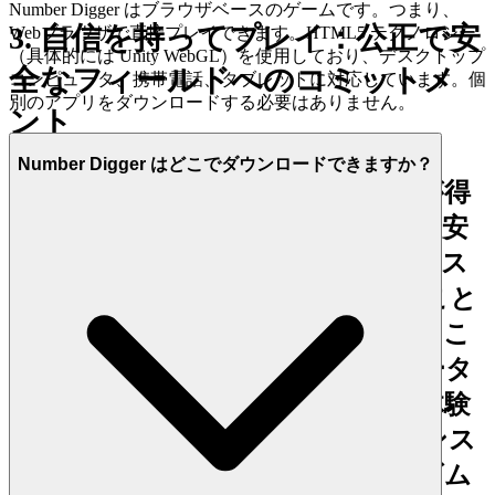
Number Digger はブラウザベースのゲームです。つまり、
3. 自信を持ってプレイ：公正で安
Webブラウザで直接プレイできます。HTML5 テクノロジー
（具体的には Unity WebGL）を使用しており、デスクトップ
全なフィールドへのコミットメ
コンピュータ、携帯電話、タブレットに対応しています。個
別のアプリをダウンロードする必要はありません。
ント
Number Digger はどこでダウンロードできますか？
あらゆる成果の真の価値は、それが得
られた環境の完全性に依存します。安
全で、安全で、厳格に公正なエコシス
テムでプレイしていることを知ること
から得られる安心感を提供します。こ
のプラットフォームは、鉄壁のデータ
プライバシー原則と、プレイヤー体験
を損なうものに対するゼロトレランス
ポリシー（迷惑な広告やアルゴリズム