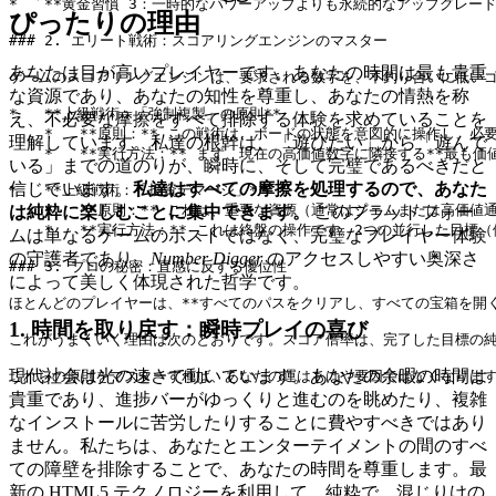
*   **黄金習慣 3：一時的なパワーアップよりも永続的なアップグレ
ぴったりの理由
### 2. エリート戦術：スコアリングエンジンのマスター

あなたは目が高いプレイヤーです。あなたの時間は最も貴重
ゲームのスコアリングエンジンは、要求される数字を、不釣り合いに低いゴ
な資源であり、あなたの知性を尊重し、あなたの情熱を称
*   **上級戦術：「強制複製」の原則**

え、不必要な摩擦をすべて排除する体験を求めていることを
    *   **原則：** この戦術は、ボードの状態を意図的に操作し
理解しています。私達の根幹は、「遊びたい」から「遊んで
    *   **実行方法：** まず、現在の高価値数字に隣接する
いる」までの道のりが、瞬時に、そして完璧であるべきだと
信じています。
私達はすべての摩擦を処理するので、あなた
*   **上級戦術：「投資デマージ」**

    *   **原則：** これは、重要な資源（通常はジェムまたは
は純粋に楽しむことに集中できます。
このプラットフォー
    *   **実行方法：** これは終盤の操作です。2つの並行した
ムは単なるゲームのホストではなく、完璧なプレイヤー体験
の守護者であり、
Number Digger
のアクセスしやすい奥深さ
### 3. プロの秘密：直感に反する優位性

によって美しく体現された哲学です。
ほとんどのプレイヤーは、**すべてのパスをクリアし、すべての宝箱を開く
1. 時間を取り戻す：瞬時プレイの喜び
これがうまくいく理由は次のとおりです。スコア倍率は、完了した目標の純
現代社会は光の速さで動いています。あなたの余暇の時間は
貴重であり、進捗バーがゆっくりと進むのを眺めたり、複雑
なインストールに苦労したりすることに費やすべきではあり
ません。私たちは、あなたとエンターテイメントの間のすべ
ての障壁を排除することで、あなたの時間を尊重します。最
新の HTML5 テクノロジーを利用して、純粋で、混じりけの