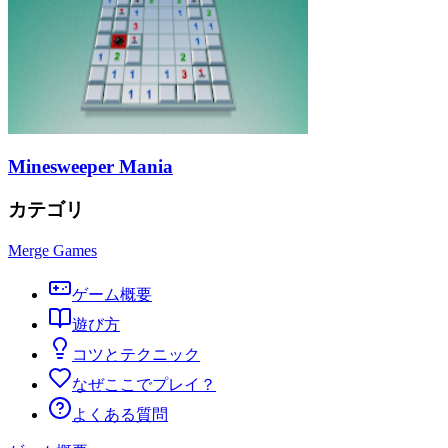
Minesweeper Mania
カテゴリ
Merge Games
ゲーム概要
遊び方
コツとテクニック
なぜここでプレイ？
よくある質問