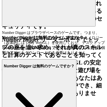
の不公平さなど）に基づいて構築され
ています。あなたの焦点は数字にある
べきです。私たちの焦点はあなたのセ
キュリティです。
Number Digger はブラウザベースのゲームです。つまり、
Number Digger は無料のゲームですか？
Webブラウザで直接プレイできます。HTML5 テクノロジー
Number Digger
リーダーボードでトッ
（具体的には Unity WebGL）を使用しており、デスクトップ
プの座を追い求め、それが真のスキル
コンピュータ、携帯電話、タブレットに対応しています。個
Number Digger は CrazyGames で完全に無料でプレイできま
別のアプリをダウンロードする必要はありません。
す。
と計算のテストであることを知ってく
ださい。HTML5/Unity WebGL の安定
Number Digger は無料のゲームですか？
性を活用して、安全で公正な遊び場を
構築します。これにより、あなたはあ
なたの遺産を築くことに集中でき、細
字について心配する必要はありませ
ん。