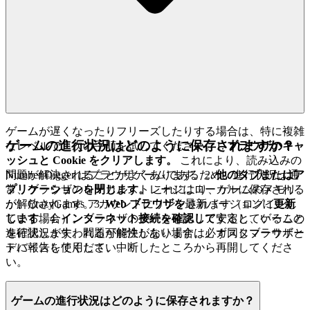
ゲームが遅くなったりフリーズしたりする場合は、特に複雑
ゲームの進行状況はどのように保存されますか？
なレベルで、次の手順を試してください。1.
ブラウザのキャ
ッシュと Cookie をクリアします。
これにより、読み込みの
問題が解決されることがよくあります。2.
他のタブまたはア
Number Digger はブラウザゲームであるため、進行状況は通
プリケーションを閉じます。
これにより、ゲームのメモリ
常、ブラウザのローカルストレージにローカルに保存される
が解放されます。3.
Web ブラウザを
最新バージョンに
更新
か、CrazyGames アカウントにリンクされます（ログインし
します
。4.
インターネット接続を確認して
安定していること
ている場合）。ブラウザのデータをクリアすると、ゲームの
を確認します。問題が解決しない場合は、カスタマーサポー
進行状況が失われる可能性があります。必ず同じブラウザと
トに報告してください。
デバイスを使用して、中断したところから再開してくださ
い。
ゲームの進行状況はどのように保存されますか？