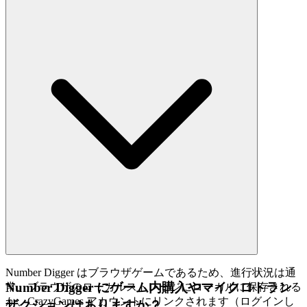
Number Digger はブラウザゲームであるため、進行状況は通
Number Digger にゲーム内購入やマイクロトラン
常、ブラウザのローカルストレージにローカルに保存される
か、CrazyGames アカウントにリンクされます（ログインし
ザクションはありますか？