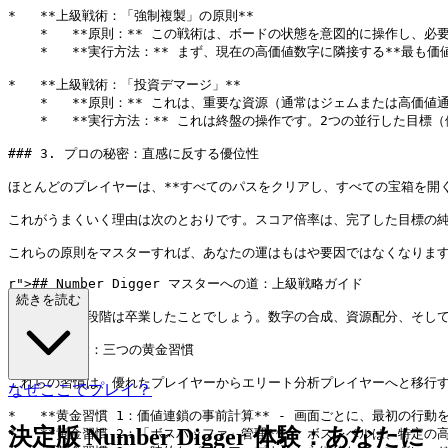
*   **上級戦術：「強制複製」の原則**

    *   **原則：** この戦術は、ボードの状態を意図的に操作し
    *   **実行方法：** まず、現在の高価値数字に隣接する
*   **上級戦術：「投資デマージ」**

    *   **原則：** これは、重要な資源（通常はジェムまたは
    *   **実行方法：** これは終盤の操作です。2つの並行した
### 3. プロの秘密：直感に反する優位性

ほとんどのプレイヤーは、**すべてのパスをクリアし、すべての宝箱を開く
これがうまくいく理由は次のとおりです。スコア倍率は、完了した目標の純
r">
## Number Digger マスターへの道：上級戦略ガイド

続きを読む
カジュアルな段階は卒業したことでしょう。数字の合成、資源配分、そして
### 1. 基礎：三つの黄金習慣

これらの習慣は、優れたプレイヤーからエリート分析プレイヤーへと移行す
なぜここでプレイ？
*   **黄金習慣 1：価値連鎖の事前計算** - 画面ごとに、最初の
決定版 Number Digger 体験：あなたに
*   **黄金習慣 2：「ボスバッファ」管理** - ボスレベルは