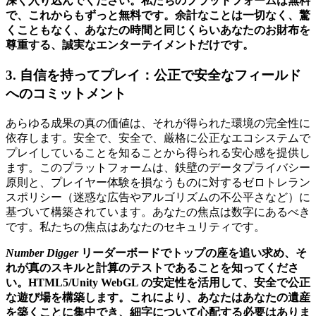
深く入り込んでください。私たちのプラットフォームは無料
で、これからもずっと無料です。余計なことは一切なく、驚
くこともなく、あなたの時間と同じくらいあなたのお財布を
尊重する、誠実なエンターテイメントだけです。
3. 自信を持ってプレイ：公正で安全なフィールド
へのコミットメント
あらゆる成果の真の価値は、それが得られた環境の完全性に
依存します。安全で、安全で、厳格に公正なエコシステムで
プレイしていることを知ることから得られる安心感を提供し
ます。このプラットフォームは、鉄壁のデータプライバシー
原則と、プレイヤー体験を損なうものに対するゼロトレラン
スポリシー（迷惑な広告やアルゴリズムの不公平さなど）に
基づいて構築されています。あなたの焦点は数字にあるべき
です。私たちの焦点はあなたのセキュリティです。
Number Digger
リーダーボードでトップの座を追い求め、そ
れが真のスキルと計算のテストであることを知ってくださ
い。HTML5/Unity WebGL の安定性を活用して、安全で公正
な遊び場を構築します。これにより、あなたはあなたの遺産
を築くことに集中でき、細字について心配する必要はありま