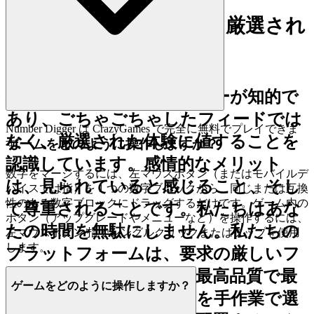
4. プレイヤーへの敬意：厳選され
た、品質重視の世界
私たちは、現代のプレイヤーが知的で
あり、ごちゃごちゃしたフィードでは
Number Digger は CrazyGames で完全に無料でプレイできま
なく、厳選された体験に値することを
ゲームをどのように操作しますか？
す。
認識しています。感情的なメリット
数字をマージするには、左マウスボタン（またはモバイルデ
は、見られていると感じること、そし
バイスでは指）を 1 つの数字ブロックから、同じまたは互換
性のある数字ブロックにドラッグするだけです。ゲーム内の
て尊重されることです。私たちはあな
ボタン（アップグレードやメニューなど）を操作するには、
たの時間を無駄にしません。私たちの
左マウスボタン/指でシングルクリックまたはタップを使用
します。
プラットフォームは、要求の厳しいフ
ィルターとして機能し、最高品質で最
ゲームをどのように操作しますか？
も魅力的なタイトルだけを手作業で選