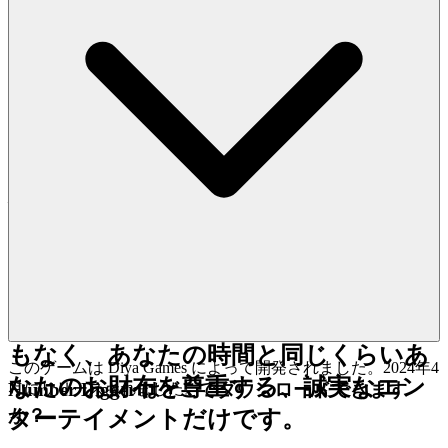
テンツをペイウォールの後ろに隠した
りするかもしれませんが、私たちはゲ
ームの根本的な喜びは、妥協や強制な
しに、すべての人にアクセス可能であ
るべきだと信じています。
Number Digger
のすべてのレベルと戦
略に、完全に安心して深く入り込んで
ください。私たちのプラットフォーム
は無料で、これからもずっと無料で
す。余計なことは一切なく、驚くこと
もなく、あなたの時間と同じくらいあ
このゲームは Diya Games によって開発されました。2024年4
なたのお財布を尊重する、誠実なエン
Number Digger はどこでダウンロードできます
月にリリースされました。
か？
ターテイメントだけです。