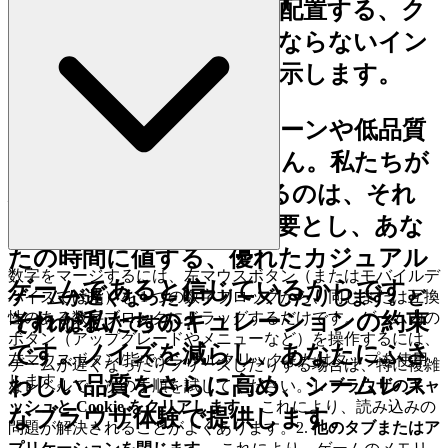
び、ゲームだけを前面に配置する、ク
リーンで高速かつ邪魔にならないイン
ターフェースを介して提示します。
ここでは、何千ものクローンや低品質
のゲームは見つかりません。私たちが
Number Digger
を紹介するのは、それ
が論理と戦略の両方を必要とし、あな
たの時間に値する、優れたカジュアル
数字をマージするには、左マウスボタン（またはモバイルデ
ゲームであると信じているからです。
ゲームが遅くなったりフリーズしたりします。ど
バイスでは指）を 1 つの数字ブロックから、同じまたは互換
それが私たちのキュレーションの約束
性のある数字ブロックにドラッグするだけです。ゲーム内の
うすればよいですか？
ボタン（アップグレードやメニューなど）を操作するには、
です。ノイズを減らし、あなたにふさ
左マウスボタン/指でシングルクリックまたはタップを使用
ゲームが遅くなったりフリーズしたりする場合は、特に複雑
します。
わしい品質をさらに高め、シームレス
なレベルで、次の手順を試してください。1.
ブラウザのキャ
ッシュと Cookie をクリアします。
これにより、読み込みの
なブラウザ体験で提供します。
問題が解決されることがよくあります。2.
他のタブまたはア