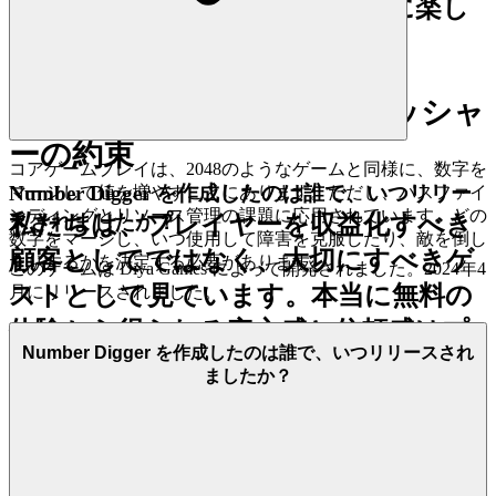
せん。摩擦はなく、純粋で即座に楽し
めるだけです。
2. 正直な楽しさ：ゼロプレッシャ
ーの約束
コアゲームプレイは、2048のようなゲームと同様に、数字を
Number Digger を作成したのは誰で、いつリリー
マージして値を増やすことにあります。ただし、パスファイ
ンディングとリソース管理の課題に応用されています。どの
スされましたか？
私たちは、プレイヤーを収益化すべき
数字をマージし、いつ使用して障害を克服したり、敵を倒し
顧客としてではなく、大切にすべきゲ
たりするかを決定する必要があります。
このゲームは Diya Games によって開発されました。2024年4
ストとして見ています。本当に無料の
月にリリースされました。
体験から得られる安心感と信頼感はプ
Number Digger を作成したのは誰で、いつリリースされ
ライスレスです。それは真のホスピタ
ましたか？
リティの基盤です。他のプラットフォ
ームが少額課金を隠したり、攻撃的な
広告であなたを待ち伏せしたり、コン