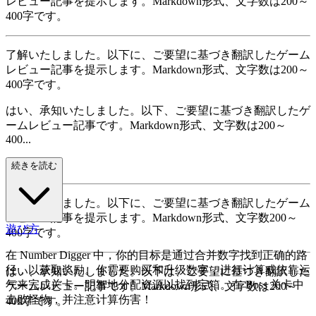
レビュー記事を提示します。Markdown形式、文字数は200～
400字です。
了解いたしました。以下に、ご要望に基づき翻訳したゲーム
レビュー記事を提示します。Markdown形式、文字数は200～
400字です。
はい、承知いたしました。以下、ご要望に基づき翻訳したゲ
ームレビュー記事です。Markdown形式、文字数は200～
400...
字です。
続きを読む
承知いたしました。以下に、ご要望に基づき翻訳したゲーム
レビュー記事を提示します。Markdown形式、文字数200～
遊び方
400字です。
在 Number Digger 中，你的目标是通过合并数字找到正确的路
径，以获取奖励。你需要购买和升级数字，进行计算或依靠运
はい、承知いたしました。以下は、ご要望に基づき翻訳した
气来完成关卡。明智地分配资源以找到宝箱。在 Boss 关卡中
ゲームレビュー記事です。Markdown形式、文字数は200～
击败怪物，并注意计算伤害！
400字です。