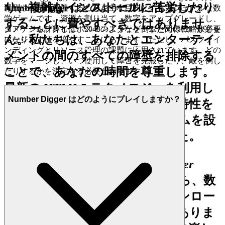
り、複雑なインストールに苦労したり
Number Digger はどのようにプレイしますか？
報酬や宝箱に到達することを主な目的とするカジュアルな数
学ゲームです。資源を割り当て、数字をアップグレードし、
することに費やすべきではありませ
ダメージを計算してボスモンスターを倒すための戦略が必要
コアゲームプレイは、2048のようなゲームと同様に、数字を
ん。私たちは、あなたとエンターテイ
になります。
マージして値を増やすことにあります。ただし、パスファイ
ンディングとリソース管理の課題に応用されています。どの
メントの間のすべての障壁を排除する
数字をマージし、いつ使用して障害を克服したり、敵を倒し
ことで、あなたの時間を尊重します。
たりするかを決定する必要があります。
最新の HTML5 テクノロジーを利用し
Number Digger はどのようにプレイしますか？
て、純粋で、混じりけのない即時性を
実現するようにプラットフォームを設
計し、待ち時間を不要にしました。
これが私たちの約束です。
Number
Digger
をプレイしたいと思ったら、数
秒でゲームが始まります。ダウンロー
ド、インストール、登録の壁はありま