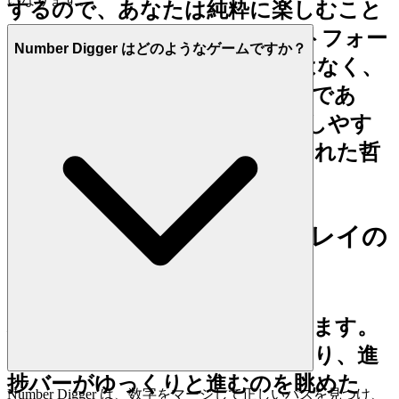
するので、あなたは純粋に楽しむこと
に集中できます。
このプラットフォー
Number Digger はどのようなゲームですか？
ムは単なるゲームのホストではなく、
完璧なプレイヤー体験の守護者であ
り、
Number Digger
のアクセスしやす
い奥深さによって美しく体現された哲
学です。
1. 時間を取り戻す：瞬時プレイの
喜び
現代社会は光の速さで動いています。
あなたの余暇の時間は貴重であり、進
捗バーがゆっくりと進むのを眺めた
Number Digger は、数字をマージして正しいパスを見つけ、