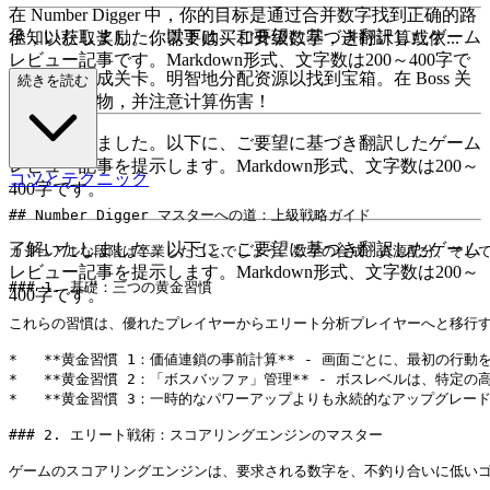
在 Number Digger 中，你的目标是通过合并数字找到正确的路
承知いたしました。以下は、ご要望に基づき翻訳したゲーム
径，以获取奖励。你需要购买和升级数字，进行计算或依...
レビュー記事です。Markdown形式、文字数は200～400字で
靠运气来完成关卡。明智地分配资源以找到宝箱。在 Boss 关
続きを読む
す。
卡中击败怪物，并注意计算伤害！
了解いたしました。以下に、ご要望に基づき翻訳したゲーム
レビュー記事を提示します。Markdown形式、文字数は200～
コツとテクニック
400字です。
## Number Digger マスターへの道：上級戦略ガイド

了解いたしました。以下に、ご要望に基づき翻訳したゲーム
カジュアルな段階は卒業したことでしょう。数字の合成、資源配分、そして
レビュー記事を提示します。Markdown形式、文字数は200～
### 1. 基礎：三つの黄金習慣

400字です。
これらの習慣は、優れたプレイヤーからエリート分析プレイヤーへと移行す
*   **黄金習慣 1：価値連鎖の事前計算** - 画面ごとに、最初の
*   **黄金習慣 2：「ボスバッファ」管理** - ボスレベルは
*   **黄金習慣 3：一時的なパワーアップよりも永続的なアップグレ
### 2. エリート戦術：スコアリングエンジンのマスター

ゲームのスコアリングエンジンは、要求される数字を、不釣り合いに低いゴ