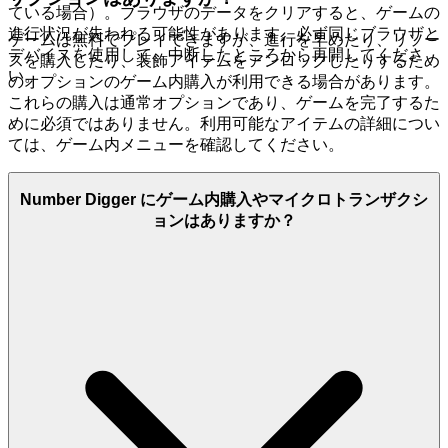
ている場合）。ブラウザのデータをクリアすると、ゲームの
進行状況が失われる可能性があります。必ず同じブラウザと
ゲームは無料でプレイできますが、進行を早めたり、リソー
デバイスを使用して、中断したところから再開してくださ
スを購入したり、装飾アイテムをアンロックしたりするため
い。
のオプションのゲーム内購入が利用できる場合があります。
これらの購入は通常オプションであり、ゲームを完了するた
めに必須ではありません。利用可能なアイテムの詳細につい
ては、ゲーム内メニューを確認してください。
Number Digger にゲーム内購入やマイクロトランザクシ
ョンはありますか？