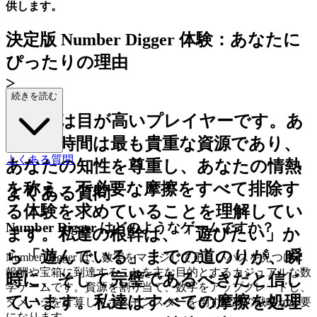
供します。
決定版 Number Digger 体験：あなたに
ぴったりの理由
>
続きを読む
あなたは目が高いプレイヤーです。あ
なたの時間は最も貴重な資源であり、
よくある質問
あなたの知性を尊重し、あなたの情熱
を称え、不必要な摩擦をすべて排除す
よくある質問
る体験を求めていることを理解してい
Number Digger はどのようなゲームですか？
ます。私達の根幹は、「遊びたい」か
ら「遊んでいる」までの道のりが、瞬
Number Digger は、数字をマージして正しいパスを見つけ、
報酬や宝箱に到達することを主な目的とするカジュアルな数
時に、そして完璧であるべきだと信じ
学ゲームです。資源を割り当て、数字をアップグレードし、
ています。
私達はすべての摩擦を処理
ダメージを計算してボスモンスターを倒すための戦略が必要
になります。