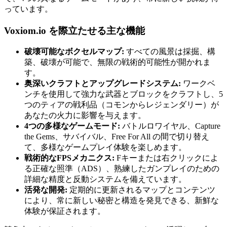
っています。
Voxiom.io を際立たせる主な機能
破壊可能なボクセルマップ:
すべての風景は採掘、構
築、破壊が可能で、無限の戦術的可能性が開かれま
す。
奥深いクラフトとアップグレードシステム:
ワークベ
ンチを使用して強力な武器とブロックをクラフトし、5
つのティアの戦利品（コモンからレジェンダリー）が
あなたの火力に影響を与えます。
4つの多様なゲームモード:
バトルロワイヤル、Capture
the Gems、サバイバル、Free For All の間で切り替え
て、多様なゲームプレイ体験を楽しめます。
戦術的なFPSメカニクス:
Fキーまたは右クリックによ
る正確な照準（ADS）、熟練したガンプレイのための
詳細な精度と反動システムを備えています。
活発な開発:
定期的に更新されるマップとコンテンツ
により、常に新しい秘密と構造を発見できる、新鮮な
体験が保証されます。