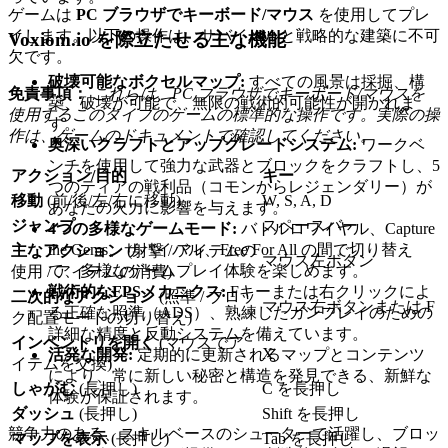
ゲームは
PC ブラウザでキーボード/マウス
を使用してプレ
イします。以下の操作は、サバイバルと戦略的な建築に不可
Voxiom.io を際立たせる主な機能
欠です。
破壊可能なボクセルマップ:
すべての風景は採掘、構
免責事項：
これらは、PC ブラウザでキーボード/マウスを
築、破壊が可能で、無限の戦術的可能性が開かれま
使用するこのタイプのゲームの標準的な操作です。実際の操
す。
作は、ゲームのドキュメントで確認してください。
奥深いクラフトとアップグレードシステム:
ワークベ
ンチを使用して強力な武器とブロックをクラフトし、5
アクション/目的
キー
つのティアの戦利品（コモンからレジェンダリー）が
移動
(前/後/左/右に移動)
W, S, A, D
あなたの火力に影響を与えます。
ジャンプ
スペースバー
4つの多様なゲームモード:
バトルロワイヤル、Capture
the Gems、サバイバル、Free For All の間で切り替え
主なアクション
(射撃 / アイテムの
マウス左ボタン
て、多様なゲームプレイ体験を楽しめます。
使用 / アイテムの消費)
戦術的なFPSメカニクス:
Fキーまたは右クリックによ
二次的なアクション
(照準 / ブロッ
マウス右ボタンまたは F
る正確な照準（ADS）、熟練したガンプレイのための
ク配置モードの切り替え)
詳細な精度と反動システムを備えています。
インベントリを開く
(マウスでア
X
活発な開発:
定期的に更新されるマップとコンテンツ
イテムを交換)
により、常に新しい秘密と構造を発見できる、新鮮な
しゃがむ
(長押し)
C を長押し
体験が保証されます。
ダッシュ
(長押し)
Shift を長押し
競争力のある、スキルベースのシューターで活躍し、ブロッ
マップを表示
(長押し)
Tab を長押し