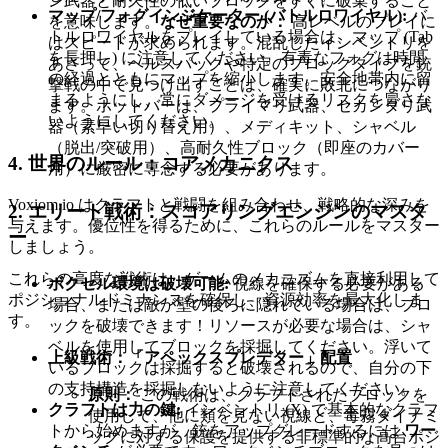
ン武器と耐久性の低いブロックをすぐに破棄すること
マップ/フォグインジケーター (バトルロワイヤル):
バ
を意味します。
なぜ重要なのか：
高レベルのプレイに
トルロワイヤルをプレイしている場合は、マップ (Tab
はスピードが求められます。混乱したインベントリを
を長押し) に注意してください。有毒なフォグは時間
あさって、ヘルスパックや特定のブロックタイプを銃
の経過とともにマップを縮小します。安全地帯内に留
撃戦の中で見つけ出すことは、確実に敗北につながり
まるようにし、常にダメージを受けるリスクを冒さな
ます。ホットバーは、プライマリ武器、セカンダリ武
いようにしてください。
器（素早い切り替え用）、メディキット、シャベル
（脱出/突破用）、高耐久性ブロック（即座のカバー
4. 世界のルール：コアメカニクス
用）に厳密に専念する必要があります。
Voxiom.io はクラフトと戦闘を組み合わせ、戦略的な深みを
2. エリート戦術：スコアリングエンジンのマスタ
与えます。優位性を得るために、これらのルールをマスター
ー
しましょう。
これらの高度な戦術は、ゲームのメカニズムを直接利用して
ボクセル環境は破壊可能:
視線を確保する必要がある
ポジショナルドミナンスを確保し、資源効率を最大化しま
場合、または敵が壁の後ろに隠れている場合は、ブロ
す。
ックを破壊できます！リソースが必要な場合は、シャ
ベルを使用してブロックを採掘してください。浮いて
上級戦術：「アペックスプレデター」配置
いるブロックは採掘すると破壊されるので、自分の下
の支持構造を採掘しないように注意してください。
原則：
この戦術は、クラフトされたブロックを
クラフトは力の鍵:
インベントリ (X) で基本的なクラフ
使用して、他に類を見ない視線と、毒霧ダイナミ
トから始めますが、銃をアップグレードするには
ワー
ックに対する保護を提供する非標準的な高台ポジ