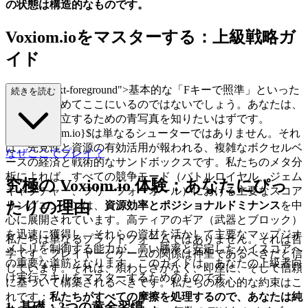
の状態は構造的なものです。
Voxiom.ioをマスターする：上級戦略ガ
イド
ss="mb-4 text-foreground">基本的な「Fキーで照準」といった
続きを読む
ヒントを求めてここにいるのではないでしょう。あなたは、
優位性を確立するための青写真を知りたいはずです。
$\text{Voxiom.io}$は単なるシューターではありません。それ
は、先見性と資源の有効活用が報われる、複雑なボクセルベ
なぜここでプレイ？
ースの経済と戦術的なサンドボックスです。私たちのメタ分
析によれば、すべての競争モード（バトルロイヤル、ジェム
究極の Voxiom.io 体験：あなたにぴっ
キャプチャー、フリーフォーオール）における主要なスコア
たりの理由
リングエンジンは、
資源効率とポジショナルドミナンス
を中
心に展開されています。高ティアのギア（武器とブロック）
を迅速に獲得し、それらの資材を活かして主要なマップジオ
私たちは単なるプラットフォームではありません。それは哲
メトリを制御する能力が、高い勝率と安定したハイスコアへ
学です。プレイヤーとゲームの関係は神聖であるべきだと信
の重要な道筋となります。このガイドは、あなたの上級者向
じています。それは、煩わしさがなく、即座に、そして信頼
け実行スキルをマスターするためのものです。
に基づいて構築されるべきです。私たちの核心的な約束はこ
れです：
私たちがすべての摩擦を処理するので、あなたは純
1. 基礎：3つの黄金習慣