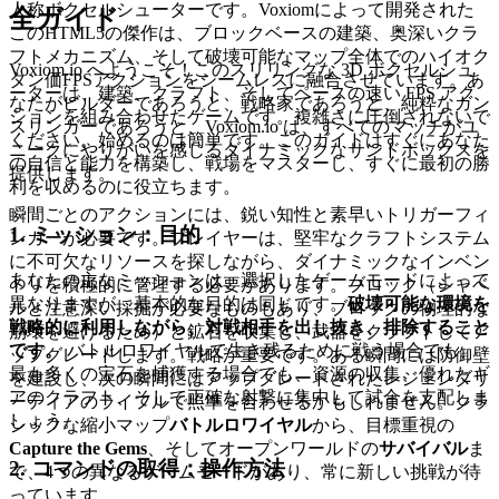
人称ボクセルシューターです。Voxiomによって開発された
全ガイド
このHTML5の傑作は、ブロックベースの建築、奥深いクラ
フトメカニズム、そして破壊可能なマップ全体でのハイオク
Voxiom.io へようこそ！このスリリングな 3D ボクセルシュ
タン価FPSアクションをシームレスに融合させています。あ
ーターは、建築、クラフト、そしてペースの速い FPS アク
なたがビルダーであろうと、戦略家であろうと、純粋なガン
ションを組み合わせたゲームです。複雑さに圧倒されないで
スリンガーであろうと、Voxiom.io は、すべてのマッチがユ
ください。始めるのは簡単です。このガイドはすぐにあなた
ニークにやりがいを感じるダイナミックなサンドボックスを
の自信と能力を構築し、戦場をマスターし、すぐに最初の勝
提供します。
利を収めるのに役立ちます。
瞬間ごとのアクションには、鋭い知性と素早いトリガーフィ
1. ミッション：目的
ンガーが必要です。プレイヤーは、堅牢なクラフトシステム
に不可欠なリソースを探しながら、ダイナミックなインベン
あなたの主なミッションは、選択したゲームモードによって
トリを積極的に管理する必要があります。ブロック（シャベ
異なりますが、基本的な目的は同じです。
破壊可能な環境を
ルと注意深い採掘が必要なものもあり、ブロックの物理的な
戦略的に利用しながら、対戦相手を出し抜き、排除すること
崩壊を避けるため）と鉱石を収集し、武器をクラフトしてア
です。
バトルロワイヤルで生き残るために戦う場合でも、
ップグレードします。戦略が重要です。ある瞬間には防御壁
最も多くの宝石を捕獲する場合でも、資源の収集、優れたギ
を建設し、次の瞬間にはアップグレードされたレジェンダリ
アのクラフト、そして正確な射撃に集中して試合を支配しま
ーティアのライフルで照準を合わせるかもしれません。クラ
しょう。
シックな縮小マップ
バトルロワイヤル
から、目標重視の
Capture the Gems
、そしてオープンワールドの
サバイバル
ま
2. コマンドの取得：操作方法
で、4つの異なるゲームモードがあり、常に新しい挑戦が待
っています。