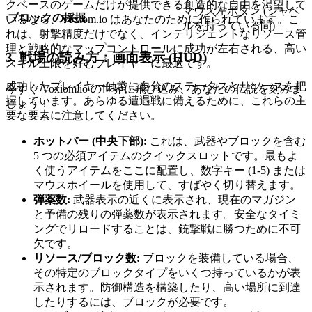
クベースのゲームだけが提供できる創造的な自由を渇望して
マウス左ボタン (シャベ
ブロックの採掘
いるなら、Voxiom.io はあなたのために作られています。こ
ルを持っている間)
れは、射撃精度だけでなく、インテリジェントなリソース管
理と戦略的なマップコントロールに成功が左右される、高い
3. 戦場の読み方：画面表示 (HUD)
スキル上限を好むプレイヤーに最適です。
成功したプレイヤーは常に自分のステータスとリソースを把
今すぐ Voxiom.io の世界に飛び込み、あなたの伝説を刻みま
握しています。あらゆる遭遇戦に備えるために、これらの主
しょう！
要な要素に注意してください。
ホットバー (中央下部):
これは、武器やブロックを含む
5 つの必須アイテムのクイックスロットです。最もよ
く使うアイテムをここに配置し、数字キー (1-5) または
マウスホイールを使用して、すばやく切り替えます。
弾薬数:
武器表示の近くに表示され、現在のマガジン
と予備の残りの弾薬数が表示されます。安全なタイミ
ングでリロードすることは、銃撃戦に勝つために不可
欠です。
リソース/ブロック数:
ブロックを装備している場合、
その特定のブロックタイプをいくつ持っているかが表
示されます。防御構造を構築したり、高い場所に到達
したりするには、ブロックが必要です。