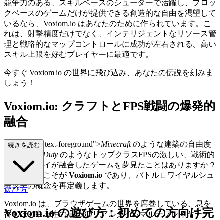
競争力のある、スキルベースのシューターで活躍し、ブロッ
クベースのゲームだけが提供できる創造的な自由を渇望して
いるなら、Voxiom.io はあなたのために作られています。こ
れは、射撃精度だけでなく、インテリジェントなリソース管
理と戦略的なマップコントロールに成功が左右される、高い
スキル上限を好むプレイヤーに最適です。
今すぐ Voxiom.io の世界に飛び込み、あなたの伝説を刻みま
しょう！
Voxiom.io: クラフトとFPS戦闘の爆発的
融合
class="mb-4 text-foreground">
Minecraft
のような建築の自由度
続きを読む
と、
Call of Duty
のようなトップクラスFPSの激しい、戦術的
なガンプレイが融合したゲームを夢見たことはありますか？
そのゲームこそが
Voxiom.io
であり、バトルロワイヤルシュ
ーターの概念を再定義します。
遊び方
Voxiom.io は、ブラウザゲームの世界を席巻している、息を
Voxiom.io の遊び方：初めての方向け完
呑むほど中毒性の高い3Dリアルタイムマルチプレイヤー一