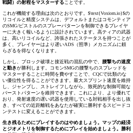
戦闘）の射程をマスターする
ことです。
これが機能する理由は次のとおりです。$\text{Voxiom.io}$の
リコイルと精度システムは、デフォルトまたはコモンティア
のSMG/ピストルのスプレーパターンを制御できるプレイヤ
ーに大きく報いるように設計されています。高ティアの武器
は、高いリコイルなど、誇張されたステータスを持つことが
多く、プレイヤーはより遅いADS（照準）メカニズムに頼
らざるを得なくなります。
しかし、ブロック破壊と接近戦の混乱の中で、
腰撃ちの速度
と動き
が勝利します。コモンSMGの腰撃ちのスプレッドを
マスターすることに時間を費やすことで、CQCで比類のな
い優位性を得ることができます。最大スプリント速度を維持
し、ジャンプし、ストレイフしながら、致死的な制御可能な
バーストパターンを維持できます。これにより、より優れて
おり、発射速度の遅い武器を使用している対戦相手を出し抜
き、すべての近距離戦をあなたが確実に勝利するスピードコ
ンテストに変えることができます。
生き残るためにプレイするのはやめましょう。マップの経済
とジオメトリを制御するためにプレイを始めましょう。勝利