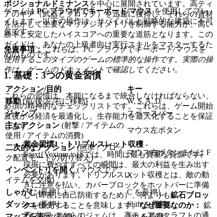
ポジショナルドミナンス
を中心に展開されています。高ティ
ゲームは
PC ブラウザでキーボード/マウス
を使用してプレ
アのギア（武器とブロック）を迅速に獲得し、それらの資材
イします。以下の操作は、サバイバルと戦略的な建築に不可
を活かして主要なマップジオメトリを制御する能力が、高い
欠です。
勝率と安定したハイスコアへの重要な道筋となります。この
ガイドは、あなたの上級者向け実行スキルをマスターするた
免責事項：
これらは、PC ブラウザでキーボード/マウスを
めのものです。
使用するこのタイプのゲームの標準的な操作です。実際の操
作は、ゲームのドキュメントで確認してください。
1. 基礎：3つの黄金習慣
アクション/目的
キー
これらの習慣は、本能になるまで統合しなければならない、
移動
(前/後/左/右に移動)
W, S, A, D
必須の精神的なチェックリストです。これらは、ゲーム開始
ジャンプ
スペースバー
直後から経済を最適化し、生存能力を最大化することを保証
主なアクション
(射撃 / アイテムの
します。
マウス左ボタン
使用 / アイテムの消費)
黄金習慣1：トリプルスレット収穫
-
二次的なアクション
(照準 / ブロッ
マウス右ボタンまたは F
$\text{Voxiom.io}$では、時間は最も貴重な資源です。
ク配置モードの切り替え)
採掘に費やすすべての瞬間は、最大の利益を生み出す
インベントリを開く
(マウスでア
必要があります。トリプルスレット収穫とは、敵の動
X
イテムを交換)
きに注意を払い、カバーブロックをホットバーに準備
しゃがむ
(長押し)
C を長押し
し（即座に自己防衛するため）、何よりも
鉱石ブロッ
ダッシュ
(長押し)
Shift を長押し
ク
を優先することを意味します。
なぜ重要なのか：
鉱
石ブロックからのジェムは、高ティアのクラフトの通
マップを表示
(長押し)
Tab を長押し