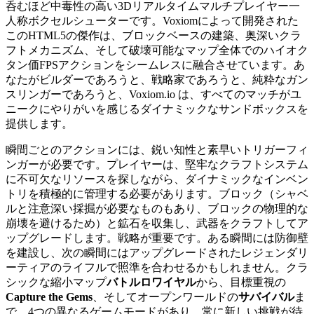
呑むほど中毒性の高い3Dリアルタイムマルチプレイヤー一
人称ボクセルシューターです。Voxiomによって開発された
このHTML5の傑作は、ブロックベースの建築、奥深いクラ
フトメカニズム、そして破壊可能なマップ全体でのハイオク
タン価FPSアクションをシームレスに融合させています。あ
なたがビルダーであろうと、戦略家であろうと、純粋なガン
スリンガーであろうと、Voxiom.io は、すべてのマッチがユ
ニークにやりがいを感じるダイナミックなサンドボックスを
提供します。
瞬間ごとのアクションには、鋭い知性と素早いトリガーフィ
ンガーが必要です。プレイヤーは、堅牢なクラフトシステム
に不可欠なリソースを探しながら、ダイナミックなインベン
トリを積極的に管理する必要があります。ブロック（シャベ
ルと注意深い採掘が必要なものもあり、ブロックの物理的な
崩壊を避けるため）と鉱石を収集し、武器をクラフトしてア
ップグレードします。戦略が重要です。ある瞬間には防御壁
を建設し、次の瞬間にはアップグレードされたレジェンダリ
ーティアのライフルで照準を合わせるかもしれません。クラ
シックな縮小マップ
バトルロワイヤル
から、目標重視の
Capture the Gems
、そしてオープンワールドの
サバイバル
ま
で、4つの異なるゲームモードがあり、常に新しい挑戦が待