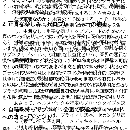
は、「ブロック物理学」機能を活用するプレイヤーに
イしたいとき、あなたは数秒でゲームに入ります。摩擦はな
有利です。この習慣は、すぐに掘り下げて地下の安全
く、純粋で即座の楽しさだけです。
地帯や一時的な採掘基地を作成することを含みます。
なぜ重要なのか：
地表の下で採掘することで、序盤の
2. 正直な楽しみ：ゼロプレッシャーの約束
スナイパーからの露出を劇的に減らし、資源を収集
し、中断なしで重要な初期アップグレードのためのワ
真のホスピタリティとは、ゲストを完全に安心させることで
ークベンチにアクセスできる、クリーンで邪魔のない
あり、私たちはすべてのプレイヤーを大切なお客様と考えて
環境を提供します。最高の戦利品は、多くの場合、構
います。私たちは、おびき寄せと切り替え戦術、混乱を招く
造物の
下
で見つかり、中ではありません。
サブスクリプション、積極的な収益化という、業界の悪質な
黄金習慣3：インベントリ・ゼロウェイスト規律
- 5つ
慣行を拒否します。私たちは、ゲームの喜びはアクセス可能
の弾薬、5つのバックパック、5つのホットバーインベ
でわかりやすいものであるべきだと信じています。私たちの
ントリのスロットはすべて、ゲームの現在のフェーズ
プラットフォームは、隠れたコストの不安なしに、探索し、
に合わせて最適化する必要があります。これは、コモ
競争し、創造できる聖域です。
Voxiom.io
のすべてのレベル
ン武器と耐久性の低いブロックをすぐに破棄すること
と戦略に、完全に安心して深く没頭してください。私たちの
を意味します。
なぜ重要なのか：
高レベルのプレイに
プラットフォームは無料で、これからもずっと無料です。何
はスピードが求められます。混乱したインベントリを
も条件はなく、驚きもなく、ただ正直な娯楽だけです。
あさって、ヘルスパックや特定のブロックタイプを銃
3. 自信を持ってプレイ：公正で安全なフィールド
撃戦の中で見つけ出すことは、確実に敗北につながり
ます。ホットバーは、プライマリ武器、セカンダリ武
へのコミットメント
器（素早い切り替え用）、メディキット、シャベル
（脱出/突破用）、高耐久性ブロック（即座のカバー
勝利は、それが獲得されたときだけ甘美であり、真の没入に