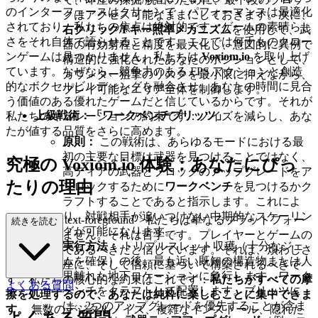
のインターフェースはクリーンで、パフォーマンスは最適化
クはアクセス可能なままにしておきます。次に、
されており、私たちの焦点は絶対的です：ゲームの素晴らし
右クリック/Fキー照準メカニズム
を使用して、武
さをそれ自体で語らせることです。ここでは何千ものクロー
器の有効射程と精度を最大化し、意図的に異例で
ンゲームは見つかりません。私たちは
Voxiom.io
を取り上げ
構造的に強化されたあなたのポジションとして、
ています。なぜなら、競争力のある FPS アクションと創造
カウンター狙撃のリスクを最小限に抑えながら、
的なボクセルビルディングを融合させ、あなたの時間に見合
プレイ可能なエリア全体を制御します。
う価値のある優れたゲームだと信じているからです。それが
上級戦術：「ワークベンチブリッツ」
私たちのキュレーションの約束です：ノイズを減らし、あな
たが値する品質をさらに高めます。
原則：
この戦術は、あらゆるモードにおける最
初の主要な目標は武器を見つけることではなく、
究極の Voxiom.io 体験：あなたにぴっ
高ティアの武器とブロックのアップグレードをア
たりの理由
ンロックするために
ワークベンチ
を見つけるかク
ラフトすることであると指示します。これによ
り、対戦相手が追いつけない中期的なスケーリン
class="mb-4 text-foreground">私たちは単なるプラットフォー
続きを読む
グが可能になります。
ムではありません。それは哲学です。プレイヤーとゲームの
実行方法：
トリプルスレット収穫（十分なジェ
関係は神聖であるべきだと信じています。それは、煩わしさ
ムを確保）の後、最も近い既知の構造物または人
がなく、即座に、そして信頼に基づいて構築されるべきで
里離れた地下ロケーションに急行します。ワーク
す。私たちの核心的な約束はこれです：
私たちがすべての摩
よくある質問
ベンチをクラフトして配置します。ブリッツに
擦を処理するので、あなたは純粋に楽しむことに集中できま
は、2つのアップグレードを優先することが含ま
す。
無数のデジタルノイズ、複雑なインストール、隠れた