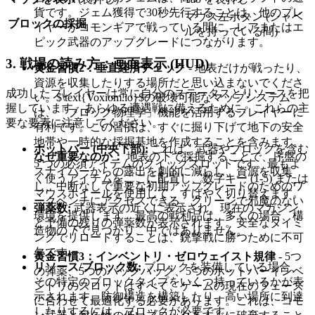
貨です。ジェム獲得で30秒先行することは、他のプレ
マウス左ボタン (シャベ
ブロックの採掘
イヤーがコモンギアで戦っている間に、レアまたはエ
ルを持っている間)
ピック武器のアップグレードにつながります。
3. 戦場の読み方：画面表示 (HUD)
黄金習慣2：垂直経済チェック
- 地表だけが戦ったり、
資源を収集したりする場所だと思い込まないでくださ
成功したプレイヤーは常に自分のステータスとリソースを把
い。$\text{Voxiom.io}$の破壊可能なマップシステム
握しています。あらゆる遭遇戦に備えるために、これらの主
は、「ブロック物理学」機能を活用するプレイヤーに
要な要素に注意してください。
有利です。この習慣は、すぐに掘り下げて地下の安全
地帯や一時的な採掘基地を作成することを含みます。
ホットバー (中央下部):
これは、武器やブロックを含む
なぜ重要なのか：
地表の下で採掘することで、序盤の
5 つの必須アイテムのクイックスロットです。最もよ
スナイパーからの露出を劇的に減らし、資源を収集
く使うアイテムをここに配置し、数字キー (1-5) または
し、中断なしで重要な初期アップグレードのためのワ
マウスホイールを使用して、すばやく切り替えます。
ークベンチにアクセスできる、クリーンで邪魔のない
弾薬数:
武器表示の近くに表示され、現在のマガジン
環境を提供します。最高の戦利品は、多くの場合、構
と予備の残りの弾薬数が表示されます。安全なタイミ
造物の
下
で見つかり、中ではありません。
ングでリロードすることは、銃撃戦に勝つために不可
欠です。
黄金習慣3：インベントリ・ゼロウェイスト規律
- 5つ
リソース/ブロック数:
ブロックを装備している場合、
の弾薬、5つのバックパック、5つのホットバーインベ
その特定のブロックタイプをいくつ持っているかが表
ントリのスロットはすべて、ゲームの現在のフェーズ
示されます。防御構造を構築したり、高い場所に到達
に合わせて最適化する必要があります。これは、コモ
したりするには、ブロックが必要です。