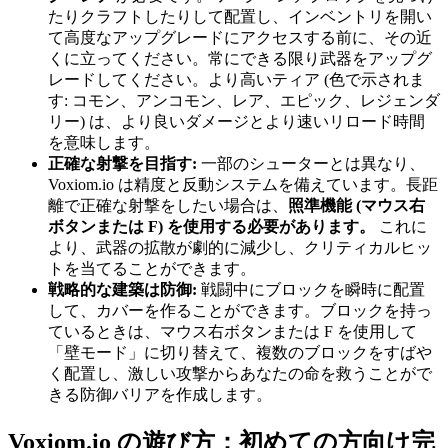
たりクラフトしたりして配置し、インベントリを開い
て高度なアップグレードにアクセスする前に、その近
くに立ってください。常にできる限り武器をアップグ
レードしてください。より高いティア (色で示されま
す: コモン、アンコモン、レア、エピック、レジェンダ
リー) は、より良いダメージとより速いリロード時間
を意味します。
正確な射撃を目指す:
一部のシューターとは異なり、
Voxiom.io は精度と反動システムを備えています。長距
離で正確な射撃をしたい場合は、
照準機能 (マウス右
ボタンまたは F) を使用する必要があります。
これに
より、武器の拡散が劇的に減少し、クリティカルヒッ
トを当てることができます。
戦略的な建築は防御:
戦闘中にブロックを瞬時に配置
して、カバーを作ることができます。ブロックを持っ
ているときは、マウス右ボタンまたは F を使用して
「壁モード」に切り替えて、複数のブロックをすばや
く配置し、激しい攻撃からあなたの命を救うことがで
きる防御バリアを作成します。
Voxiom.io の遊び方：初めての方向け完