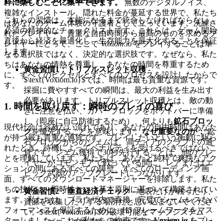
粋に楽しむことに集中できます。
無数のデジタルノイズ、
複雑なインストール、隠れた料金が蔓延する世界で、私たち
これらの習慣は、本能になるまで統合しなければならない、
はあなたのゲーム体験の守護者として立っています。洗練さ
必須の精神的なチェックリストです。これらは、ゲーム開始
れたプレイヤー、貴重な自由時間から最高のものを求めるプ
直後から経済を最適化し、生存能力を最大化することを保証
レイヤーにとって、ここで
Voxiom.io
をプレイすることは単
します。
なる選択肢ではなく、決定的な選択肢です。なぜなら、私た
ちはあなたの情熱を尊重し、あなたの時間を尊重するため
黄金習慣1：トリプルスレット収穫
-
に、すべてのピクセルとすべてのプロセスを設計したからで
$\text{Voxiom.io}$では、時間は最も貴重な資源です。
す。
採掘に費やすすべての瞬間は、最大の利益を生み出す
必要があります。トリプルスレット収穫とは、敵の動
1. 時間を取り戻す：瞬時のプレイの喜び
きに注意を払い、カバーブロックをホットバーに準備
し（即座に自己防衛するため）、何よりも
鉱石ブロッ
現代社会は容赦ない流れであり、あなたの自由時間はあなた
ク
を優先することを意味します。
なぜ重要なのか：
鉱
が持つ最も貴重な通貨です。プレイしたいという衝動に駆ら
石ブロックからのジェムは、高ティアのクラフトの通
れたとき、待機によってペナルティを受けるべきではないこ
貨です。ジェム獲得で30秒先行することは、他のプレ
とを理解しています。私たちは、あなたと純粋で爽快なアク
イヤーがコモンギアで戦っている間に、レアまたはエ
ションの間にあるすべての障壁、すべてのローディング画
ピック武器のアップグレードにつながります。
面、すべてのダウンロードマネージャーを排除します。私た
ちの技術は、即時性という基本原則に基づいて構築されてい
黄金習慣2：垂直経済チェック
- 地表だけが戦ったり、
ます。私たちは、ブラウザ内で直接、完璧でシームレスなパ
資源を収集したりする場所だと思い込まないでくださ
フォーマンスを保証するために、H5 フレームワークをマス
い。$\text{Voxiom.io}$の破壊可能なマップシステム
ターしました。これが私たちの約束です：
Voxiom.io
をプレ