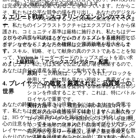
用）に厳密に専念する必要があります。
は完全な安心感が必要であることを知っています。だからこ
そ、私たちは公平な競争の場を作り出し、あなたのデジタル
2. エリート戦術：スコアリングエンジンのマスタ
ウェルビーイングを保護することに執拗に焦点を当てていま
ー
す。私たちのインフラストラクチャはエクスプロイトから保
護され、コミュニティ基準は厳格に施行され、私たちはデー
これらの高度な戦術は、ゲームのメカニズムを直接利用して
タプライバシーへの揺るぎないコミットメントを維持してい
ポジショナルドミナンスを確保し、資源効率を最大化しま
ます。なぜなら、あなたの信頼は交渉の余地がないからで
す。
す。スキル、戦略、そして献身の真のテストであることを知
って、
Voxiom.io
リーダーボードのトップスポットを追い求
上級戦術：「アペックスプレデター」配置
めましょう。私たちは安全で公正な遊び場を構築するので、
あなたは自分の遺産を築くことに集中できます。
原則：
この戦術は、クラフトされたブロックを
使用して、他に類を見ない視線と、毒霧ダイナミ
4. プレイヤーへの敬意：厳選された、品質第一の
ックに対する保護を提供する非標準的な高台ポジ
世界
ションを作成することです。これは、特にバトル
ロイヤルで重要です。
あなたの時間は、凡庸さに浪費するにはあまりにも貴重で
実行方法：
まず、構造的に弱い高高度ポイント
す。私たちはデジタルゴミ捨て場ではありません。私たち
（既存の山や構造物）を特定します。高耐久性ブ
は、H5 ゲームの最高のものを展示することに特化した、細
ロック（ワークベンチ経由でクラフト）を使用し
心の注意を払ってキュレーションされたライブラリです。プ
て、安全地帯の境界
内
に、防御可能な3ブロック
レイヤーへの究極の敬意は、高速で、洗練され、不必要な散
高の小さなタワーを建設します。重要事項とし
らかりのない体験を提供することだと信じています。私たち
て、即座の採掘/脱出のために、最下段のブロッ