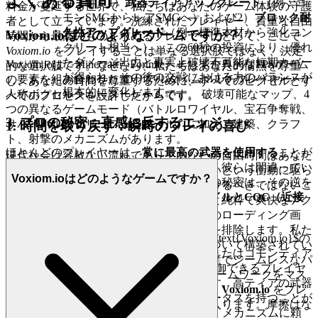
よくある質問
れます。1）
武器ティアアップグレード
（例：コ
料金が蔓延する世界で、私たちはあなたのゲーム体験の守護
モンSMGからレアSMGへ）および2）
ブロック耐
者として立っています。洗練されたプレイヤー、貴重な自由
久性アップグレード
（例：標準木材から強化コン
Voxiom.ioはどのようなゲームですか？
時間から最高のものを求めるプレイヤーにとって、ここで
クリート相当へ）。この60秒の投資により、優れ
Voxiom.io
をプレイすることは単なる選択肢ではなく、決定
たダメージ出力と事実上破壊不可能な短期カバー
Voxiom.ioは、Minecraft、Fortnite、そして古典的なFPSゲーム
的な選択肢です。なぜなら、私たちはあなたの情熱を尊重
が得られ、その後の交戦における力のバランスが
の要素を組み合わせた3Dリアルタイムマルチプレイヤー一
し、あなたの時間を尊重するために、すべてのピクセルとす
根本的に変化します。
人称ボクセルシューターゲームです。 破壊可能なマップ、4
べてのプロセスを設計したからです。
つの異なるゲームモード（バトルロワイヤル、宝石争奪戦、
3. プロの秘密：直感に反するエッジ
サバイバル、フリーフォーオール）に加え、建築、クラフ
1. 時間を取り戻す：瞬時のプレイの喜び
ト、射撃のメカニズムがあります。
ほとんどのプレイヤーは、
常に最高の武器を使用する
ことが
現代社会は容赦ない流れであり、あなたの自由時間はあなた
プレイする最良の方法だと考えています。彼らは間違ってい
が持つ最も貴重な通貨です。プレイしたいという衝動に駆ら
Voxiom.ioはどのようなゲームですか？
ます。一貫性の限界を打ち破るための真の秘密は、その逆を
れたとき、待機によってペナルティを受けるべきではないこ
行うことです。
コモンティア武器のリコイルとCQC（近接
とを理解しています。私たちは、あなたと純粋で爽快なアク
戦闘）の射程をマスターする
ことです。
ションの間にあるすべての障壁、すべてのローディング画
面、すべてのダウンロードマネージャーを排除します。私た
これが機能する理由は次のとおりです。$\text{Voxiom.io}$の
ちの技術は、即時性という基本原則に基づいて構築されてい
リコイルと精度システムは、デフォルトまたはコモンティア
ます。私たちは、ブラウザ内で直接、完璧でシームレスなパ
のSMG/ピストルのスプレーパターンを制御できるプレイヤ
フォーマンスを保証するために、H5 フレームワークをマス
ーに大きく報いるように設計されています。高ティアの武器
ターしました。これが私たちの約束です：
Voxiom.io
をプレ
は、高いリコイルなど、誇張されたステータスを持つことが
イしたいとき、あなたは数秒でゲームに入ります。摩擦はな
多く、プレイヤーはより遅いADS（照準）メカニズムに頼