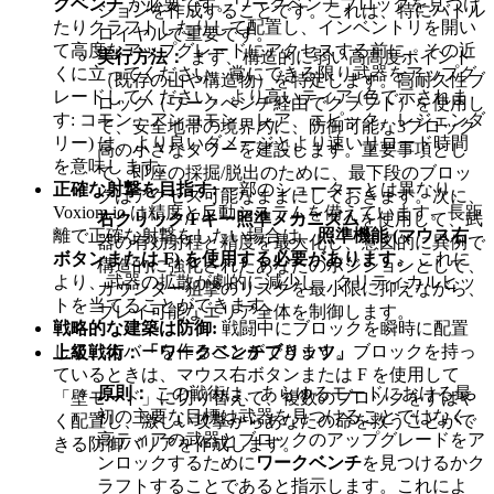
クベンチ
が必要です。ワークベンチブロックを見つけ
ションを作成することです。これは、特にバトル
たりクラフトしたりして配置し、インベントリを開い
ロイヤルで重要です。
て高度なアップグレードにアクセスする前に、その近
実行方法：
まず、構造的に弱い高高度ポイント
くに立ってください。常にできる限り武器をアップグ
（既存の山や構造物）を特定します。高耐久性ブ
レードしてください。より高いティア (色で示されま
ロック（ワークベンチ経由でクラフト）を使用し
す: コモン、アンコモン、レア、エピック、レジェンダ
て、安全地帯の境界
内
に、防御可能な3ブロック
リー) は、より良いダメージとより速いリロード時間
高の小さなタワーを建設します。重要事項とし
を意味します。
て、即座の採掘/脱出のために、最下段のブロッ
正確な射撃を目指す:
一部のシューターとは異なり、
クはアクセス可能なままにしておきます。次に、
Voxiom.io は精度と反動システムを備えています。長距
右クリック/Fキー照準メカニズム
を使用して、武
離で正確な射撃をしたい場合は、
照準機能 (マウス右
器の有効射程と精度を最大化し、意図的に異例で
ボタンまたは F) を使用する必要があります。
これに
構造的に強化されたあなたのポジションとして、
より、武器の拡散が劇的に減少し、クリティカルヒッ
カウンター狙撃のリスクを最小限に抑えながら、
トを当てることができます。
プレイ可能なエリア全体を制御します。
戦略的な建築は防御:
戦闘中にブロックを瞬時に配置
して、カバーを作ることができます。ブロックを持っ
上級戦術：「ワークベンチブリッツ」
ているときは、マウス右ボタンまたは F を使用して
原則：
この戦術は、あらゆるモードにおける最
「壁モード」に切り替えて、複数のブロックをすばや
初の主要な目標は武器を見つけることではなく、
く配置し、激しい攻撃からあなたの命を救うことがで
高ティアの武器とブロックのアップグレードをア
きる防御バリアを作成します。
ンロックするために
ワークベンチ
を見つけるかク
ラフトすることであると指示します。これによ