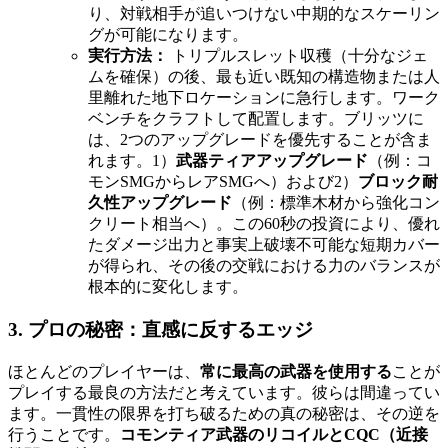
り、対戦相手が追いつけない中期的なスケーリン
グが可能になります。
実行方法：
トリプルスレット収穫（十分なジェ
ムを確保）の後、最も近い既知の構造物または人
里離れた地下ロケーションに急行します。ワーク
ベンチをクラフトして配置します。ブリッツに
は、2つのアップグレードを優先することが含ま
れます。1）
武器ティアアップグレード
（例：コ
モンSMGからレアSMGへ）および2）
ブロック耐
久性アップグレード
（例：標準木材から強化コン
クリート相当へ）。この60秒の投資により、優れ
たダメージ出力と事実上破壊不可能な短期カバー
が得られ、その後の交戦における力のバランスが
根本的に変化します。
3. プロの秘密：直感に反するエッジ
ほとんどのプレイヤーは、
常に最高の武器を使用する
ことが
プレイする最良の方法だと考えています。彼らは間違ってい
ます。一貫性の限界を打ち破るための真の秘密は、その逆を
行うことです。
コモンティア武器のリコイルとCQC（近接