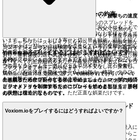
く、純粋で即座の楽しさだけです。
らざるを得なくなります。
2. 正直な楽しみ：ゼロプレッシャーの約束
しかし、ブロック破壊と接近戦の混乱の中で、
腰撃ちの速度
と動き
が勝利します。コモンSMGの腰撃ちのスプレッドを
真のホスピタリティとは、ゲストを完全に安心させることで
マスターすることに時間を費やすことで、CQCで比類のな
あり、私たちはすべてのプレイヤーを大切なお客様と考えて
い優位性を得ることができます。最大スプリント速度を維持
います。私たちは、おびき寄せと切り替え戦術、混乱を招く
し、ジャンプし、ストレイフしながら、致死的な制御可能な
Voxiom.ioは、Minecraft、Fortnite、そして古典的なFPSゲーム
サブスクリプション、積極的な収益化という、業界の悪質な
バーストパターンを維持できます。これにより、より優れて
Voxiom.ioをプレイするにはどうすればよいです
の要素を組み合わせた3Dリアルタイムマルチプレイヤー一
慣行を拒否します。私たちは、ゲームの喜びはアクセス可能
おり、発射速度の遅い武器を使用している対戦相手を出し抜
人称ボクセルシューターゲームです。 破壊可能なマップ、4
でわかりやすいものであるべきだと信じています。私たちの
か？
き、すべての近距離戦をあなたが確実に勝利するスピードコ
つの異なるゲームモード（バトルロワイヤル、宝石争奪戦、
プラットフォームは、隠れたコストの不安なしに、探索し、
ンテストに変えることができます。
サバイバル、フリーフォーオール）に加え、建築、クラフ
競争し、創造できる聖域です。
Voxiom.io
のすべてのレベル
Voxiom.ioはHTML5技術に基づいて開発されており、すべて
ト、射撃のメカニズムがあります。
と戦略に、完全に安心して深く没頭してください。私たちの
生き残るためにプレイするのはやめましょう。マップの経済
の最新ブラウザで動作します。 CrazyGames.comで無料でプ
プラットフォームは無料で、これからもずっと無料です。何
とジオメトリを制御するためにプレイを始めましょう。勝利
レイでき、クライアントをダウンロードする必要はありませ
も条件はなく、驚きもなく、ただ正直な娯楽だけです。
の状態は構造的なものです。
ん。
3. 自信を持ってプレイ：公正で安全なフィールド
Voxiom.ioをプレイするにはどうすればよいですか？
へのコミットメント
勝利は、それが獲得されたときだけ甘美であり、真の没入に
は完全な安心感が必要であることを知っています。だからこ