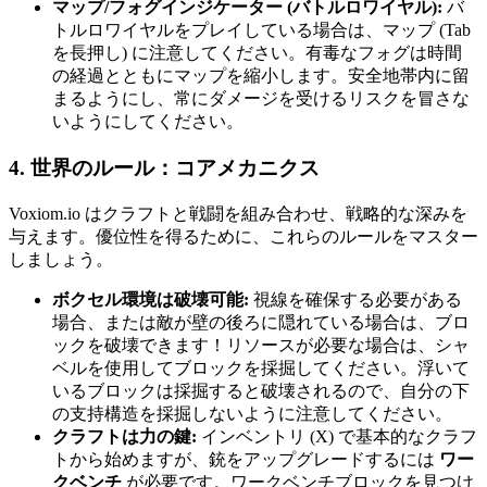
マップ/フォグインジケーター (バトルロワイヤル):
バ
トルロワイヤルをプレイしている場合は、マップ (Tab
を長押し) に注意してください。有毒なフォグは時間
の経過とともにマップを縮小します。安全地帯内に留
まるようにし、常にダメージを受けるリスクを冒さな
いようにしてください。
4. 世界のルール：コアメカニクス
Voxiom.io はクラフトと戦闘を組み合わせ、戦略的な深みを
与えます。優位性を得るために、これらのルールをマスター
しましょう。
ボクセル環境は破壊可能:
視線を確保する必要がある
場合、または敵が壁の後ろに隠れている場合は、ブロ
ックを破壊できます！リソースが必要な場合は、シャ
ベルを使用してブロックを採掘してください。浮いて
いるブロックは採掘すると破壊されるので、自分の下
の支持構造を採掘しないように注意してください。
クラフトは力の鍵:
インベントリ (X) で基本的なクラフ
トから始めますが、銃をアップグレードするには
ワー
クベンチ
が必要です。ワークベンチブロックを見つけ