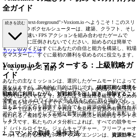
全ガイド
class="mb-4 text-foreground">Voxiom.io へようこそ！このスリ
続きを読む
リングな 3D ボクセルシューターは、建築、クラフト、そし
てペースの速い FPS アクションを組み合わせたゲームで
す。複雑さに圧倒されないでください。始めるのは簡単で
す。このガイドはすぐにあなたの自信と能力を構築し、戦場
コツとテクニック
をマスターし、すぐに最初の勝利を収めるのに役立ちます。
Voxiom.ioをマスターする：上級戦略ガ
1. ミッション：目的
イド
あなたの主なミッションは、選択したゲームモードによって
異なりますが、基本的な目的は同じです。
破壊可能な環境を
基本的な「Fキーで照準」といったヒントを求めてここにい
戦略的に利用しながら、対戦相手を出し抜き、排除すること
るのではないでしょう。あなたは、優位性を確立するための
です。
バトルロワイヤルで生き残るために戦う場合でも、
青写真を知りたいはずです。$\text{Voxiom.io}$は単なるシュ
最も多くの宝石を捕獲する場合でも、資源の収集、優れたギ
ーターではありません。それは、先見性と資源の有効活用が
アのクラフト、そして正確な射撃に集中して試合を支配しま
報われる、複雑なボクセルベースの経済と戦術的なサンドボ
しょう。
ックスです。私たちのメタ分析によれば、すべての競争モー
ド（バトルロイヤル、ジェムキャプチャー、フリーフォーオ
2. コマンドの取得：操作方法
ール）における主要なスコアリングエンジンは、
資源効率と