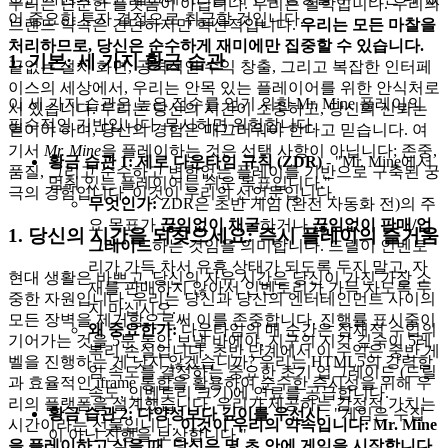
우리는 단순한 플랫폼이 아닙니다. 우리는 철학입니다. 우리의
어 중요한 투자 결정으로 취급할 것입니다.
브랜드 약속은 간단하지만 혁신적입니다.
우리는 모든 마찰을
처리하므로, 당신은 순수하게 재미에만 집중할 수 있습니다.
1. 기본: 세 가지 황금 습관
끝없는 설치 화면, 공격적인 수익 창출, 그리고 복잡한 인터페
이스의 세상에서, 우리는 안목 있는 플레이어를 위한 안식처로
이 세 가지 습관은 높은 점수를 얻기 위한 Mr. Mine 플레이의
서 있습니다. 우리는 당신의 시간이 소중하고, 당신의 신뢰는
필수적인 기반입니다. 무시하면 위험합니다.
얻어야 하며, 당신의 경험은 매끄러워야 한다고 믿습니다. 여
기서
Mr. Mine
을 플레이하는 것은 선택 사항이 아닙니다; 존중,
황금 습관 1: 제로 다운타임 규칙 (ZDR)
- "Mr. Mine에서
품질, 그리고 순수하고 변함없는 플레이를 기반으로 구축된 궁
멈춰 있는 플레이어는 쉬운 목표입니다."
극의 경험입니다. 이것이 우리의 선언문입니다.
무엇인가:
ZDR은 초반 게임 (완전 자동화 전)의 주
요 목표가
끊임없이 채굴
하거나
끊임없이 판매/업
1. 당신의 시간을 되찾으세요: 즉시 플레이의 즐거움
그레이드
하는 것임을 의미합니다. 드릴이 인벤토
리가 가득 차서 유휴 상태가 되도록 두지 말고, 자
현대 생활은 바쁘고, 당신의 자유 시간은 당신이 가진 가장 소
재를 판매하지 않아서 인벤토리가 가득 차도록 두
중한 자원입니다. 우리는 당신과 당신의 엔터테인먼트 사이의
지 마십시오.
모든 장벽을 제거함으로써 이를 존중합니다. 진행률 표시줄이
왜 중요한가:
다운타임의 매 순간은 잠재적 수입의
기어가는 것을 5분 동안 보낼 바에야, 지구의 지각 깊숙이 5레
복리 손실입니다. 초반 단계에서 이 수익은 중반 게
벨을 진행하는 게 낫지 않겠습니까? 우리는 HTML5의 강력함
임 속도를 결정하는 중요한 초기 업그레이드 (드릴
과 효율적인 iframe 통합을 활용하여 순수한 즉시성을 위해 우
속도, 인벤토리 크기)에 연료를 공급합니다.
리의 플랫폼을 설계했습니다. 우리가 제공하는 감정적 가치는
황금 습관 2: 다양성보다 깊이를 우선시
- "게임은 수집
시간이라는 선물입니다.
이것이 우리의 약속입니다: Mr. Mine
이 아닌 진행을 보상합니다."
을 플레이하고 싶을 때, 당신은 몇 초 안에 게임을 시작합니다.