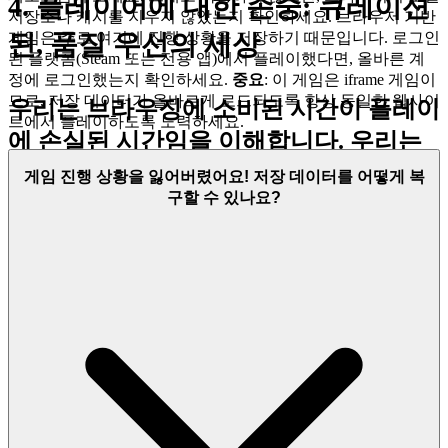
4. 플레이어에 대한 존중: 큐레이션
저장소나 캐시를 지우지 않았는지 확인하세요. 브라우저 기반
게임은 주로 여기에 진행 상황을 저장하기 때문입니다. 로그인
된, 품질 우선의 세상
된 플랫폼(Steam 또는 전용 앱)에서 플레이했다면, 올바른 계
정에 로그인했는지 확인하세요.
중요
: 이 게임은 iframe 게임이
므로, 저장 데이터가 올바르게 로드되도록 항상 동일한 웹사이
우리는 브라우징에 소비된 시간이 플레이
트에서 플레이하도록 노력하세요.
에 손실된 시간임을 이해합니다. 우리는
수천 개의 평범한 게임으로 우리의 플랫
게임 진행 상황을 잃어버렸어요! 저장 데이터를 어떻게 복
구할 수 있나요?
폼을 채우지 않습니다. 우리는 품질, 참여,
그리고 지속적인 재미에 대한 우리의 엄
격한 기준을 충족하는 소수의 게임을 큐
레이션합니다. 이 큐레이션에 대한 헌신
은 우리가 당신의 시간과 당신의 지능을
존중하는 방식입니다. 우리의 인터페이스
는 깨끗하고, 빠르며, 방해가 되지 않도록
설계되어 당신의 방해 없이 게임이 빛을