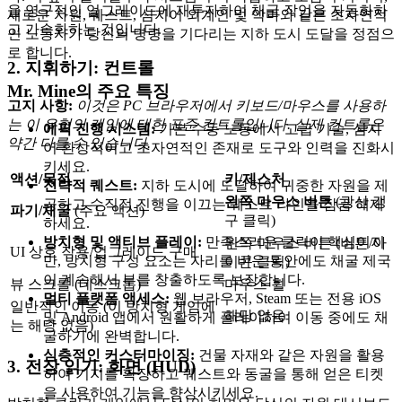
을 영구적인 업그레이드에 재투자하여 채굴 작업을 자동화하
새로운 자원, 퀘스트, 심지어 외계인 및 악마와 같은 초자연적
고 가속화하는 것입니다.
인 노동자가 당신의 명령을 기다리는 지하 도시 도달을 정점으
로 합니다.
2. 지휘하기: 컨트롤
Mr. Mine의 주요 특징
고지 사항:
이것은 PC 브라우저에서 키보드/마우스를 사용하
는 이 유형의 게임에 대한 표준 컨트롤입니다. 실제 컨트롤은
에픽 진행 시스템:
기본 수동 노동에서 고급 기술, 심지
약간 다를 수 있습니다.
어 환상적이고 초자연적인 존재로 도구와 인력을 진화시
키세요.
액션/목적
키/제스처
전략적 퀘스트:
지하 도시에 도달하여 귀중한 자원을 제
왼쪽 마우스 버튼
(광산 갱
공하고 수직적 진행을 이끄는 퀘스트 라인을 잠금 해제
파기/채굴
(주요 액션)
구 클릭)
하세요.
방치형 및 액티브 플레이:
만족스러운 클릭이 핵심이지
왼쪽 마우스 버튼 (버튼/아
UI 상호 작용/업그레이드 구매
만, 방치형 구성 요소는 자리를 비운 동안에도 채굴 제국
이콘 클릭)
이 계속해서 부를 창출하도록 보장합니다.
뷰 스크롤 (데스크톱)
마우스 휠
멀티 플랫폼 액세스:
웹 브라우저, Steam 또는 전용 iOS
일반적인 이동 (이 방치형 게임에
해당 없음
및 Android 앱에서 원활하게 플레이하여 이동 중에도 채
는 해당 없음)
굴하기에 완벽합니다.
심층적인 커스터마이징:
건물 자재와 같은 자원을 활용
3. 전장 읽기: 화면 (HUD)
하여 기지를 확장하고 퀘스트와 동굴을 통해 얻은 티켓
을 사용하여 기능을 향상시키세요.