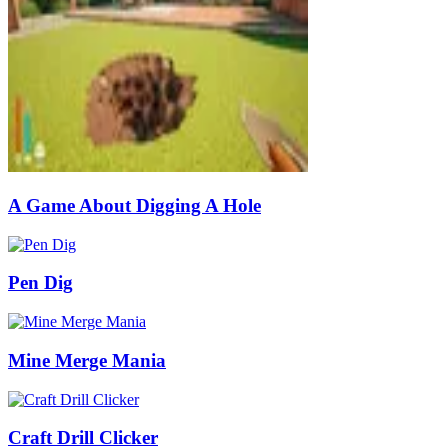
A Game About Digging A Hole
Pen Dig
Mine Merge Mania
Craft Drill Clicker