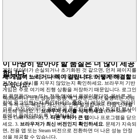
발하도록 합니다.
여기에서는 수천 개의
복제 게임을 찾을 수 없습니다. 우리는
Mr. Mine이 당신의 시간을 할애할 가치
가 있는 특별한 게임이라고 믿기 때문에
이 게임을 선보입니다. 이것이 우리의 큐
레이션 약속입니다: 잡음은 줄이고, 당신
이 마땅히 받아야 할 품질은 더 많이 제공
게임 데이터가 손실되거나 초기화된 것 같으면, 먼저 페이지를
합니다.
제 게임이 느리거나 렉이 걸립니다. 어떻게 해결할
새로고침해 보세요. 그래도 작동하지 않으면, 브라우저의 로컬
저장소나 캐시를 지우지 않았는지 확인하세요. 브라우저 기반
수 있나요?
게임은 주로 여기에 진행 상황을 저장하기 때문입니다. 로그인
된 플랫폼(Steam 또는 전용 앱)에서 플레이했다면, 올바른 계
렉(Lag)이나 느린 성능은 종종 백그라운드에서 실행되는 자원
정에 로그인했는지 확인하세요.
중요
: 이 게임은 iframe 게임이
의 누적 또는 복잡한 계산으로 인해 발생합니다. 다음 단계를
므로, 저장 데이터가 올바르게 로드되도록 항상 동일한 웹사이
시도해 보세요. 1.
브라우저 캐시를 삭제하세요
(Ctrl+Shift+R
트에서 플레이하도록 노력하세요.
또는 Cmd+Shift+R). 2.
다른 부하가 큰 탭
이나 프로그램을 닫으
세요. 3.
브라우저가 최신 버전인지 확인하세요
. 문제가 지속되
면, 전용 앱 또는 Steam 버전으로 전환하면 더 나은 성능 안정
성을 제공할 수 있습니다.