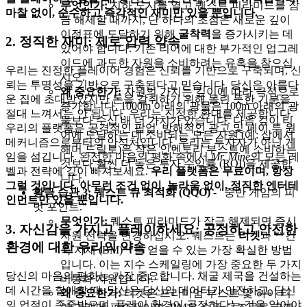
무엇인가:
지하 도시를 열고 퀘스트 피라미드를 잠
마찰 없이, 순수하고 즉각적인 재미만 있을 뿐입니다.
금 해제할 때까지, 단 하나의 초점은 새로운 깊이
이정표에 도달하기 위해
굴착력
을 증가시키는 데
2. 정직한 재미: 제로 압력 약속
있어야 합니다. 기존 티어에 대한 부가적인 업그레
이드에 과도한 자원을 소비하려는 유혹을 참으십
우리는 진정한 플레이어 경험은 신뢰를 기반으로 구축되며, 신
시오.
뢰는 투명성을 기반으로 구축된다고 믿습니다. 당신은 아름다
왜 중요한가:
자원의 가치는 깊이에 따라 극적으로
운 집에 초대받았지만 돈을 갈취하기 위해 몰린 듯한 기분을
증가합니다. 1000m 아래의 광물은 100m 아래의 광
절대 느껴서는 안 됩니다. 우리는 진정한 환대를 제공합니다.
물보다 수십 배 더 가치가 있습니다. 다음 깊이 티
우리의 플랫폼은 공격적인 팝업, 방해적인 광고 및 페이 투 윈
어에 도달하는 데 소비되는 모든 자원 (예: 삽에서
메커니즘으로부터의 안식처입니다. 우리는 투자자가 아닌 게
해머 드릴로)은 작은 인벤토리 부스트에 소비하는
임을 섬깁니다. 완전한 마음의 평화 속에서
Mr. Mine
의 모든 레
것보다 훨씬 더 높은 투자 수익률 (ROI)을 제공합
벨과 전략에 깊이 빠져보세요.
우리 플랫폼은 무료이며, 항상
니다.
그럴 것입니다. 아무런 조건 없이, 놀라움 없이, 정직한 엔터테
황금 습관 3: 퀘스트 큐 최적화 (QQO)
- "중반 게임의 피
인먼트만 있을 뿐입니다.
벗 포인트."
무엇인가:
퀘스트 피라미드가 잠금 해제되면 즉시
3. 자신감을 가지고 플레이하세요: 공정하고 안전한
자원 전략을 변경하십시오. 퀘스트는
티켓
과 **건
환경에 대한 우리의 약속
축 자재 (BM)**를 얻을 수 있는 가장 확실한 방법
입니다. 이는 지수 스케일링에 가장 중요한 두 가지
당신의 마음의 평화는 가장 중요합니다. 채굴 제국을 건설하는
비통화 자원입니다.
데 시간을 할애할 때, 당신은 당신의 데이터가 안전하고, 당신
왜 중요한가:
티켓은 프리미엄 부스트 및 하이 티
의 업적이 존중받으며, 플레이 환경이 공정하다는 것을 알아야