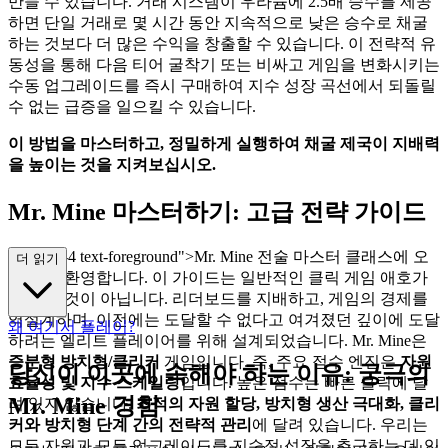
만들 수 있습니다. 거래 시스템이 우라늄에 2.5배 승수를 제공
하면 단일 거래로 몇 시간 동안 지속적으로 낮은 승수로 채굴
하는 것보다 더 많은 수익을 창출할 수 있습니다. 이 전략적 유
동성을 통해 다음 티어 굴착기 또는 비싸고 게임을 변화시키는
수동 업그레이드를 즉시 구매하여 지수 성장 곡선에서 되돌릴
수 없는 급증을 일으킬 수 있습니다.
이 방법을 마스터하고, 정밀하게 실행하여 채굴 제국이 지배력
을 높이는 것을 지켜보십시오.
Mr. Mine 마스터하기: 고급 전략 가이드
ass="mb-4 text-foreground">Mr. Mine 전술 마스터 클래스에 오
더 읽기
신 것을 환영합니다. 이 가이드는 일반적인 클릭 게임 애호가
를 위한 것이 아닙니다. 리더보드를 지배하고, 게임의 경제를
역설계하며, 이전에는 도달할 수 없다고 여겨졌던 깊이에 도달
왜 여기서 플레이?
하려는 엘리트 플레이어를 위해 설계되었습니다. Mr. Mine은
증분형 방치형/클리커
게임입니다. 즉, 주요 점수 엔진은
자원
당신이 이곳에 속해야 하는 이유: 궁극의
효율성 및 지수 스케일링
입니다. 높은 점수는 빠른 클릭에 달
Mr. Mine 경험
려 있지 않습니다.
최적의 자원 할당, 방치형 생산 극대화, 클리
커와 방치형 단계 간의 전략적 관리
에 달려 있습니다. 우리는
모든 자원과 모든 업그레이드를 지수적 성장을 추구하는 데 있