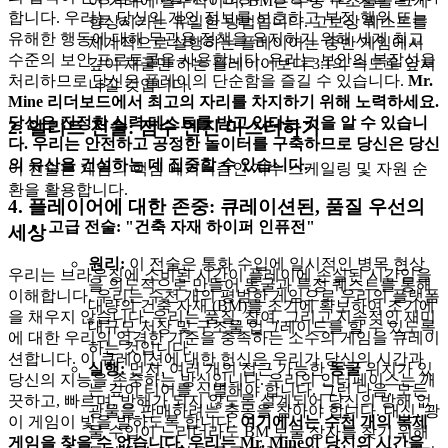
어 거래에 필수적이며, BM은 수동 구조물을 크게
합니다. 우리는 당신의 개인 정보를 보호하고 부정 행위 또는
향상시키는 유일한 방법입니다. 고보상 퀘스트를
유해한 행동에 대해 무관용 정책을 유지하기 위해 세계 최고
체계적으로 실행하는 플레이어는 중반 게임에서
수준의 보안 프로토콜을 사용합니다. 우리는 보안의 복잡성을
깊이 채굴만 하는 플레이어보다 3:1의 속도로 앞서
처리하므로 당신은 플레이의 단순함을 즐길 수 있습니다.
Mr.
나갈 것입니다.
Mine 리더보드에서 최고의 자리를 차지하기 위해 노력하세요.
당신은 진정한 실력 테스트를 받고 있다는 것을 알 수 있습니
2. 엘리트 전술: 점수 엔진 마스터하기
다. 우리는 안전하고 공정한 놀이터를 구축하므로 당신은 당신
의 유산을 건설하는 데 집중할 수 있습니다.
이 전술은 게임의 핵심 메커니즘인 지수 스케일링 및 자원 순
환을 활용합니다.
4. 플레이어에 대한 존중: 큐레이션된, 품질 우선의
고급 전술: "건축 자재 하이퍼 인퓨전"
세상
원리:
이 전술은 통화 수입에 일시적인 병목 현상
우리는 브라우징에 소비된 시간이 플레이에 손실된 시간임을
을 의도적으로 만들어 동굴과 특정 퀘스트를 통해
이해합니다. 우리는 수천 개의 평범한 게임으로 우리의 플랫폼
대량의 건축 자재 (BM)를 조기에 확보하여 조기에
을 채우지 않습니다. 우리는 품질, 참여, 그리고 지속적인 재미
대규모 저장 및 구조물 업그레이드를 할 수 있도록
에 대한 우리의 엄격한 기준을 충족하는 소수의 게임을 큐레이
하는 것입니다.
션합니다. 이 큐레이션에 대한 헌신은 우리가 당신의 시간과
실행:
먼저, 여러 개의 접근 가능한
동굴
위치가 있
당신의 지능을 존중하는 방식입니다. 우리의 인터페이스는 깨
는 깊이 티어를 식별해야 합니다. 그런 다음, 모든
끗하고, 빠르며, 방해가 되지 않도록 설계되어 당신의 방해 없
광물을 판매하려는 충동을 참아야 합니다. 대신, 광
이 게임이 빛을 발하도록 합니다.
여기에서는 수천 개의 복제
물 수입이 느리더라도 BM 보물 상자를 찾기 위해
게임을 찾을 수 없습니다. 우리는 Mr. Mine이 당신의 시간을