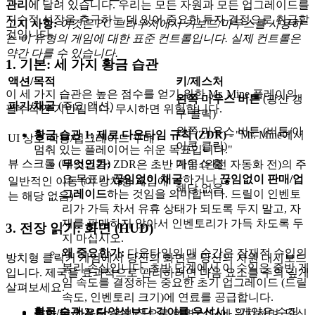
관리
에 달려 있습니다. 우리는 모든 자원과 모든 업그레이드를
지수적 성장을 추구하는 데 있어 중요한 투자 결정으로 취급할
고지 사항:
이것은 PC 브라우저에서 키보드/마우스를 사용하
것입니다.
는 이 유형의 게임에 대한 표준 컨트롤입니다. 실제 컨트롤은
약간 다를 수 있습니다.
1. 기본: 세 가지 황금 습관
액션/목적
키/제스처
이 세 가지 습관은 높은 점수를 얻기 위한 Mr. Mine 플레이의
왼쪽 마우스 버튼
(광산 갱
파기/채굴
(주요 액션)
필수적인 기반입니다. 무시하면 위험합니다.
구 클릭)
왼쪽 마우스 버튼 (버튼/아
황금 습관 1: 제로 다운타임 규칙 (ZDR)
- "Mr. Mine에서
UI 상호 작용/업그레이드 구매
이콘 클릭)
멈춰 있는 플레이어는 쉬운 목표입니다."
뷰 스크롤 (데스크톱)
마우스 휠
무엇인가:
ZDR은 초반 게임 (완전 자동화 전)의 주
요 목표가
끊임없이 채굴
하거나
끊임없이 판매/업
일반적인 이동 (이 방치형 게임에
해당 없음
그레이드
하는 것임을 의미합니다. 드릴이 인벤토
는 해당 없음)
리가 가득 차서 유휴 상태가 되도록 두지 말고, 자
재를 판매하지 않아서 인벤토리가 가득 차도록 두
3. 전장 읽기: 화면 (HUD)
지 마십시오.
왜 중요한가:
다운타임의 매 순간은 잠재적 수입의
방치형 클릭커 게임에서 당신의 화면은 당신의 자원 대시보드
복리 손실입니다. 초반 단계에서 이 수익은 중반 게
입니다. 제국을 효과적으로 관리하려면 다음 요소를 주의 깊게
임 속도를 결정하는 중요한 초기 업그레이드 (드릴
살펴보세요.
속도, 인벤토리 크기)에 연료를 공급합니다.
황금 습관 2: 다양성보다 깊이를 우선시
- "게임은 수집
통화/돈 카운터:
일반적으로 화면 상단에 위치하며, 당신