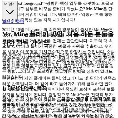
="mb-4 text-foreground">평범한 책상 업무를 짜릿하고 보물로
더 읽기
가득한 지구 심부로 바꾸실 준비가 되셨나요?
Mr. Mine
은 단
순한 클리커 게임이 아닙니다. 탭할 때마다 엄청난 부를 향해
다가가는 중독성 있는 지하 사가입니다!
플레이 방법
2022년 10월 Playsaurus의 숙련된 광부들이 출시한
Mr. Mine
은
Mr. Mine 플레이 방법: 처음 하는 분들을
급성장하는 발굴 제국을 완벽하게 지휘하는 매혹적인 방치형
채굴 아케이드 게임입니다. 전제는 간단합니다. 지구의 핵 속
위한 완벽 가이드
으로 깊이 파고 들어가 귀중한 광물과 자원을 추출하고, 수익
을 사용하여 운영을 기하급수적으로 확장하는 것입니다. 소박
Mr. Mine에 오신 것을 환영합니다! 이것은 중독성 있는 방치형
한 삽으로 시작하여 빠르게 거대하고 기술적이며, 결국 초자연
클릭커 게임이지만, 복잡한 시스템에 압도당하지 마세요. 여러
적인 채굴 기업으로 발전합니다. 이것은 수백 마일 지하에서
분의 채굴 제국을 시작하는 방법, 클릭 한 번으로 자신감을 쌓
펼쳐지는 궁극적인 자수성가 이야기입니다.
는 방법, 그리고 곧 프로처럼 채굴하는 방법을 정확히 알려드
리겠습니다.
순간순간의 게임 플레이는 클릭, 업그레이드 및 위임의 만족스
러운 반복입니다. 더 깊이 파고 들어가기 위해 클릭하면 판매
1. 당신의 임무: 목표
할 자원을 발굴하고 무작위이지만 중요한 보상이 포함된 보물
상자를 발견하게 됩니다. 결정적으로
Mr. Mine
은 전략적 투자
당신의 가장 기본적인 목표는
드릴/광산 갱구를 반복적으로 클
를 보상하는 점진적인 진행 시스템을 도입합니다. 광석 판매로
릭하여 더 깊이 파고 들어가
첫 번째 기본 자원을 채취하는 것
얻은 통화는 도구를 업그레이드하는 데 다시 투입됩니다. 즉,
입니다. 핵심 목표는 지속적으로 광산을 깊게 파서 새롭고 더
손 삽에서 해머 드릴, 드릴, 궁극적으로 핵 굴착기로 이동합니
가치 있는 광물을 발견하고, 이를 판매하여 이익을 얻고, 그 돈
다. 더 깊이 들어갈수록 시스템이 더 복잡하고 보람이 커지며,