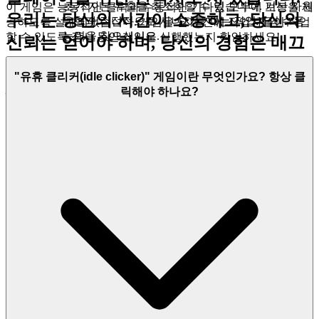
초기 자본 유출을 최소화할 수 있습니다. 기본 자원
이 게임은 능동적인 클릭과 수동적인 기다림 모두에 보상을 제
우리는 당신의 시간이 소중하고, 당신의
유형과 직접적으로 시너지를 내는 작업자의 수동
공하도록 설계되었습니다. 게임을 닫기 전에 작업자들이 작업
능력을 찾으십시오.
할 수 있도록 잠시 동안 게임을 실행했는지 확인하세요!
신뢰는 얻어야 하며, 당신의 경험은 매끄
러워야 한다고 믿습니다. 여기서
Mr.
3. 프로의 비밀: 직관에 반하는 유리함
"유휴 클리커(idle clicker)" 게임이란 무엇인가요? 항상 클
Mine
을 플레이하는 것은 선택 사항이 아
릭해야 하나요?
대부분의 플레이어는
표면에 도달하자마자 모든 광물을 즉시
닙니다; 존중, 품질, 그리고 순수하고 변
판매하는 것
이 통화를 생성하는 가장 좋은 방법이라고 생각합
니다. 그들은 틀렸습니다.
함없는 플레이를 기반으로 구축된 궁극의
수십억 점수 장벽을 돌파하는 진정한 비결은 그 반대로 하는
경험입니다. 이것이 우리의 선언문입니
것입니다.
가장 가치 있는 자원을 거래 시스템의 최고 승수를
다.
잠금 해제할 때까지 비축하는 것입니다.
이것이 효과가 있는 이유는 다음과 같습니다. 거래 시스템은
1. 당신의 시간을 되찾으세요: 즉시
특정 광물 유형에 대해 막대한 백분율 보너스 (최대 2배 또는 3
배)를 제공할 수 있는 역동적인 시장 가격을 도입합니다. 모든
플레이의 즐거움
광물을 즉시 판매하는 경우 1배 승수를 고정하는 것입니다.
최
고 가치의 광물 2~3개 (예: 우라늄, 백금)를 수백만 개나 비축하
면
순간적인 시장 급등을 활용할 수 있는 대규모 인벤토리를
현대 생활은 바쁘고, 당신의 자유 시간은
만들 수 있습니다. 거래 시스템이 우라늄에 2.5배 승수를 제공
하면 단일 거래로 몇 시간 동안 지속적으로 낮은 승수로 채굴