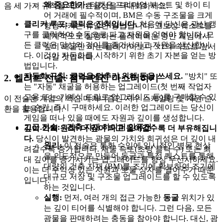
왜 중요한가:
티켓은 프리미엄 부스트 및 하이 티
음 세 가지 규칙을 익혀 효율성을 극대화하세요.
어 거래에 필수적이며, BM은 수동 구조물을 크게
클리커 루프:
클릭은 진척입니다.
처음에 당신은 광산 갱
향상시키는 유일한 방법입니다. 고보상 퀘스트를
구를 클릭하여 수동으로 파고 자원을 얻어야 합니다. 모
체계적으로 실행하는 플레이어는 중반 게임에서
든 클릭은 당신의 깊이를 증가시키고 자원을 생산합니
깊이 채굴만 하는 플레이어보다 3:1의 속도로 앞서
다. 이것이 자동화를 시작하기 위한 초기 자본을 얻는 방
나갈 것입니다.
법입니다.
자동화 규칙:
클릭을 멈추기 위해 돈을 쓰세요.
"방치" 또
2. 엘리트 전술: 점수 엔진 마스터하기
는 "자동" 채굴을 허용하는 업그레이드(첫 번째 작업자
고용 또는 기계식 드릴로 업그레이드 등)를 구매할 수 있
이 전술은 게임의 핵심 메커니즘인 지수 스케일링 및 자원 순
는 순간, 즉시 구매하세요. 이러한 업그레이드는 당신이
환을 활용합니다.
게임을 떠나 있을 때에도 자원과 깊이를 생성합니다.
고급 전술: "건축 자재 하이퍼 인퓨전"
깊이-가치 원칙:
더 깊이 파고 들어갈수록 더 부유해집니
다.
당신이 발견하는 광물의 가치와 희귀성은 더 깊이 내
원리:
이 전술은 통화 수입에 일시적인 병목 현상
려갈수록 증가합니다. 채굴 속도(초당 클릭 수) 또는 최
을 의도적으로 만들어 동굴과 특정 퀘스트를 통해
대 깊이를 증가시키는 업그레이드를 항상 우선시하세요.
대량의 건축 자재 (BM)를 조기에 확보하여 조기에
이는 더 수익성 있는 자원과 보물 상자를 열어주기 때문
대규모 저장 및 구조물 업그레이드를 할 수 있도록
입니다.
하는 것입니다.
실행:
먼저, 여러 개의 접근 가능한
동굴
위치가 있
는 깊이 티어를 식별해야 합니다. 그런 다음, 모든
광물을 판매하려는 충동을 참아야 합니다. 대신, 광