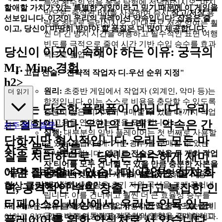
특정 횟수의 런을 동굴 탐험에 전념하십시오. 마지
할애할 가치가 있는 특별한 게임이라고 믿기 때문에 이 게임을
막으로, 축적된 BM을 사용하여 즉시
창고/저장
용
선보입니다. 이것이 우리의 큐레이션 약속입니다: 잡음은 줄
량을 최대로 늘리십시오. 이 대규모 저장 잉여는 훨
이고, 당신이 마땅히 받아야 할 품질은 더 많이 제공합니다.
씬 더 긴 방치 시간을 허용하고 필수적인 표면 여행
빈도를 극적으로 줄여 시간 기반 수입 승수를 효과
당신이 이곳에 속해야 하는 이유: 궁극의
적으로 높입니다.
Mr. Mine 경험
고급 전술: "전략적 작업자 디-우선 순위 지정"
h2>
원리:
초중반 게임에서 작업자 (외계인, 악마 등)는
더 읽기
함정입니다. 이는 스스로 비용을 충당할 수 있도록
우리는 단순한 플랫폼이 아닙니다. 우리
충분히 높은 티어에서 구매할 수 있을 때까지 작업
자 고용을 연기하는 것을 포함합니다.
는 철학입니다. 우리의 브랜드 약속은 간
자주 묻는 질문
실행:
대부분의 일반 플레이어는 첫 번째로 사용할
단하지만 혁신적입니다.
우리는 모든 마
수 있는 작업자 (예: 기본 광부)를 구매할 수 있는
자주 묻는 질문
즉시 고용합니다.
엘리트 전술은 처음 두 개의 작업
찰을 처리하므로, 당신은 순수하게 재미
자 티어를 모두 건너뛸 수 있을 만큼 충분한 자본을
에만 집중할 수 있습니다.
끝없는 설치 화
"유휴 클리커(idle clicker)" 게임이란 무엇인가요?
비축하는 것입니다.
저티어 작업자의 유지 비용과
항상 클릭해야 하나요?
부가적인 산출량은 초기 자원 곡선을 크게 끌어내
면, 공격적인 수익 창출, 그리고 복잡한 인
립니다. 이를 건너뛰고 훨씬 더 큰 효율성 승수를
터페이스의 세상에서, 우리는 안목 있는
가진 더 높은 티어 작업자 (예: 드릴 상사 또는 정비
Mr. Mine은 유휴 클리커 게임으로, 사용자가 적극적으로 플레
공)로 바로 이동하면 자동화의 영향을 극대화하고
이하고 있지 않을 때에도 자원을 계속 생성한다는 의미입니다.
플레이어를 위한 안식처로 서 있습니다.