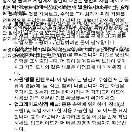
방치형 클릭커 게임에서 당신의 화면은 당신의 자원 대시보드
입니다. 제국을 효과적으로 관리하려면 다음 요소를 주의 깊게
점진적인 게임의 만족스러운 피드백 루프에서 번성하고, 숫자
살펴보세요.
가 올라가는 것을 지켜보고, 수익을 극대화하기 위해 자원을
전략적으로 관리하는 플레이어라면
Mr. Mine
이 당신을 위해
통화/돈 카운터:
일반적으로 화면 상단에 위치하며, 당신
맞춤 제작되었습니다. 방치형 게임의 휴식과 클리커의 액티브
이 가진 총 금액을 보여줍니다. 이것은 당신의 운영의 생
한 참여가 깊이 보람 있는 진행 판타지와 결합되어 있는 것을
명선입니다. 모든 필수 업그레이드를 구매하고, 새로운
즐기는 사람들에게 완벽합니다.
작업자를 고용하고, 진행하려면 돈이 필요합니다.
깊이 표시기:
일반적으로 광산 갱구 옆에 위치하며, 현재
곡괭이를 들고 파기 시작하세요. 지구의 핵이 당신에게 비밀을
깊이(미터 또는 피트 단위)를 추적합니다. 이것은 당신의
넘겨줄 날을 기다리고 있습니다!
진행률 표시줄입니다. 더 깊이 들어갈수록 보상이 좋아
지고 지하 도시와 같은 새로운 이정표에 더 가까워집니
다.
자원/광물 인벤토리:
이 영역에는 당신이 수집한 모든 종
류의 광물(예: 돌, 석탄, 철)이 나열됩니다. 어떤 자원을
축적하고 있는지, 또는 판매하거나 제작/업그레이드에
사용할 만큼 충분한 양을 확보했는지 확인하세요.
업그레이드/상점 패널:
종종 측면에 위치하며, 장비(삽,
드릴) 및 작업자에 대한 사용 가능한 업그레이드를 표시
합니다. 통화 카운터가 증가하면 항상 이것을 먼저 확인
하세요. 업그레이드가 더 빠른 진행의 핵심이기 때문입
니다.