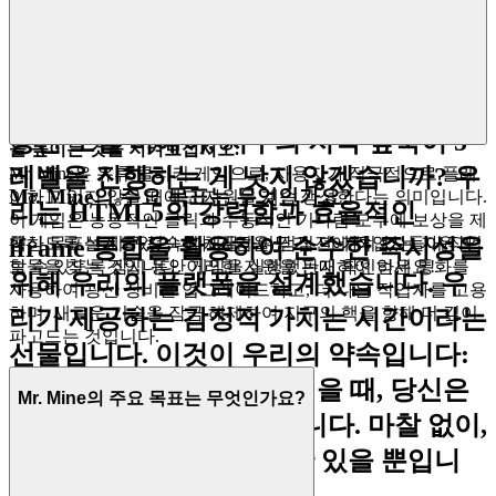
당신이 가진 가장 소중한 자원입니다. 우
하는 것보다 더 많은 수익을 창출할 수 있습니다. 이 전략적 유
리는 당신과 당신의 엔터테인먼트 사이의
동성을 통해 다음 티어 굴착기 또는 비싸고 게임을 변화시키는
수동 업그레이드를 즉시 구매하여 지수 성장 곡선에서 되돌릴
모든 장벽을 제거함으로써 이를 존중합니
수 없는 급증을 일으킬 수 있습니다.
다. 진행률 표시줄이 기어가는 것을 5분
이 방법을 마스터하고, 정밀하게 실행하여 채굴 제국이 지배력
동안 보낼 바에야, 지구의 지각 깊숙이 5
을 높이는 것을 지켜보십시오.
레벨을 진행하는 게 낫지 않겠습니까? 우
Mr. Mine은 유휴 클리커 게임으로, 사용자가 적극적으로 플레
Mr. Mine의 주요 목표는 무엇인가요?
이하고 있지 않을 때에도 자원을 계속 생성한다는 의미입니다.
리는 HTML5의 강력함과 효율적인
이 게임은 능동적인 클릭과 수동적인 기다림 모두에 보상을 제
공하도록 설계되었습니다. 게임을 닫기 전에 작업자들이 작업
핵심 목표는 지구 깊숙이 채굴하여 점점 더 가치 있는 자원과
iframe 통합을 활용하여 순수한 즉시성을
할 수 있도록 잠시 동안 게임을 실행했는지 확인하세요!
보물을 찾는 것입니다. 이러한 자원을 판매하여 얻은 통화를
위해 우리의 플랫폼을 설계했습니다. 우
사용하여 광산 장비를 업그레이드하고, 더 나은 작업자를 고용
하며, 새로운 기술을 잠금 해제하여 지구의 핵을 향해 더 깊이
리가 제공하는 감정적 가치는 시간이라는
파고드는 것입니다.
선물입니다.
이것이 우리의 약속입니다:
Mr. Mine을 플레이하고 싶을 때, 당신은
Mr. Mine의 주요 목표는 무엇인가요?
몇 초 안에 게임을 시작합니다. 마찰 없이,
순수하고 즉각적인 재미만 있을 뿐입니