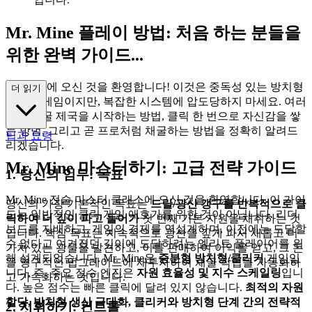
Mr. Mine 플레이 방법: 처음 하는 분들을
위한 완벽 가이드...
Mr. Mine에 오신 것을 환영합니다! 이것은 중독성 있는 방치형
더 읽기
클릭커 게임이지만, 복잡한 시스템에 압도당하지 마세요. 여러
분의 채굴 제국을 시작하는 방법, 클릭 한 번으로 자신감을 쌓
는 방법, 그리고 곧 프로처럼 채굴하는 방법을 정확히 알려드
팁과 요령
리겠습니다.
Mr. Mine 마스터하기: 고급 전략 가이드
1. 당신의 임무: 목표
Mr. Mine 전술 마스터 클래스에 오신 것을 환영합니다. 이 가이
당신의 가장 기본적인 목표는
드릴/광산 갱구를 반복적으로 클
드는 일반적인 클릭 게임 애호가를 위한 것이 아닙니다. 리더
릭하여 더 깊이 파고 들어가
첫 번째 기본 자원을 채취하는 것
보드를 지배하고, 게임의 경제를 역설계하며, 이전에는 도달할
입니다. 핵심 목표는 지속적으로 광산을 깊게 파서 새롭고 더
수 없다고 여겨졌던 깊이에 도달하려는 엘리트 플레이어를 위
가치 있는 광물을 발견하고, 이를 판매하여 이익을 얻고, 그 돈
해 설계되었습니다. Mr. Mine은
증분형 방치형/클리커
게임입
을 영구적인 업그레이드에 재투자하여 채굴 작업을 자동화하
니다. 즉, 주요 점수 엔진은
자원 효율성 및 지수 스케일링
입니
고 가속화하는 것입니다.
다. 높은 점수는 빠른 클릭에 달려 있지 않습니다.
최적의 자원
할당, 방치형 생산 극대화, 클리커와 방치형 단계 간의 전략적
2. 지휘하기: 컨트롤