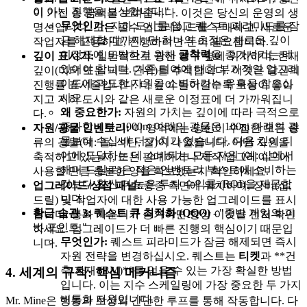
이 아닌 진행을 보상합니다."
이 가진 총 금액을 보여줍니다. 이것은 당신의 운영의 생
무엇인가:
지하 도시를 열고 퀘스트 피라미드를 잠
명선입니다. 모든 필수 업그레이드를 구매하고, 새로운
금 해제할 때까지, 단 하나의 초점은 새로운 깊이
작업자를 고용하고, 진행하려면 돈이 필요합니다.
이정표에 도달하기 위해
굴착력
을 증가시키는 데
깊이 표시기:
일반적으로 광산 갱구 옆에 위치하며, 현재
있어야 합니다. 기존 티어에 대한 부가적인 업그레
깊이(미터 또는 피트 단위)를 추적합니다. 이것은 당신의
이드에 과도한 자원을 소비하려는 유혹을 참으십
진행률 표시줄입니다. 더 깊이 들어갈수록 보상이 좋아
시오.
지고 지하 도시와 같은 새로운 이정표에 더 가까워집니
왜 중요한가:
자원의 가치는 깊이에 따라 극적으로
다.
증가합니다. 1000m 아래의 광물은 100m 아래의 광
자원/광물 인벤토리:
이 영역에는 당신이 수집한 모든 종
물보다 수십 배 더 가치가 있습니다. 다음 깊이 티
류의 광물(예: 돌, 석탄, 철)이 나열됩니다. 어떤 자원을
어에 도달하는 데 소비되는 모든 자원 (예: 삽에서
축적하고 있는지, 또는 판매하거나 제작/업그레이드에
해머 드릴로)은 작은 인벤토리 부스트에 소비하는
사용할 만큼 충분한 양을 확보했는지 확인하세요.
것보다 훨씬 더 높은 투자 수익률 (ROI)을 제공합
업그레이드/상점 패널:
종종 측면에 위치하며, 장비(삽,
니다.
드릴) 및 작업자에 대한 사용 가능한 업그레이드를 표시
황금 습관 3: 퀘스트 큐 최적화 (QQO)
- "중반 게임의 피
합니다. 통화 카운터가 증가하면 항상 이것을 먼저 확인
벗 포인트."
하세요. 업그레이드가 더 빠른 진행의 핵심이기 때문입
무엇인가:
퀘스트 피라미드가 잠금 해제되면 즉시
니다.
자원 전략을 변경하십시오. 퀘스트는
티켓
과 **건
축 자재 (BM)**를 얻을 수 있는 가장 확실한 방법
4. 세계의 규칙: 핵심 메커니즘
입니다. 이는 지수 스케일링에 가장 중요한 두 가지
비통화 자원입니다.
Mr. Mine은 행동과 보상의 간단한 루프를 통해 작동합니다. 다