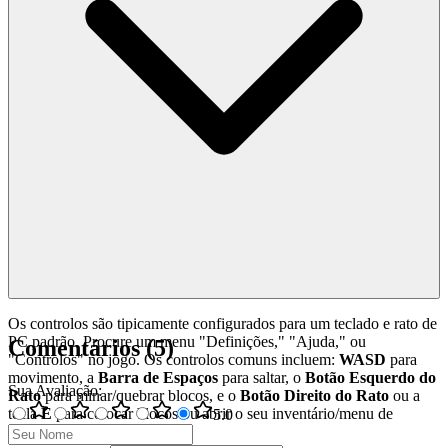
Os controlos são tipicamente configurados para um teclado e rato de
PC padrão. Procure um menu "Definições," "Ajuda," ou
Comentários
(
5
)
"Controlos" no jogo. Os controlos comuns incluem:
WASD
para
movimento, a
Barra de Espaços
para saltar, o
Botão Esquerdo do
Sua Avaliação
:
Rato
para minar/quebrar blocos, e o
Botão Direito do Rato
ou a
tecla
E
para colocar blocos ou abrir o seu inventário/menu de
5
.0
criação.