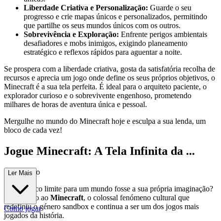
Liberdade Criativa e Personalização:
Guarde o seu
progresso e crie mapas únicos e personalizados, permitindo
que partilhe os seus mundos únicos com os outros.
Sobrevivência e Exploração:
Enfrente perigos ambientais
desafiadores e mobs inimigos, exigindo planeamento
estratégico e reflexos rápidos para aguentar a noite.
Se prospera com a liberdade criativa, gosta da satisfatória recolha de
recursos e aprecia um jogo onde define os seus próprios objetivos, o
Minecraft é a sua tela perfeita. É ideal para o arquiteto paciente, o
explorador curioso e o sobrevivente engenhoso, prometendo
milhares de horas de aventura única e pessoal.
Mergulhe no mundo do Minecraft hoje e esculpa a sua lenda, um
bloco de cada vez!
Jogue Minecraft: A Tela Infinita da ...
Imaginação
Ler Mais
E se o único limite para um mundo fosse a sua própria imaginação?
Bem-vindo ao
Minecraft
, o colossal fenómeno cultural que
redefiniu o género sandbox e continua a ser um dos jogos mais
Como jogar
jogados da história.