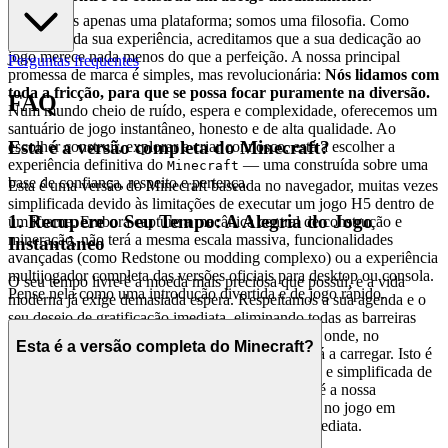
Não somos apenas uma plataforma; somos uma filosofia. Como
guardiões da sua experiência, acreditamos que a sua dedicação ao
jogo merece nada menos do que a perfeição. A nossa principal
Perguntas frequentes
promessa de marca é simples, mas revolucionária:
Nós lidamos com
toda a fricção, para que se possa focar puramente na diversão.
FAQ
Num mundo cheio de ruído, espera e complexidade, oferecemos um
santuário de jogo instantâneo, honesto e de alta qualidade. Ao
Esta é a versão completa do Minecraft?
escolher construir, explorar e criar connosco, está a escolher a
experiência definitiva do
— uma construída sobre uma
Minecraft
base de confiança, respeito e pertença.
Esta é uma versão do Minecraft baseada no navegador, muitas vezes
simplificada devido às limitações de executar um jogo H5 dentro de
1. Recupere o Seu Tempo: A Alegria do Jogo
um iframe. Embora capture a mecânica central de construção e
mineração, não terá a mesma escala massiva, funcionalidades
Instantâneo
avançadas (como Redstone ou modding complexo) ou a experiência
multijogador completa das versões oficiais para desktop ou consola.
O seu tempo livre é a moeda mais preciosa que possui, e a vida
Pense nela como uma introdução divertida e de jogo rápido.
moderna já exige demasiada espera. Respeitamos a sua agenda e o
seu desejo de gratificação imediata, eliminando todas as barreiras
entre si e a sua aventura. Concebemos um mundo onde, no
Esta é a versão completa do Minecraft?
momento em que a inspiração surge, o jogo já está a carregar. Isto é
alcançado através da nossa tecnologia proprietária e simplificada de
iframe, que não requer compromisso inicial. Esta é a nossa
promessa: quando quiser jogar
, estará no jogo em
Minecraft
segundos. Sem fricção, apenas diversão pura e imediata.