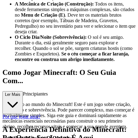
A Mecânica de Criação (Construção):
Todos os itens,
desde ferramentas simples a máquinas complexas, são criados
no
Menu de Criação (E)
. Deve ter os materiais brutos
corretos (por exemplo, Tábuas de Madeira, Gravetos,
Pedregulho) no seu inventário para ver e selecionar o item que
deseja criar.
O Ciclo Dia/Noite (Sobrevivência):
O sol é seu amigo.
Durante o dia, está geralmente seguro para explorar e
recolher. Quando o sol se põe, surgem criaturas hostis (como
Zombies e Esqueletos).
Se o céu começar a ficar laranja,
encontre ou construa um abrigo imediatamente.
Como Jogar Minecraft: O Seu Guia
Com...
pleto para Principiantes
Ler Mais
Bem-vindo ao mundo do Minecraft! Este é um jogo sobre criação,
exploração e sobrevivência. Pode parecer complexo, mas começar é
incrivelmente simples. Siga este guia e dominará rapidamente as
Por que jogar aqui?
mecânicas essenciais necessárias para construir o seu primeiro
abrigo, recolher recursos vitais e começar a sua grande aventura.
A Experiência Definitiva do Minecraft:
Por Que o Seu Lugar É Aqui