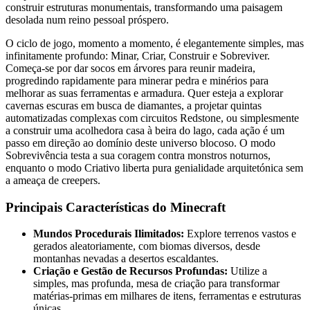
construir estruturas monumentais, transformando uma paisagem
desolada num reino pessoal próspero.
O ciclo de jogo, momento a momento, é elegantemente simples, mas
infinitamente profundo: Minar, Criar, Construir e Sobreviver.
Começa-se por dar socos em árvores para reunir madeira,
progredindo rapidamente para minerar pedra e minérios para
melhorar as suas ferramentas e armadura. Quer esteja a explorar
cavernas escuras em busca de diamantes, a projetar quintas
automatizadas complexas com circuitos Redstone, ou simplesmente
a construir uma acolhedora casa à beira do lago, cada ação é um
passo em direção ao domínio deste universo blocoso. O modo
Sobrevivência testa a sua coragem contra monstros noturnos,
enquanto o modo Criativo liberta pura genialidade arquitetónica sem
a ameaça de creepers.
Principais Características do Minecraft
Mundos Procedurais Ilimitados:
Explore terrenos vastos e
gerados aleatoriamente, com biomas diversos, desde
montanhas nevadas a desertos escaldantes.
Criação e Gestão de Recursos Profundas:
Utilize a
simples, mas profunda, mesa de criação para transformar
matérias-primas em milhares de itens, ferramentas e estruturas
únicas.