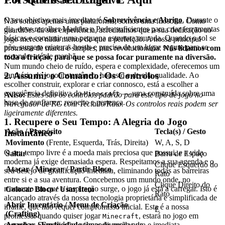
1. A Sua Missão: O Objetivo
O seu objetivo mais imediato é
Sobrevivência e Abrigo
. Durante o
Não somos apenas uma plataforma; somos uma filosofia. Como
dia, deve recolher Madeira e Pedra suficientes para criar ferramentas
guardiões da sua experiência, acreditamos que a sua dedicação ao
básicas e construir uma pequena estrutura murada. Quando o sol se
jogo merece nada menos do que a perfeição. A nossa principal
põe, surgem criaturas hostis e precisa de um lugar seguro para se
promessa de marca é simples, mas revolucionária:
Nós lidamos com
esconder até de manhã.
toda a fricção, para que se possa focar puramente na diversão.
Num mundo cheio de ruído, espera e complexidade, oferecemos um
2. Assumir o Comando: Os Controlos
santuário de jogo instantâneo, honesto e de alta qualidade. Ao
escolher construir, explorar e criar connosco, está a escolher a
experiência definitiva do
— uma construída sobre uma
Minecraft
Aviso:
Estes são os controlos padrão para este tipo de jogo no
base de confiança, respeito e pertença.
Navegador de PC com Teclado/Rato. Os controlos reais podem ser
ligeiramente diferentes.
1. Recupere o Seu Tempo: A Alegria do Jogo
Ação / Propósito
Tecla(s) / Gesto
Instantâneo
Movimento
(Frente, Esquerda, Trás, Direita)
W, A, S, D
O seu tempo livre é a moeda mais preciosa que possui, e a vida
Saltar
Barra de Espaço
moderna já exige demasiada espera. Respeitamos a sua agenda e o
Clique Esquerdo do
Atacar / Minerar / Partir Bloco
seu desejo de gratificação imediata, eliminando todas as barreiras
Rato
entre si e a sua aventura. Concebemos um mundo onde, no
Clique Direito do
momento em que a inspiração surge, o jogo já está a carregar. Isto é
Colocar Bloco / Usar Item
Rato
alcançado através da nossa tecnologia proprietária e simplificada de
Abrir Inventário / Menu de Criação
iframe, que não requer compromisso inicial. Esta é a nossa
E
(Crafting)
promessa: quando quiser jogar
, estará no jogo em
Minecraft
segundos. Sem fricção, apenas diversão pura e imediata.
Agachar / Furtividade
(Impede quedas de