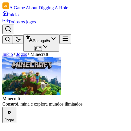
A Game About Digging A Hole
Início
Todos os jogos
Português
🇵🇹
Início
Jogos
Minecraft
Minecraft
Constrói, mina e explora mundos ilimitados.
Jogar