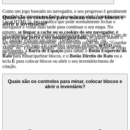
Como um jogo baseado no navegador, o seu progresso é geralmente
guardado localmente nos dados do seu navegador (Armazenamento
Quais são os controlos para minar, colocar blocos e
Local HTML5). Isto significa que pode normalmente fechar o
abrir o inventário?
navegador e voltar mais tarde para continuar o seu mapa. No
entanto,
se limpar a cache ou os cookies do seu navegador, é
Os controlos são tipicamente configurados para um teclado e rato de
provável que perca o seu mundo guardado.
Se quiser manter o
PC padrão. Procure um menu "Definições," "Ajuda," ou
seu mundo permanentemente, procure uma opção no jogo "Guardar
"Controlos" no jogo. Os controlos comuns incluem:
WASD
para
Mapa" ou "Exportar Mundo" para descarregar um ficheiro de cópia
movimento, a
Barra de Espaços
para saltar, o
Botão Esquerdo do
de segurança.
Rato
para minar/quebrar blocos, e o
Botão Direito do Rato
ou a
tecla
E
para colocar blocos ou abrir o seu inventário/menu de
criação.
Quais são os controlos para minar, colocar blocos e
abrir o inventário?