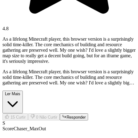
4.8
As a lifelong Minecraft player, this browser version is a surprisingly
solid time-killer. The core mechanics of building and resource
gathering are preserved well. My one wish? I'd love a slightly bigger
map size to really get a decent build going, but for an iframe game,
it's seriously impressive.
As a lifelong Minecraft player, this browser version is a surprisingly
solid time-killer. The core mechanics of building and resource
gathering are preserved well. My one wish? I'd love a slightly bigger
map size to really get a decent build going, but for an iframe game,
it's seriously impressive.
Ler Mais
15
Curtir
0
Não Curtir
Responder
S
ScoreChaser_MaxOut