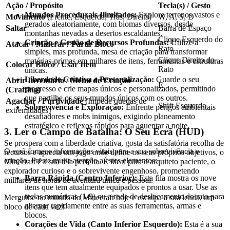
Ação / Propósito
Tecla(s) / Gesto
Mundos Procedurais Ilimitados:
Explore terrenos vastos e
Movimento
(Frente, Esquerda, Trás, Direita)
W, A, S, D
gerados aleatoriamente, com biomas diversos, desde
Saltar
Barra de Espaço
montanhas nevadas a desertos escaldantes.
Clique Esquerdo do
Criação e Gestão de Recursos Profundas:
Utilize a
Atacar / Minerar / Partir Bloco
Rato
simples, mas profunda, mesa de criação para transformar
Clique Direito do
matérias-primas em milhares de itens, ferramentas e estruturas
Colocar Bloco / Usar Item
Rato
únicas.
Liberdade Criativa e Personalização:
Guarde o seu
Abrir Inventário / Menu de Criação
E
progresso e crie mapas únicos e personalizados, permitindo
(Crafting)
que partilhe os seus mundos únicos com os outros.
Agachar / Furtividade
(Impede quedas de
Shift Esquerdo
Sobrevivência e Exploração:
Enfrente perigos ambientais
extremidades)
desafiadores e mobs inimigos, exigindo planeamento
estratégico e reflexos rápidos para aguentar a noite.
3. Ler o Campo de Batalha: O Seu Ecrã (HUD)
Se prospera com a liberdade criativa, gosta da satisfatória recolha de
O ecrã fornece informações vitais para a sua sobrevivência e
recursos e aprecia um jogo onde define os seus próprios objetivos, o
criação. Preste muita atenção a estes elementos:
Minecraft é a sua tela perfeita. É ideal para o arquiteto paciente, o
explorador curioso e o sobrevivente engenhoso, prometendo
Barra Rápida (Centro Inferior):
Esta fila mostra os nove
milhares de horas de aventura única e pessoal.
itens que tem atualmente equipados e prontos a usar. Use as
teclas numéricas (1-9) ou a roda de deslocamento do rato para
Mergulhe no mundo do Minecraft hoje e esculpa a sua lenda, um
alternar rapidamente entre as suas ferramentas, armas e
bloco de cada vez!
blocos.
Corações de Vida (Canto Inferior Esquerdo):
Esta é a sua