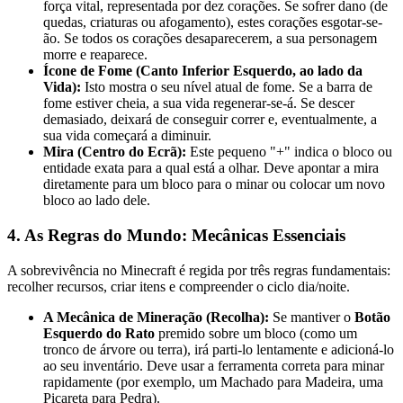
força vital, representada por dez corações. Se sofrer dano (de
quedas, criaturas ou afogamento), estes corações esgotar-se-
ão. Se todos os corações desaparecerem, a sua personagem
morre e reaparece.
Ícone de Fome (Canto Inferior Esquerdo, ao lado da
Vida):
Isto mostra o seu nível atual de fome. Se a barra de
fome estiver cheia, a sua vida regenerar-se-á. Se descer
demasiado, deixará de conseguir correr e, eventualmente, a
sua vida começará a diminuir.
Mira (Centro do Ecrã):
Este pequeno "+" indica o bloco ou
entidade exata para a qual está a olhar. Deve apontar a mira
diretamente para um bloco para o minar ou colocar um novo
bloco ao lado dele.
4. As Regras do Mundo: Mecânicas Essenciais
A sobrevivência no Minecraft é regida por três regras fundamentais:
recolher recursos, criar itens e compreender o ciclo dia/noite.
A Mecânica de Mineração (Recolha):
Se mantiver o
Botão
Esquerdo do Rato
premido sobre um bloco (como um
tronco de árvore ou terra), irá parti-lo lentamente e adicioná-lo
ao seu inventário. Deve usar a ferramenta correta para minar
rapidamente (por exemplo, um Machado para Madeira, uma
Picareta para Pedra).