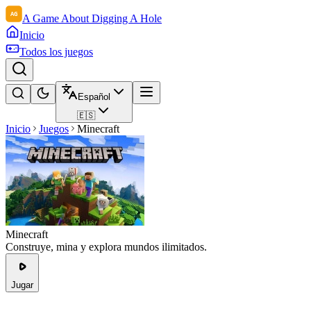
A Game About Digging A Hole
Inicio
Todos los juegos
Español
🇪🇸
Inicio
Juegos
Minecraft
Minecraft
Construye, mina y explora mundos ilimitados.
Jugar