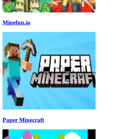
Minefun.io
Paper Minecraft