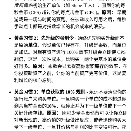
度所需的
初始生产单位（如 Shibe 工人），直到你的每
秒金币 (CPS) 超过你的每点击金币 (CPC)。
原因：
早期
游戏是一场与时间的赛跑。在被动收入可用之后，每秒
手动点击都是对指数增长的机会成本的浪费。
黄金习惯 2：先升级的强制令
- 始终优先购买
升级
而不
是原始
单位
，假设单位已经存在。升级是乘数，而单位
是加法。对现有资产进行 100% 效率升级会立即使 CPS
翻倍，这是一次性成本，比购买一两个更基本的单位要
好得多。
原因：
乘数会显著提高你累积库存的效率，在
你投资新资产之前，让你的当前资产更有价值。这是复
利增长的核心原则。
黄金习惯 3：单位获取的 10% 规则
- 永远不要清空你的
银行账户来购买单位。一旦购买一个单位的成本超过你
剩余当前金币的
10%
，就停止并为下一级单位或下一个
关键升级存钱。
原因：
囤积少量金币储备可以让你立即
对新出现的、高价值的升级做出反应，或者迅速购买大
量下一级单位，一旦其价格与利润的比率变得可行。花