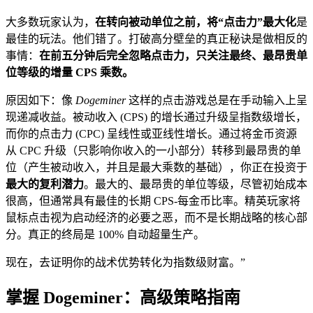
大多数玩家认为，
在转向被动单位之前，将“点击力”最大化
是
最佳的玩法。他们错了。打破高分壁垒的真正秘诀是做相反的
事情：
在前五分钟后完全忽略点击力，只关注最终、最昂贵单
位等级的增量 CPS 乘数。
原因如下：像
Dogeminer
这样的点击游戏总是在手动输入上呈
现递减收益。被动收入 (CPS) 的增长通过升级呈指数级增长，
而你的点击力 (CPC) 呈线性或亚线性增长。通过将金币资源
从 CPC 升级（只影响你收入的一小部分）转移到最昂贵的单
位（产生被动收入，并且是最大乘数的基础），你正在投资于
最大的复利潜力
。最大的、最昂贵的单位等级，尽管初始成本
很高，但通常具有最佳的长期 CPS-每金币比率。精英玩家将
鼠标点击视为启动经济的必要之恶，而不是长期战略的核心部
分。真正的终局是 100% 自动超量生产。
现在，去证明你的战术优势转化为指数级财富。”
掌握 Dogeminer：高级策略指南