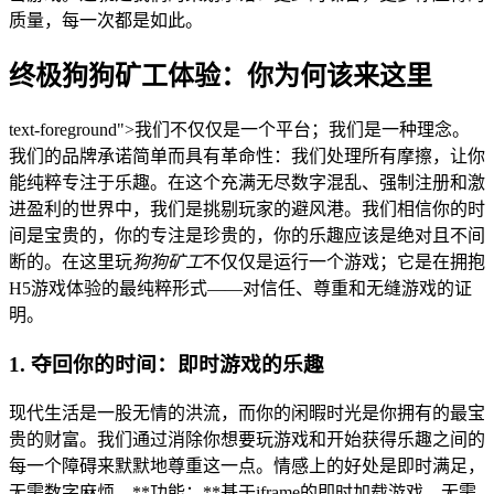
质量，每一次都是如此。
终极狗狗矿工体验：你为何该来这里
text-foreground">我们不仅仅是一个平台；我们是一种理念。
我们的品牌承诺简单而具有革命性：我们处理所有摩擦，让你
能纯粹专注于乐趣。在这个充满无尽数字混乱、强制注册和激
进盈利的世界中，我们是挑剔玩家的避风港。我们相信你的时
间是宝贵的，你的专注是珍贵的，你的乐趣应该是绝对且不间
断的。在这里玩
狗狗矿工
不仅仅是运行一个游戏；它是在拥抱
H5游戏体验的最纯粹形式——对信任、尊重和无缝游戏的证
明。
1. 夺回你的时间：即时游戏的乐趣
现代生活是一股无情的洪流，而你的闲暇时光是你拥有的最宝
贵的财富。我们通过消除你想要玩游戏和开始获得乐趣之间的
每一个障碍来默默地尊重这一点。情感上的好处是即时满足，
无需数字麻烦。**功能：**基于iframe的即时加载游戏，无需