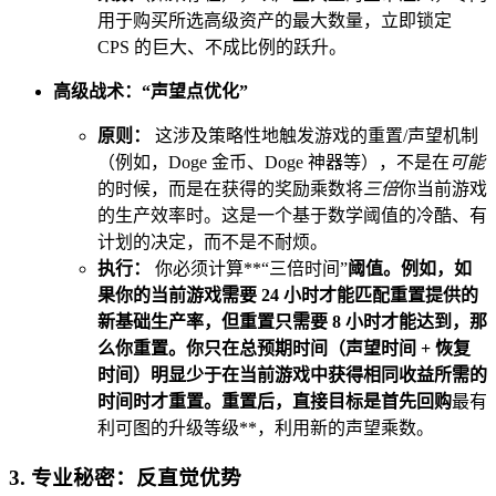
用于购买所选高级资产的最大数量，立即锁定
CPS 的巨大、不成比例的跃升。
高级战术：“声望点优化”
原则：
这涉及策略性地触发游戏的重置/声望机制
（例如，Doge 金币、Doge 神器等），不是在
可能
的时候，而是在获得的奖励乘数将
三倍
你当前游戏
的生产效率时。这是一个基于数学阈值的冷酷、有
计划的决定，而不是不耐烦。
执行：
你必须计算**“三倍时间”
阈值。例如，如
果你的当前游戏需要 24 小时才能匹配重置提供的
新基础生产率，但重置只需要 8 小时才能达到，那
么你重置。你只在总预期时间（声望时间 + 恢复
时间）明显少于在当前游戏中获得相同收益所需的
时间时才重置。重置后，直接目标是首先回购
最有
利可图的升级等级**，利用新的声望乘数。
3. 专业秘密：反直觉优势