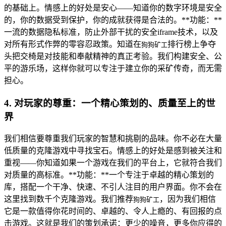
的基础上。情感上的好处是安心——知道你的数字环境是安全
的，你的数据受到保护，你的成就获得是合法的。**功能：**
一流的数据隐私标准，防止外部干扰的安全iframe技术，以及
对所有形式作弊的零容忍政策。知道在
排行榜上争夺
狗狗矿工
头把交椅是对技能和奉献精神的真正考验。我们构建安全、公
平的游乐场，这样你就可以专注于建立你的采矿传奇，而无需
担心。
4. 对玩家的尊重：一个精心策划的、质量至上的世
界
我们相信要尊重我们玩家的智慧和挑剔的品味。你不必在大量
低质量的克隆游戏中寻找宝石。情感上的好处是感到被关注和
重视——你知道如果一个游戏在我们的平台上，它就符合我们
对质量的高标准。**功能：**一个专注于卓越的精心策划的
库，搭配一个干净、快速、不引人注目的用户界面。你不会在
这里找到数千个克隆游戏。我们推荐
，因为我们相信
狗狗矿工
它是一款值得你花时间的、卓越的、令人上瘾的、有回报的点
击游戏。这就是我们的策划承诺：更少的噪音，更多你应得的