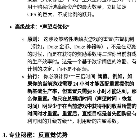
用于购买所选高级资产的最大数量，立即锁定
CPS 的巨大、不成比例的跃升。
高级战术：“声望点优化”
原则：
这涉及策略性地触发游戏的重置/声望机制
（例如，Doge 金币、Doge 神器等），不是在
可能
的时候，而是在获得的奖励乘数将
三倍
你当前游戏
的生产效率时。这是一个基于数学阈值的冷酷、有
计划的决定，而不是不耐烦。
执行：
你必须计算**“三倍时间”
阈值。例如，如
果你的当前游戏需要 24 小时才能匹配重置提供的
新基础生产率，但重置只需要 8 小时才能达到，那
么你重置。你只在总预期时间（声望时间 + 恢复
时间）明显少于在当前游戏中获得相同收益所需的
时间时才重置。重置后，直接目标是首先回购
最有
利可图的升级等级**，利用新的声望乘数。
3. 专业秘密：反直觉优势