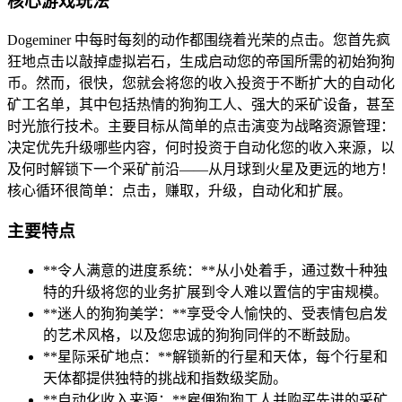
核心游戏玩法
Dogeminer 中每时每刻的动作都围绕着光荣的点击。您首先疯
狂地点击以敲掉虚拟岩石，生成启动您的帝国所需的初始狗狗
币。然而，很快，您就会将您的收入投资于不断扩大的自动化
矿工名单，其中包括热情的狗狗工人、强大的采矿设备，甚至
时光旅行技术。主要目标从简单的点击演变为战略资源管理：
决定优先升级哪些内容，何时投资于自动化您的收入来源，以
及何时解锁下一个采矿前沿——从月球到火星及更远的地方！
核心循环很简单：点击，赚取，升级，自动化和扩展。
主要特点
**令人满意的进度系统：**从小处着手，通过数十种独
特的升级将您的业务扩展到令人难以置信的宇宙规模。
**迷人的狗狗美学：**享受令人愉快的、受表情包启发
的艺术风格，以及您忠诚的狗狗同伴的不断鼓励。
**星际采矿地点：**解锁新的行星和天体，每个行星和
天体都提供独特的挑战和指数级奖励。
**自动化收入来源：**雇佣狗狗工人并购买先进的采矿