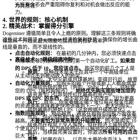
光所有金币会严重阻碍你复利和对机会做出反应的能
为其攒钱！
力。
4. 世界的规则：核心机制
2. 精英战术：掌握得分引擎
Dogeminer 遵循简单且令人上瘾的原则。理解这三条规则将确
这些战术利用了
Dogeminer
经济的复利性质，确保你的增长曲
保您从一开始就最大限度地提高您的挖矿效率。
线是垂直的，而不是线性的。
点击自动化规则：
在最初的几分钟内，您必须快速点击
高级战术：“跳级超速冲刺”
以赚取足够的钱来购买您的第一个自动化矿工。
如果您
的 DPS 低于 10，您应该点击。
购买您的前几个工人是
原则：
这种战术是关于在其中一个中高级单位
从主动点击到被动收入的桥梁。
（例如，太空火箭或月球基地）变得可行后，故意
自动化力量规则：
您购买的每个升级或新工人都会增加
忽略较低级的单位（例如，Shibe 工人）。目标是
您的 DPS（每秒狗狗币）。
始终优先购买那些增加您的
将资源专门引导到性价比最高的资产中。
DPS 或 DPC 的东西
，而不是外观上的改变，因为更高
执行：
首先，你需要确定哪个单位每花费金币能
的资源速率意味着更快地进展到下一个、更大的购买。
提供最高的原始 CPS（这会根据升级而变化）。
指数回报规则：
物品越贵，通常在狗狗币回报方面效率
然后，你必须抵制“填满”较低等级的诱惑，这些等
越高。
不要害怕为非常昂贵的升级攒钱
，而不是购买 10
级虽然在视觉上令人愉悦，但在经济上是低效的。
个便宜的升级，因为高级物品可以解锁您的赚取潜力的
最后，当棋盘完美设置时，你激活
所有可用的点击
巨大飞跃。
乘数
（如果存在），以产生大量的金币注入，专门