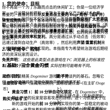
1. 您的使命：目标
你不再是一个为了乐趣而点击的休闲矿工；你是一位经济学
家、一位运营分析师和一支致力于最大化产出的战术力量。
首要的、直接的目标是
反复点击主要的 Doge 角色（或矿井）
Dogeminer
的目标不仅仅是挖矿，而是要
指数级地扩大资源获
来生成狗狗币
。这个基本动作是您全部财富的基础。一旦您拥
取
。我们对这款点击游戏机制的分析，特别是相关的标签（表
有足够的狗狗币，您的目标就会转变为
购买升级和雇佣 Doge
明侧重于
基于时间的进展
和
增量资源扩展
），揭示了
主要的得
矿工
来自动化这个过程，即使您没有点击，您的狗狗币收入也
分引擎是资源效率和复利
。高分是通过从手动点击（低效率）
会飙升。
迅速过渡到自动生产（高效率），然后利用
声望/重置机制
来
大幅提高基础产量来实现的。本指南专为希望统治游戏后期经
2. 发号施令：控制
济的资深玩家而设计。
免责声明：
这些是此类型点击游戏在 PC 浏览器上的标准控
1. 基础：三个黄金习惯
制，适用于键盘/鼠标平台。实际控制可能略有不同。
这些习惯是精英
Dogeminer
游戏的不可谈判的基石。忽略它
动作/目的
键/手势
们，你的进展将在游戏中期的平稳期停滞不前。
主要挖矿动作
（生成初始狗狗
鼠标左键点击（在主矿/Doge
币）
上）
黄金习惯 1：前 10 分钟自动化锁定
- 在
Dogeminer
中，
鼠标左键点击（在升级图标
静止不动的玩家是容易攻击的目标。这个习惯是关于在
购买升级/矿工
上）
新的游戏开始的
前 10 分钟内
实现你的第一层稳定的被动
鼠标左键点击（在菜单图标
收入。这意味着积极地将最初的点击集中在购买
最低限