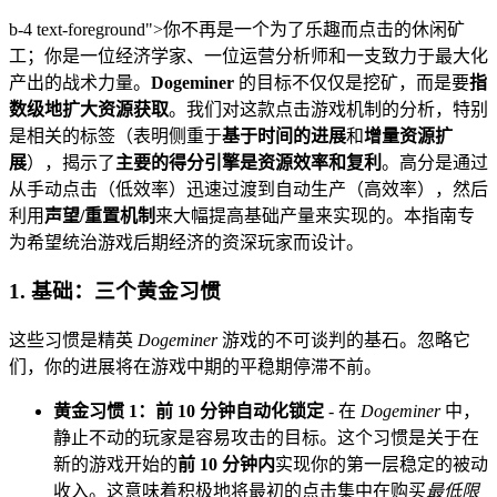
b-4 text-foreground">你不再是一个为了乐趣而点击的休闲矿
工；你是一位经济学家、一位运营分析师和一支致力于最大化
产出的战术力量。
Dogeminer
的目标不仅仅是挖矿，而是要
指
数级地扩大资源获取
。我们对这款点击游戏机制的分析，特别
是相关的标签（表明侧重于
基于时间的进展
和
增量资源扩
展
），揭示了
主要的得分引擎是资源效率和复利
。高分是通过
从手动点击（低效率）迅速过渡到自动生产（高效率），然后
利用
声望/重置机制
来大幅提高基础产量来实现的。本指南专
为希望统治游戏后期经济的资深玩家而设计。
1. 基础：三个黄金习惯
这些习惯是精英
Dogeminer
游戏的不可谈判的基石。忽略它
们，你的进展将在游戏中期的平稳期停滞不前。
黄金习惯 1：前 10 分钟自动化锁定
- 在
Dogeminer
中，
静止不动的玩家是容易攻击的目标。这个习惯是关于在
新的游戏开始的
前 10 分钟内
实现你的第一层稳定的被动
收入。这意味着积极地将最初的点击集中在购买
最低限