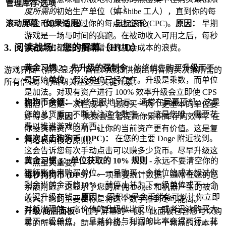
管理库存/选项
上）
度所需的
初始生产单位（如 Shibe 工人），直到你的每
秒金币 (CPS) 超过你的每点击金币 (CPC)。
原因：
早期
滚动屏幕（如果适用）
鼠标滚轮
游戏是一场与时间的赛跑。在被动收入可用之后，每秒
3. 阅读战场：您的屏幕（HUD）
手动点击都是对指数增长的机会成本的浪费。
黄金习惯 2：先升级的强制令
- 始终优先购买
升级
而不
游戏界面（抬头显示）旨在为您提供做出明智购买决策所需的
是原始
单位
，假设单位已经存在。升级是乘数，而单位
所有信息。请密切关注这些关键元素：
是加法。对现有资产进行 100% 效率升级会立即使 CPS
狗狗币余额：
始终显眼地显示，通常在屏幕顶部。这是
翻倍，这是一次性成本，比购买一两个更基本的单位要
您的总货币。不断关注这个数字——这是您唯一需要花
好得多。
原因：
乘数会显著提高你累积库存的效率，在
费以推进游戏的东西。
你投资新资产之前，让你的当前资产更有价值。这是复
每次点击狗狗币 (DPC)：
在您的主要 Doge 附近找到。
利增长的核心原则。
这会告诉您每次手动点击可以赚多少货币。尽早升级这
黄金习惯 3：单位获取的 10% 规则
- 永远不要清空你的
一点至关重要。
银行账户来购买单位。一旦购买一个单位的成本超过你
每秒狗狗币 (DPS)：
一项重要统计数据，通常在您的总
剩余当前金币的
10%
，就停止并为下一级单位或下一个
余额附近。这显示了您的雇佣 Doges 和机器产生的被动
关键升级存钱。
原因：
囤积少量金币储备可以让你立即
收入。您的主要目标是将这个数字推到尽可能高。
对新出现的、高价值的升级做出反应，或者迅速购买大
升级/商店面板：
位于屏幕的一侧。此面板包含您可以购
量下一级单位，一旦其价格与利润的比率变得可行。花
买的所有物品、助手和升级。注意下一个物品的成本并