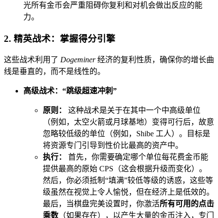
光所有金币会严重阻碍你复利和对机会做出反应的能
力。
2. 精英战术：掌握得分引擎
这些战术利用了
Dogeminer
经济的复利性质，确保你的增长曲
线是垂直的，而不是线性的。
高级战术：“跳级超速冲刺”
原则：
这种战术是关于在其中一个中高级单位
（例如，太空火箭或月球基地）变得可行后，故意
忽略较低级的单位（例如，Shibe 工人）。目标是
将资源专门引导到性价比最高的资产中。
执行：
首先，你需要确定哪个单位每花费金币能
提供最高的原始 CPS（这会根据升级而变化）。
然后，你必须抵制“填满”较低等级的诱惑，这些等
级虽然在视觉上令人愉悦，但在经济上是低效的。
最后，当棋盘完美设置时，你激活
所有可用的点击
乘数
（如果存在），以产生大量的金币注入，专门