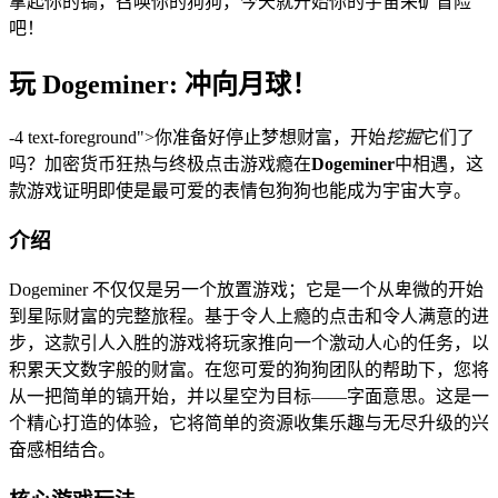
拿起你的镐，召唤你的狗狗，今天就开始你的宇宙采矿冒险
吧！
玩 Dogeminer: 冲向月球！
-4 text-foreground">你准备好停止梦想财富，开始
挖掘
它们了
吗？加密货币狂热与终极点击游戏瘾在
Dogeminer
中相遇，这
款游戏证明即使是最可爱的表情包狗狗也能成为宇宙大亨。
介绍
Dogeminer 不仅仅是另一个放置游戏；它是一个从卑微的开始
到星际财富的完整旅程。基于令人上瘾的点击和令人满意的进
步，这款引人入胜的游戏将玩家推向一个激动人心的任务，以
积累天文数字般的财富。在您可爱的狗狗团队的帮助下，您将
从一把简单的镐开始，并以星空为目标——字面意思。这是一
个精心打造的体验，它将简单的资源收集乐趣与无尽升级的兴
奋感相结合。