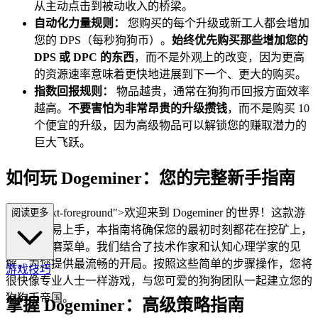
从主动点击到被动收入的桥梁。
自动化力量规则：
您购买的每个升级或新工人都会增加
您的 DPS（每秒狗狗币）。
始终优先购买那些增加您的
DPS 或 DPC 的东西
，而不是外观上的改变，因为更高
的资源速率意味着更快地进展到下一个、更大的购买。
指数回报规则：
物品越贵，通常在狗狗币回报方面效率
越高。
不要害怕为非常昂贵的升级攒钱
，而不是购买 10
个便宜的升级，因为高级物品可以解锁您的赚取潜力的
巨大飞跃。
如何玩 Dogeminer：您的完整新手指南
="mb-4 text-foreground">欢迎来到 Dogeminer 的世界！这款游
阅读更多
戏非常容易上手，本指南将确保您的最初时刻都花在挖矿上，
而不是琢磨菜单。我们结合了技术作家和认知心理学家的见
解，为您提供最流畅的开局。按照这些简单的步骤操作，您将
游戏技巧
很快像专业人士一样游戏，与您可爱的狗狗团队一起建立您的
狗狗币帝国。
掌握 Dogeminer：高级策略指南