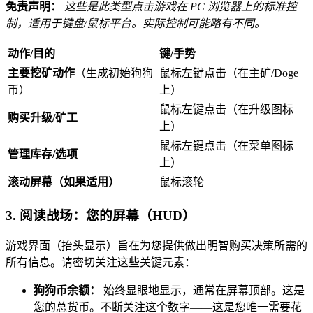
免责声明：
这些是此类型点击游戏在 PC 浏览器上的标准控
制，适用于键盘/鼠标平台。实际控制可能略有不同。
动作/目的
键/手势
主要挖矿动作
（生成初始狗狗
鼠标左键点击（在主矿/Doge
币）
上）
鼠标左键点击（在升级图标
购买升级/矿工
上）
鼠标左键点击（在菜单图标
管理库存/选项
上）
滚动屏幕（如果适用）
鼠标滚轮
3. 阅读战场：您的屏幕（HUD）
游戏界面（抬头显示）旨在为您提供做出明智购买决策所需的
所有信息。请密切关注这些关键元素：
狗狗币余额：
始终显眼地显示，通常在屏幕顶部。这是
您的总货币。不断关注这个数字——这是您唯一需要花