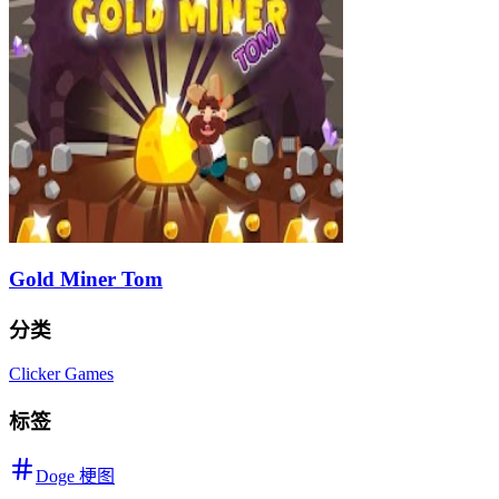
Gold Miner Tom
分类
Clicker Games
标签
Doge 梗图