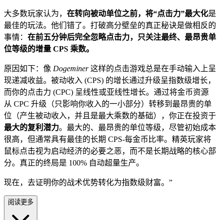
大多数玩家认为，
在转向被动单位之前，将“点击力”最大化
是
最佳的玩法。他们错了。打破高分壁垒的真正秘诀是做相反的
事情：
在前五分钟后完全忽略点击力，只关注最终、最昂贵单
位等级的增量 CPS 乘数。
原因如下：像
Dogeminer
这样的点击游戏总是在手动输入上呈
现递减收益。被动收入 (CPS) 的增长通过升级呈指数级增长，
而你的点击力 (CPC) 呈线性或亚线性增长。通过将金币资源
从 CPC 升级（只影响你收入的一小部分）转移到最昂贵的单
位（产生被动收入，并且是最大乘数的基础），你正在投资于
最大的复利潜力
。最大的、最昂贵的单位等级，尽管初始成本
很高，但通常具有最佳的长期 CPS-每金币比率。精英玩家将
鼠标点击视为启动经济的必要之恶，而不是长期战略的核心部
分。真正的终局是 100% 自动超量生产。
现在，去证明你的战术优势转化为指数级财富。”
阅读更多