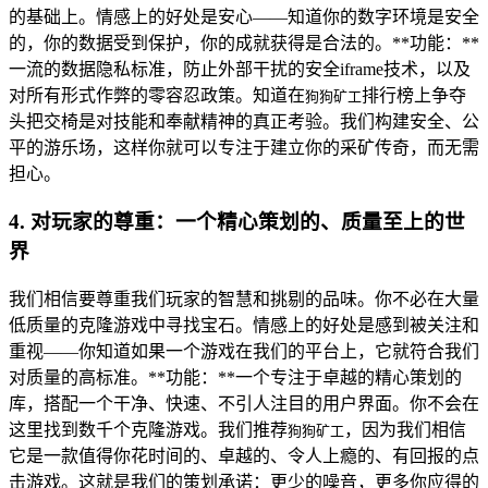
的基础上。情感上的好处是安心——知道你的数字环境是安全
的，你的数据受到保护，你的成就获得是合法的。**功能：**
一流的数据隐私标准，防止外部干扰的安全iframe技术，以及
对所有形式作弊的零容忍政策。知道在
排行榜上争夺
狗狗矿工
头把交椅是对技能和奉献精神的真正考验。我们构建安全、公
平的游乐场，这样你就可以专注于建立你的采矿传奇，而无需
担心。
4. 对玩家的尊重：一个精心策划的、质量至上的世
界
我们相信要尊重我们玩家的智慧和挑剔的品味。你不必在大量
低质量的克隆游戏中寻找宝石。情感上的好处是感到被关注和
重视——你知道如果一个游戏在我们的平台上，它就符合我们
对质量的高标准。**功能：**一个专注于卓越的精心策划的
库，搭配一个干净、快速、不引人注目的用户界面。你不会在
这里找到数千个克隆游戏。我们推荐
，因为我们相信
狗狗矿工
它是一款值得你花时间的、卓越的、令人上瘾的、有回报的点
击游戏。这就是我们的策划承诺：更少的噪音，更多你应得的