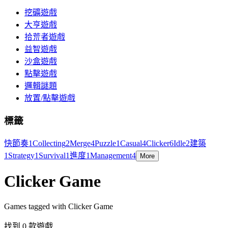
挖礦遊戲
大亨遊戲
拾荒者遊戲
益智遊戲
沙盒遊戲
點擊遊戲
邏輯謎題
放置/點擊遊戲
標籤
快節奏
1
Collecting
2
Merge
4
Puzzle
1
Casual
4
Clicker
6
Idle
2
建築
1
Strategy
1
Survival
1
進度
1
Management
4
More
Clicker Game
Games tagged with Clicker Game
找到 0 款遊戲