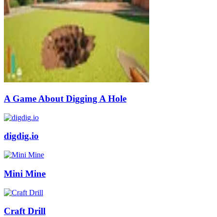
A Game About Digging A Hole
digdig.io
Mini Mine
Craft Drill