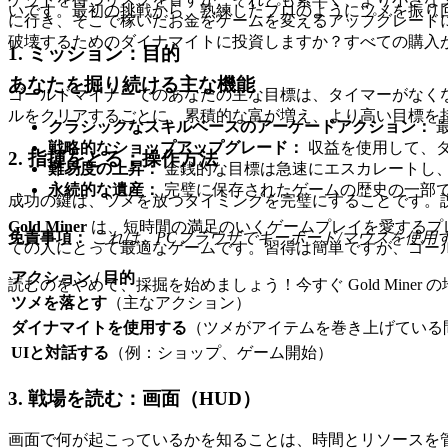
いです。最初の挑戦から、熟練したプロのようにツメを振り
に行き、そこで稼いだお金をゲームを変えるアップグレード
破壊するためのダイナマイトに投資しますか？すべての購入
1. ミッション：目的
あなたを掘り続ける主な機能
ゴールドマイナーでのあなたの主な目標は、タイマーがなく
ルをクリアするごとに、累積的な富が増え、より高い目標を
クラシックなスキルベースのアーケードアクション：
戦略的なショップアップグレード：
収益を使用して、
2. 指揮をとる：操作方法
難易度の上昇：
金銭的な目標は急速にエスカレートし
永続的な遺産：
完璧に保存されたゲームの歴史の一部で
成功の鍵は、ツメを放つタイミングを完璧にすることです。
Gold Miner
は、短時間の満足のいくゲームプレイを愛するプ
免責事項：
これは、PCブラウザでキーボード/マウスを使
ての人にとって最適なゲームです。習得は簡単ですが、ゴー
アクション / 目的
読むのをやめて、採掘を始めましょう！今すぐ Gold Mi
ツメを落とす
（主なアクション）
ダイナマイトを使用する
（ツメがアイテムを巻き上げている
UIと対話する
（例：ショップ、ゲーム開始）
3. 戦場を読む：画面（HUD）
画面で何が起こっているかを知ることは、時間とリソースを