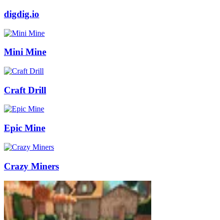
digdig.io
Mini Mine
Craft Drill
Epic Mine
Crazy Miners