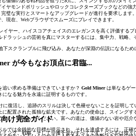
最も価値のある戦利品を狙うために、スイングする爪のタイミ
ダイヤモンドポリッシュやロックコレクターズブックなどの強
、完璧な実行とスマートなアップグレードが進行を要求します
、現在、Webブラウザでスムーズにプレイできます。
レイヤー、ハイスコアチェイスのエレガンスを高く評価するプ
ルドラッシュの芸術を真にマスターするには、集中力、戦略、
ner の地下スクランブルに飛び込み、あなたが深淵の伝説になる
er が今もなお頂点に君臨...
を追い求める準備はできていますか？
Gold Miner
は単なるゲー
きになる魅力を永遠に証明するものです。
ブラウザ向けに復活し、追跡のスリルは決して色褪せないことを証明し
上に配置された孤独な鉱夫です。あなたの使命は、スイングす
方向け完全ガイド
しかし、注意してください。富への道は、価値のない岩や厄介
ベルでは金銭的な目標が提示され、それを達成するには、正確
イミング、戦略、そして一攫千金がすべてです。レベルは徐々
ダイヤモンドをいくつか手に入れるか？その決断はあなたの絶