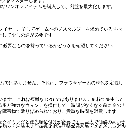
ングをマスターします。
力なワンオフアイテムを購入して、利益を最大化します。
。
レイヤー、そしてゲームへのノスタルジーを求めているすべ
そして少しの運が必要です。
ために必要なものを持っているかどうかを確認してください！
ムではありません。それは、ブラウザゲームの時代を定義し
ています。これは複雑な RPG ではありません。純粋で集中した
る爪と強力なウィンチを操作して、時間がなくなる前に金のナ
な障害物で散りばめられており、貴重な時間を消費します！
なタイミングと優先順位付けが必要です。巨大で価値の高いナ
に難しくなりますが、基本的な仕組みは簡単でマスターしやす
え間ない仲間です。成功すれば、重要な中間レベルのショップ