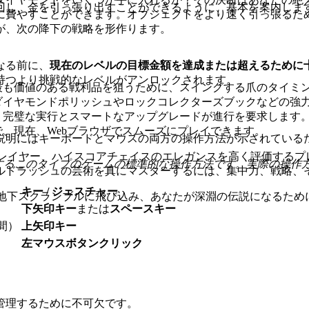
回し、金を引っ張り出すことができるように、基本を案内しま
に費やすことができます。オブジェクトをより速く引っ張るた
が、次の降下の戦略を形作ります。
なる前に、
現在のレベルの目標金額を達成または超えるために
持つより挑戦的なレベルがアンロックされます。
最も価値のある戦利品を狙うために、スイングする爪のタイミ
ダイヤモンドポリッシュやロックコレクターズブックなどの強
、完璧な実行とスマートなアップグレードが進行を要求します
、現在、Webブラウザでスムーズにプレイできます。
説明にはキーボードとマウスの両方の操作方法が示されている
レイヤー、ハイスコアチェイスのエレガンスを高く評価するプ
用するこのタイプのゲームの標準的な操作方法です。実際の操作
ルドラッシュの芸術を真にマスターするには、集中力、戦略、
キー / ジェスチャー
ner の地下スクランブルに飛び込み、あなたが深淵の伝説になる
下矢印キー
または
スペースキー
間）
上矢印キー
左マウスボタンクリック
管理するために不可欠です。