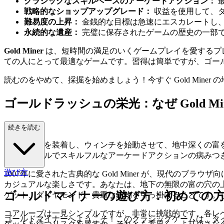
クラシックなスキルベースのアーケードアクション：
戦略的なショップアップグレード：
収益を使用して、
難易度の上昇：
金銭的な目標は急速にエスカレートし
永続的な遺産：
完璧に保存されたゲームの歴史の一部で
Gold Miner
は、短時間の満足のいくゲームプレイを愛するプ
ての人にとって最適なゲームです。習得は簡単ですが、ゴー
読むのをやめて、採掘を始めましょう！今すぐ Gold Mi
ゴールドラッシュの栄光：なぜ Gold Min
するのか
続きを読む
ヘルメットを装着し、ウィンチを始動させて、地中深くの富
た、シンプルでスキルフルなアーケードアクションの病みつ
遊び方
2007年に愛された古典的な Gold Miner が、現代の
カジュアルな楽しさです。あなたは、地下の無限の富の穴の
ゴールドマイナーの遊び方：初めての
ゲット、ダイヤモンド、貴重な鉱物を引っ掛けることです。
コアループは一見シンプルですが、非常に挑戦的です。各レ
ゴールドマイナーへようこそ！このクラシックゲームは、タ
ゲットを待つリスクを冒すか、それとも素早く、より小さな