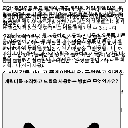
증거: 진정으로 무료 플레이, 광고 최적화, 게임 제한 없음.
우
Obby: The Hole Digger는 H5(HTML5) 게임입니다. 즉, 웹 브라
리는 존중하는, 방해가 되지 않는 광고를 통해 우리 생태계를
캐릭터를 조작하고 드릴을 사용하는 방법은 무엇인
우저에서 직접 실행되거나 웹 임베딩(iframe과 같은)을 지원하
지원하여 핵심 게임 플레이 경험이 조작적인 페이월이나 불필
는 애플리케이션 내에서 실행됩니다. 별도의 다운로드나 설치
가요?
요한 구매에 의해 영향을 받지 않도록 합니다.
가 필요하지 않으며, 클릭하고 바로 플레이할 수 있습니다.
PC에서는
WASD
키를 사용하여 이동하고
마우스 오른쪽 버튼
우리의 약속:
Obby: The Hole Digger
의 모든 레벨을 깊이 파고,
을 사용하여 카메라를 회전합니다.
마우스 왼쪽 버튼
을 길게
장비를 업그레이드하고, 높은 점수를 쫓으세요. 걱정 없이 플
눌러 드릴의 동력을 높이고 게임 환경과 상호 작용합니다. 모
레이하세요. 우리 플랫폼은 무료이며 항상 그럴 것입니다. 아
바일에서는 화면상의
조이스틱
을 사용하여 이동하고 전용
버
무런 조건 없이, 놀라운 일 없이, 기술이 아닌 지출이 당신의 성
튼
을 사용하여 점프합니다. 화면을 스와이프하여 카메라를 회
공을 결정하는 정직한 엔터테인먼트만 있을 뿐입니다.
전합니다(센서 사용).
3. 자신감을 가지고 플레이하세요: 공정하고 안전한
환경에 대한 우리의 약속
캐릭터를 조작하고 드릴을 사용하는 방법은 무엇인가요?
탁월함을 추구하는 것은 환경이 안전하고 안정적이며 공정할
때만 의미가 있습니다. 우리는 당신의 업적에 완전히 투자할
수 있도록 마음의 평화를 제공하며, 당신의 업적이 정당하고
당신의 데이터가 보호된다는 것을 알 수 있습니다. 훌륭한 커
뮤니티는 안전한 커뮤니티입니다.
증거: 강력한 부정행위 방지 시스템 및 엔터프라이즈급 데이