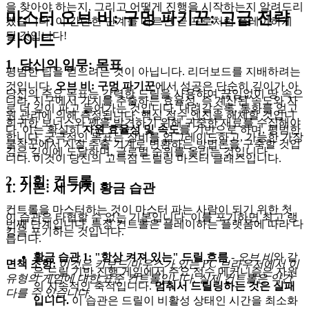
을 찾아야 하는지, 그리고 어떻게 진행을 시작하는지 알려드리
마스터 오브 비: 구멍 파기꾼: 고급 전략
겠습니다. 이 간단한 단계를 따르면 곧 프로처럼 플레이하게
될 것입니다!
가이드
1. 당신의 임무: 목표
평범한 팁을 얻으려는 것이 아닙니다. 리더보드를 지배하려는
것입니다.
오브 비: 구멍 파기꾼
에서 성공은 단순히 깊이가 아
당신의 주요 목표는 강력한 드릴을 사용하여 끊임없이 땅 속으
니라, 지구에서 가치를 추출하는 효율성, 즉 계산된 속도와 자
로 더 깊이 파고 들어가는 것입니다. 내려갈수록, 통화를 얻고
원 관리에 의해 측정됩니다. 핵심 점수 엔진을 해체할 것입니
희귀한 보너스와 펫을 발견하기 위해 귀중한 재료를 수집해야
다. 이는 확실히
자원 효율성 및 속도
를 기반으로 하며, 평범한
합니다. 궁극적인 목표는 장비를 업그레이드하고, 가능한 가장
굴착꾼에서 지질 추출 기계로 변환하는 방법론을 구축할 것입
깊은 깊이에 도달하며, 글로벌 순위를 올리는 것입니다.
니다. 이것이 당신의 고득점 드릴링 마스터 클래스입니다.
2. 지휘: 컨트롤
1. 기본: 세 가지 황금 습관
컨트롤을 마스터하는 것이 마스터 파는 사람이 되기 위한 첫
이 습관은 타협할 수 없는 기본입니다. 이를 포기하면 최고 랭
번째 단계입니다. 특정 컨트롤은 플레이하는 플랫폼에 따라 다
킹을 포기하는 것입니다.
릅니다.
황금 습관 1: "항상 켜져 있는" 드릴 흐름
-
오브 비
와 같
면책 조항:
이것은 키보드/마우스가 있는 PC 브라우저에서 이
은 드릴 기반 진행 게임에서 주요 점수 메커니즘은 자원
유형의 게임에 대한 표준 컨트롤입니다. 실제 컨트롤은 약간
의 지속적인 축적입니다.
멈춰서 드릴링하는 것은 실패
다를 수 있습니다.
입니다.
이 습관은 드릴이 비활성 상태인 시간을 최소화