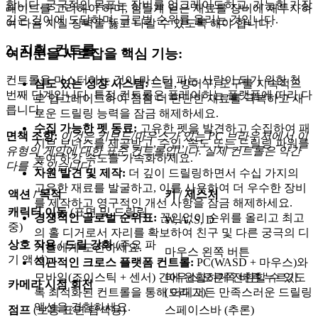
합니다. 궁극적인 목표는 장비를 업그레이드하고, 가능한 가장
레이드를 고려해야 하며, 힘들게 얻은 재료를 장비에 재투자하
깊은 깊이에 도달하며, 글로벌 순위를 올리는 것입니다.
여 다음 지질 장벽을 뚫고 나갈 수 있도록 해야 합니다.
2. 지휘: 컨트롤
여러분을 사로잡을 핵심 기능:
컨트롤을 마스터하는 것이 마스터 파는 사람이 되기 위한 첫
심도 있는 성장 시스템:
드릴, 방어구, 도구를 지속적으
번째 단계입니다. 특정 컨트롤은 플레이하는 플랫폼에 따라 다
로 업그레이드하여 점점 더 단단한 재료를 극복하고 새
릅니다.
로운 드릴링 능력을 잠금 해제하세요.
수집 가능한 펫 동료:
고유한 펫을 발견하고 수집하여 패
면책 조항:
이것은 키보드/마우스가 있는 PC 브라우저에서 이
시브 보너스를 제공받고, 수입, 속도 또는 드릴링 파워를
유형의 게임에 대한 표준 컨트롤입니다. 실제 컨트롤은 약간
높여 하강 속도를 가속화하세요.
다를 수 있습니다.
자원 발견 및 제작:
더 깊이 드릴링하면서 수십 가지의
고유한 재료를 발굴하고, 이를 사용하여 더 우수한 장비
액션 / 목적
키 / 제스처
를 제작하고 영구적인 개선 사항을 잠금 해제하세요.
캐릭터 이동
(표면 및 드릴링
경쟁적인 글로벌 순위표:
끊임없이 순위를 올리고 최고
W, A, S, D
중)
의 홀 디거로서 자리를 확보하여 친구 및 다른 궁극의 디
상호 작용 / 드릴 강화
(주요 파
거들에게 도전하세요.
마우스 왼쪽 버튼
기 액션)
직관적인 크로스 플랫폼 컨트롤:
PC(WASD + 마우스)와
모바일(조이스틱 + 센서) 간에 원활하게 전환할 수 있도
마우스 오른쪽 버튼 누르기
카메라 시점 회전
록 최적화된 컨트롤을 통해 어디서든 만족스러운 드릴링
(드래그)
액션을 경험하세요.
점프
(보통 표면 탐색용)
스페이스바 (추론)