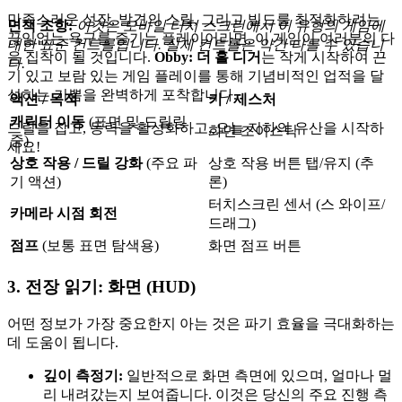
만족스러운 성장, 발견의 스릴, 그리고 빌드를 최적화하려는
면책 조항:
이것은 모바일 터치 스크린에서 이 유형의 게임에
끊임없는 욕구를 즐기는 플레이어라면, 이 게임이 여러분의 다
대한 표준 컨트롤입니다. 실제 컨트롤은 약간 다를 수 있습니
음 집착이 될 것입니다.
Obby: 더 홀 디거
는 작게 시작하여 끈
다.
기 있고 보람 있는 게임 플레이를 통해 기념비적인 업적을 달
성하는 기쁨을 완벽하게 포착합니다.
액션 / 목적
키 / 제스처
캐릭터 이동
(표면 및 드릴링
드릴을 잡고, 동력을 활성화하고, 오늘 지하의 유산을 시작하
화면 조이스틱
중)
세요!
상호 작용 / 드릴 강화
(주요 파
상호 작용 버튼 탭/유지 (추
기 액션)
론)
터치스크린 센서 (스 와이프/
카메라 시점 회전
드래그)
점프
(보통 표면 탐색용)
화면 점프 버튼
3. 전장 읽기: 화면 (HUD)
어떤 정보가 가장 중요한지 아는 것은 파기 효율을 극대화하는
데 도움이 됩니다.
깊이 측정기:
일반적으로 화면 측면에 있으며, 얼마나 멀
리 내려갔는지 보여줍니다. 이것은 당신의 주요 진행 측