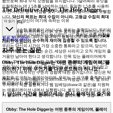
함으로써 최대 수직 모멘텀을 유지합니다. 5달러짜리 유닛을
드릴링하는 데 1.5초를 낭비하는 대신, 동일한 1.5초를 사용하
The Definitive Obby: The Hole Digger...
여 건너뛰고, 병목 지점을 찾아 50달러짜리 클러스터에 도달합
니다.
당신의 목표는 최대 수집이 아니라, 고등급 수집의 최대
Experience: 당신이 여기에 속하는 이유
더 읽기
속도
입니다.
우리는 단순한 플랫폼이 아닙니다. 우리는 철학입니다. 우리의
이 시스템을 마스터하십시오. 모든 움직임을 계산하십시오. 더
브랜드 약속은 간단하지만 혁신적입니다.
우리는 모든 마찰을
깊고, 더 빠르게, 그리고 절대적인 정확성으로. 리더보드가 기
자주 묻는 질문
처리하여 당신이 순수하게 재미에 집중할 수 있도록 합니다.
다리고 있습니다.
우리는 당신의 시간이 가장 소중한 통화라고 믿으며, 당신이
자주 묻는 질문
플레이하기로 결정하는 순간, 세상은 사라지고 오직 게임의 즐
거움만 남아야 한다고 생각합니다. 안목 있는 플레이어에게
Obby: The Hole Digger
와 같은 게임은 단순히 드릴링과 발견에
Obby: The Hole Digger는 어떤 종류의 게임이며, 플
관한 것이 아니라, 우리 플랫폼만이 제공할 수 있는 매끄럽고
레이하기 위해 무언가를 다운로드해야 하나요?
안전하며 세계적인 수준의 경험에 대한 증거입니다. 당신은 탁
월함을 요구하는 플레이어이며, 우리는 그 요구를 충족하기 위
Obby: The Hole Digger는 H5(HTML5) 게임입니다. 즉, 웹 브라
해 만들어진 플랫폼입니다.
우저에서 직접 실행되거나 웹 임베딩(iframe과 같은)을 지원하
는 애플리케이션 내에서 실행됩니다. 별도의 다운로드나 설치
1. 당신의 시간을 되찾으세요: 즉시 플레이의 즐거움
가 필요하지 않으며, 클릭하고 바로 플레이할 수 있습니다.
현대 사회에서 모든 여유 시간은 소중하며, 불필요한 모든 클
Obby: The Hole Digger는 어떤 종류의 게임이며, 플레이
릭은 당신의 지성에 대한 모욕입니다. 우리는 당신과 당신의