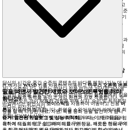
터 개인 정보 보호.
우리의 기술 스택은 무단 코드를 감지하고
제거하며 플레이어 데이터 개인 정보 보호가 최고 글로벌 표준
을 준수하도록 지속적으로 모니터링됩니다. 우리는 안전한 기
반을 구축하므로 당신은 당신의 유산을 구축할 수 있습니다.
우리의 약속:
펫을 수집하고, 도구를 업그레이드하고,
Obby:
The Hole Digger
순위에서 다른 플레이어에게 도전하여 기술과
헌신의 진정한 시험임을 알 수 있습니다. 우리는 안전하고 공
정한 놀이터를 구축하므로 당신은 드릴을 마스터하고 궁극의
파는 사람이 되는 데 집중할 수 있습니다.
4. 플레이어에 대한 존중: 엄선된, 품질 우선의 세상
당신의 시간은 중간 수준의 콘텐츠의 바다를 헤쳐나가는 데 너
PC에서는
WASD
키를 사용하여 이동하고
마우스 오른쪽 버튼
무나 소중합니다. 우리는 양보다 질을 믿으며, 당신의 관심에
땅을 파면서 발견한 재료와 보너스로 무엇을 해야
을 사용하여 카메라를 회전합니다.
마우스 왼쪽 버튼
을 길게
합당한 존중을 표합니다. 정서적 이점은 우리 플랫폼에서 찾을
눌러 드릴의 동력을 높이고 게임 환경과 상호 작용합니다. 모
하나요?
수 있는 모든 것이 탁월한 경험을 위해 심사, 승인 및 최적화되
바일에서는 화면상의
조이스틱
을 사용하여 이동하고 전용
버
었다는 자신감입니다.
튼
을 사용하여 점프합니다. 화면을 스와이프하여 카메라를 회
땅을 팔 때 다양한 재료, 자원, 특별 통화 등을 발견하게 됩니
전합니다(센서 사용).
다. 이들은 자동으로 인벤토리에 추가됩니다. 이 재료들을 사
증거: 엄선된 카탈로그 및 성능 최적화.
우리는 모든 게임을 엄
용하여 드릴의 영구 업그레이드를 구매하고, 새로운 채굴 구역
격하게 테스트하고 승인하여 매끄러운 성능, 깨끗한 인터페이
을 잠금 해제하며, 펫을 구매하거나 업그레이드할 수 있습니
스 및 뛰어난 품질을 보장하여 모든 장치(PC 및 모바일)에서