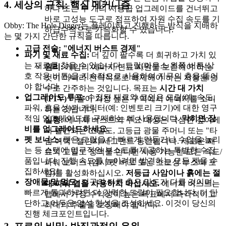
4. 세상의 규칙: 핵심 메커니즘
하나 또는 두 개의 저등급 업그레이드를 건너뛰고
바로 고성능 도구로 점프하여 자원 수집 속도를 기
Obby: The Hole Digger는 플레이하고 진행하는 방식을 지배하
하급수적으로 가속화할 수 있습니다.
는 몇 가지 간단한 규칙을 따릅니다.
고급 전술: "에너지 버스트 경제"
파기 및 재료 수집:
더 깊이 팔수록 더 희귀하고 가치 있
는 재료를 찾을 수 있습니다. 드릴(마우스 왼쪽 버튼/상
원리:
게임의 에너지/연료 자원을 보존해야 하는
호 작용 버튼)을 지속적으로 사용하여 지구의 층을 뚫어
것이 아니라 전략적으로 해제해야 하는 저장된 승
야 합니다.
수로 간주하는 것입니다. 목표는
시간 대 가치
업그레이드 루프:
수집된 재료와 코인은 드릴(예: 속도,
(TTV)
비율이 가장 높은 구역에서 에너지를 소비
파워, 효율성)과 캐릭터(예: 인벤토리 크기)에 대한 영구
하는 것입니다.
적인 업그레이드를 구매하는 데 사용됩니다.
막히면 장
실행:
에너지 버스트의 주요 대상은 극심한 깊이에
비를 업그레이드하세요.
서 발견되는 고밀도, 고등급 광물 주머니 또는 "타
펫 보너스:
펫은 드릴을 더 빠르게 만들거나 수입을 늘리
임 어택" 챌린지 세그먼트 동안입니다. 새로운 재
는 등 스탯에 영구적인 부스트를 제공하는 특별한 수집
료의 고밀도 정맥을 만나면 사용 가능한 모든 속도/
품입니다. 진행 속도를 높이려면 발견하는 모든 펫을 수
파워 보너스 (임시 펫 버프 또는 소모성 부스터 포
집하세요!
함)를 활성화하십시오.
저등급 사암이나 흙에는 절
장애물 및 밀도:
지구의 다른 층은 밀도가 다를 것이며,
대 파워 업을 사용하지 마십시오.
에너지 버스트는
빠르게 통과하려면 더 강력한 드릴이 필요합니다. 더 단
맵에서 가장 수익성이 높은 목표에서 즉각적이고
단하고 어두운 암석 형성을 조심하세요. 이것이 당신의
최대의 추출을 보장해야 합니다.
진행 체크포인트입니다.