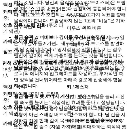
하는 것입니다. 당신의 움직임 (WASD/조이스틱)은 드릴
액션 / 목적
키 / 제스처
링 (마우스 왼쪽 버튼/버튼)과 원활하게 통합되어야 합니
캐릭터 이동
(표면 및 드릴링
다. 재료 노드가 소진되는 즉시 다음 고가치 목표를 향해
W, A, S, D
중)
움직여야 합니다. 드릴링하지 않는 1초의 "비용"은 기하
상호 작용 / 드릴 강화
(주요 파
급수적입니다.
마우스 왼쪽 버튼
기 액션)
황금 습관 2: 너비보다 깊이를 우선시 (수직 밀기)
- 게임
마우스 오른쪽 버튼 누르기
카메라 시점 회전
은 "더 깊이 들어가면... 새로운 재료와 보너스를 발견하
(드래그)
게 될 것입니다."라고 명시적으로 말합니다. 이는 점수
점프
(보통 표면 탐색용)
스페이스바 (추론)
엔진이 깊이에 크게 가중치를 둔다는 것을 확인합니다.
고득점은 최고 등급의 재료에 더 빠르게 접근함으로써
면책 조항:
이것은 모바일 터치 스크린에서 이 유형의 게임에
달성됩니다.
이 습관은 드릴 파워와 속도를 높이는 데 주
대한 표준 컨트롤입니다. 실제 컨트롤은 약간 다를 수 있습니
로 시작 에너지와 업그레이드를 사용하고, 부가적인 측
다.
면 정맥을 건너뛰더라도 아래쪽 경로에 집중해야 함을
지시합니다.
액션 / 목적
키 / 제스처
캐릭터 이동
(표면 및 드릴링
황금 습관 3: 펫 시너지 계산기
- 펫은 "수입을 늘리고 진
화면 조이스틱
중)
행 속도를 높이는" 직접적인 효과를 준다고 설명됩니다.
상호 작용 / 드릴 강화
(주요 파
상호 작용 버튼 탭/유지 (추
이는 펫이 중요한 승수임을 확인합니다. 이 습관은 펫을
기 액션)
론)
외형이 아닌 스태킹 버프로 간주해야 합니다. 딥 런을 시
작하기 전에 현재 깊이 목표에 따라
드릴링 속도 (DPS)
터치스크린 센서 (스 와이프/
카메라 시점 회전
또는 **수입 승수 (자원 가치)**를 최대화하는 최적의 펫
드래그)