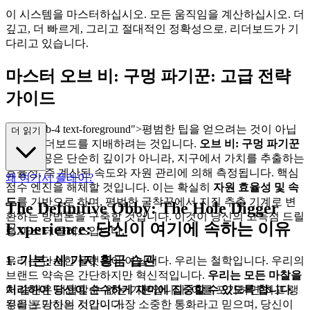
이 시스템을 마스터하십시오. 모든 움직임을 계산하십시오. 더
깊고, 더 빠르게, 그리고 절대적인 정확성으로. 리더보드가 기
다리고 있습니다.
마스터 오브 비: 구멍 파기꾼: 고급 전략
가이드
class="mb-4 text-foreground">평범한 팁을 얻으려는 것이 아닙
더 읽기
니다. 리더보드를 지배하려는 것입니다.
오브 비: 구멍 파기꾼
에서 성공은 단순히 깊이가 아니라, 지구에서 가치를 추출하는
효율성, 즉 계산된 속도와 자원 관리에 의해 측정됩니다. 핵심
왜 여기서 플레이?
점수 엔진을 해체할 것입니다. 이는 확실히
자원 효율성 및 속
도
를 기반으로 하며, 평범한 굴착꾼에서 지질 추출 기계로 변
The Definitive Obby: The Hole Digger
환하는 방법론을 구축할 것입니다. 이것이 당신의 고득점 드릴
Experience: 당신이 여기에 속하는 이유
링 마스터 클래스입니다.
1. 기본: 세 가지 황금 습관
우리는 단순한 플랫폼이 아닙니다. 우리는 철학입니다. 우리의
브랜드 약속은 간단하지만 혁신적입니다.
우리는 모든 마찰을
이 습관은 타협할 수 없는 기본입니다. 이를 포기하면 최고 랭
처리하여 당신이 순수하게 재미에 집중할 수 있도록 합니다.
킹을 포기하는 것입니다.
우리는 당신의 시간이 가장 소중한 통화라고 믿으며, 당신이