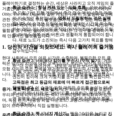
플레이하기로 결정하는 순간, 세상은 사라지고 오직 게임의 즐
황금 습관 1: "항상 켜져 있는" 드릴 흐름
-
오브 비
와 같
거움만 남아야 한다고 생각합니다. 안목 있는 플레이어에게
은 드릴 기반 진행 게임에서 주요 점수 메커니즘은 자원
Obby: The Hole Digger
와 같은 게임은 단순히 드릴링과 발견에
의 지속적인 축적입니다.
멈춰서 드릴링하는 것은 실패
관한 것이 아니라, 우리 플랫폼만이 제공할 수 있는 매끄럽고
입니다.
이 습관은 드릴이 비활성 상태인 시간을 최소화
안전하며 세계적인 수준의 경험에 대한 증거입니다. 당신은 탁
하는 것입니다. 당신의 움직임 (WASD/조이스틱)은 드릴
월함을 요구하는 플레이어이며, 우리는 그 요구를 충족하기 위
링 (마우스 왼쪽 버튼/버튼)과 원활하게 통합되어야 합니
해 만들어진 플랫폼입니다.
다. 재료 노드가 소진되는 즉시 다음 고가치 목표를 향해
움직여야 합니다. 드릴링하지 않는 1초의 "비용"은 기하
1. 당신의 시간을 되찾으세요: 즉시 플레이의 즐거움
급수적입니다.
현대 사회에서 모든 여유 시간은 소중하며, 불필요한 모든 클
황금 습관 2: 너비보다 깊이를 우선시 (수직 밀기)
- 게임
릭은 당신의 지성에 대한 모욕입니다. 우리는 당신과 당신의
은 "더 깊이 들어가면... 새로운 재료와 보너스를 발견하
모험 사이의 모든 장벽을 제거함으로써 당신의 시간을 존중합
게 될 것입니다."라고 명시적으로 말합니다. 이는 점수
니다. 우리는 순수한 즉시성을 위해 우리 플랫폼을 설계했습니
엔진이 깊이에 크게 가중치를 둔다는 것을 확인합니다.
다.
고득점은 최고 등급의 재료에 더 빠르게 접근함으로써
달성됩니다.
이 습관은 드릴 파워와 속도를 높이는 데 주
증거: 제로 다운로드, 제로 설치.
모든 iframe 타이틀을 포함한
로 시작 에너지와 업그레이드를 사용하고, 부가적인 측
우리의 전체 라이브러리는 즉시 스트리밍에 최적화되어 있으
면 정맥을 건너뛰더라도 아래쪽 경로에 집중해야 함을
며, 독점 런처, 대용량 파일 다운로드, 고통스러운 설치 마법사
지시합니다.
없이 브라우저에서 직접 실행됩니다.
황금 습관 3: 펫 시너지 계산기
- 펫은 "수입을 늘리고 진
우리의 약속:
Obby: The Hole Digger
를 플레이하고 싶을 때, 당