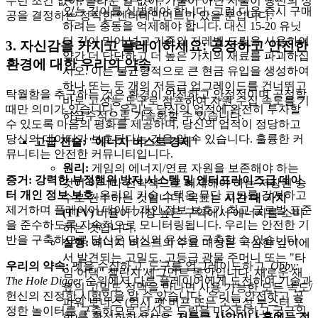
무런 조건 없이, 놀라운 일 없이, 기술이 아닌 지출이 당신의 성
있는
깊이를 식별해야 합니다. 그런 다음 즉시 구매
공을 결정하는 정직한 엔터테인먼트만 있을 뿐입니다.
하려는 충동을 억제해야 합니다. 대신 15-20 유닛
더 깊이 밀어 넣고 기존의 저레벨 드릴을 사용하여
3. 자신감을 가지고 플레이하세요: 공정하고 안전한
약간 더 단단하고 더 높은 가치의 재료를 파괴하십
환경에 대한 우리의 약속
시오. 이는 불균형적으로 큰 현금 유입을 생성하여
하나 또는 두 개의 저등급 업그레이드를 건너뛰고
탁월함을 추구하는 것은 환경이 안전하고 안정적이며 공정할
바로 고성능 도구로 점프하여 자원 수집 속도를 기
때만 의미가 있습니다. 우리는 당신의 업적에 완전히 투자할
하급수적으로 가속화할 수 있습니다.
수 있도록 마음의 평화를 제공하며, 당신의 업적이 정당하고
당신의 데이터가 보호된다는 것을 알 수 있습니다. 훌륭한 커
고급 전술: "에너지 버스트 경제"
뮤니티는 안전한 커뮤니티입니다.
원리:
게임의 에너지/연료 자원을 보존해야 하는
증거: 강력한 부정행위 방지 시스템 및 엔터프라이즈급 데이
것이 아니라 전략적으로 해제해야 하는 저장된 승
터 개인 정보 보호.
우리의 기술 스택은 무단 코드를 감지하고
수로 간주하는 것입니다. 목표는
시간 대 가치
제거하며 플레이어 데이터 개인 정보 보호가 최고 글로벌 표준
(TTV)
비율이 가장 높은 구역에서 에너지를 소비
을 준수하도록 지속적으로 모니터링됩니다. 우리는 안전한 기
하는 것입니다.
반을 구축하므로 당신은 당신의 유산을 구축할 수 있습니다.
실행:
에너지 버스트의 주요 대상은 극심한 깊이에
서 발견되는 고밀도, 고등급 광물 주머니 또는 "타
우리의 약속:
펫을 수집하고, 도구를 업그레이드하고,
Obby:
임 어택" 챌린지 세그먼트 동안입니다. 새로운 재
The Hole Digger
순위에서 다른 플레이어에게 도전하여 기술과
료의 고밀도 정맥을 만나면 사용 가능한 모든 속도/
헌신의 진정한 시험임을 알 수 있습니다. 우리는 안전하고 공
파워 보너스 (임시 펫 버프 또는 소모성 부스터 포
정한 놀이터를 구축하므로 당신은 드릴을 마스터하고 궁극의
함)를 활성화하십시오.
저등급 사암이나 흙에는 절