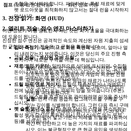
조합을 계산해야 합니다. 파밍하려는 특정 재료에 맞게
점프
(보통 표면 탐색용)
화면 점프 버튼
펫 로드아웃을 최적화하지 않고서는 절대 런을 시작하지
마십시오.
3. 전장 읽기: 화면 (HUD)
2. 엘리트 전술: 점수 엔진 마스터하기
어떤 정보가 가장 중요한지 아는 것은 파기 효율을 극대화하는
데 도움이 됩니다.
진정한 점수 엔진은 공격적인 속도와 계산된 자원 지출의 섬세
한 균형입니다. 이 전술은 그 균형을 활용합니다.
깊이 측정기:
일반적으로 화면 측면에 있으며, 얼마나 멀
리 내려갔는지 보여줍니다. 이것은 당신의 주요 진행 측
고급 전술: "계산된 오버 드릴"
정치이며 새로운 구역을 여는 데 핵심입니다.
재료/코인 카운터:
일반적으로 상단에 표시되며, 수집한
원리:
이 전술은 업그레이드 전에 "안전한" 깊이를
돈이나 재료의 양을 추적합니다. 이 리소스는 업그레이
의도적으로 넘어 드릴링하여 게임의 의도된 진행
드를 구매하는 데 필수적입니다.
곡선보다 먼저 더 높은 등급의 재료가 나타나도록
드릴 파워/연료 게이지:
드릴이 재충전되거나 과열되기
하는 것입니다. 이는 초기, 덜 업그레이드된 런의
전에 남은 에너지 또는 파워의 양을 보여줍니다 (추론).
가치를 극대화합니다.
드릴링 버스트를 효과적으로 관리하려면 이것을 주시하
실행:
먼저 다음 등급의 업그레이드를
구매할 수
십시오.
있는
깊이를 식별해야 합니다. 그런 다음 즉시 구매
펫 슬롯/보너스 표시기:
현재 당신의 스탯을 부스트하는
하려는 충동을 억제해야 합니다. 대신 15-20 유닛
활성 펫과 당신이 획득한 임시 보너스(속도 또는 무적
더 깊이 밀어 넣고 기존의 저레벨 드릴을 사용하여
등)를 보여줍니다.
약간 더 단단하고 더 높은 가치의 재료를 파괴하십
시오. 이는 불균형적으로 큰 현금 유입을 생성하여