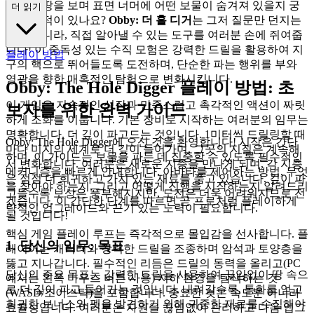
발밑의 땅을 보며 표면 너머에 어떤 보물이 숨겨져 있을지 궁
더 읽기
금해한 적이 있나요?
Obby: 더 홀 디거
는 그저 질문만 던지는
것이 아니라, 직접 알아낼 수 있는 도구를 여러분 손에 쥐여줍
니다! 이 중독성 있는 수직 모험은 강력한 드릴을 활용하여 지
플레이 방법
구의 핵으로 뛰어들도록 도전하며, 단순한 파는 행위를 부와
영광을 향한 매혹적인 탐험으로 변화시킵니다.
Obby: The Hole Digger 플레이 방법: 초
이 게임은 지속적인 성장과 만족스럽고 촉각적인 액션이 짜릿
보자를 위한 완벽 가이드
하게 조화를 이룹니다. 기본 장비로 시작하는 여러분의 임무는
명확합니다. 더 깊이 파고드는 것입니다. 1미터씩 드릴링할 때
Obby: The Hole Digger에 오신 것을 환영합니다! 시작은 간단
마다 미지의 세계로 더 깊이 들어가며, 그곳의 지질은 계속해
하며, 이 가이드는 보물을 파는 데 집중할 수 있도록 필수적인
서 변화합니다. 여러분은 새로운 지층을 만나게 되며, 각 지층
메커니즘을 빠르게 안내합니다. 아바타를 제어하는 방법, 무엇
은 점점 더 희귀하고 가치 있는 재료를 품고 있습니다. 깊이 파
을 찾아야 하는지, 그리고 어떻게 진행을 시작하는지 알려드리
고들수록 보상은 풍부해지지만, 도전은 더욱 어려워지므로 전
겠습니다. 이 간단한 단계를 따르면 곧 프로처럼 플레이하게
략적인 업그레이드와 끈기 있는 노력이 필요합니다.
될 것입니다!
핵심 게임 플레이 루프는 즉각적으로 몰입감을 선사합니다. 플
1. 당신의 임무: 목표
레이어는 캐릭터와 강력한 드릴을 조종하며 암석과 토양층을
뚫고 지나갑니다. 필수적인 리듬은 드릴의 동력을 올리고(PC
당신의 주요 목표는 강력한 드릴을 사용하여 끊임없이 땅 속으
에서는 왼쪽 마우스 버튼 사용) 지하 환경을 탐색하는 것
로 더 깊이 파고 들어가는 것입니다. 내려갈수록, 통화를 얻고
(WASD/조이스틱)을 포함합니다. 중요한 것은 속도뿐 아니라
희귀한 보너스와 펫을 발견하기 위해 귀중한 재료를 수집해야
효율성입니다. 여러분은 자원을 끊임없이 관리하고 다음 업그