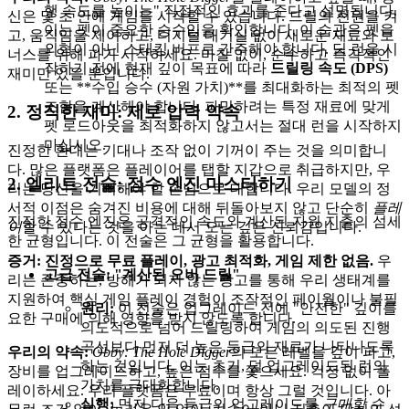
행 속도를 높이는" 직접적인 효과를 준다고 설명됩니다.
신은 몇 초 안에 게임을 시작할 수 있습니다. 드릴의 전원을 켜
이는 펫이 중요한 승수임을 확인합니다. 이 습관은 펫을
고, 움직임을 제어하고, 디지털 대기실 없이 새로운 재료와 보
외형이 아닌 스태킹 버프로 간주해야 합니다. 딥 런을 시
너스를 위해 파기 시작하세요. 마찰 없이, 순수하고 즉각적인
작하기 전에 현재 깊이 목표에 따라
드릴링 속도 (DPS)
재미만 있을 뿐입니다.
또는 **수입 승수 (자원 가치)**를 최대화하는 최적의 펫
조합을 계산해야 합니다. 파밍하려는 특정 재료에 맞게
2. 정직한 재미: 제로 압력 약속
펫 로드아웃을 최적화하지 않고서는 절대 런을 시작하지
마십시오.
진정한 환대는 기대나 조작 없이 기꺼이 주는 것을 의미합니
다. 많은 플랫폼은 플레이어를 탭할 지갑으로 취급하지만, 우
2. 엘리트 전술: 점수 엔진 마스터하기
리는 당신을 기뻐해야 할 손님으로 대합니다. 우리 모델의 정
서적 이점은 숨겨진 비용에 대해 뒤돌아보지 않고 단순히
플레
진정한 점수 엔진은 공격적인 속도와 계산된 자원 지출의 섬세
이
할 수 있다는 것을 아는 데서 오는 깊은 신뢰감입니다.
한 균형입니다. 이 전술은 그 균형을 활용합니다.
증거: 진정으로 무료 플레이, 광고 최적화, 게임 제한 없음.
우
고급 전술: "계산된 오버 드릴"
리는 존중하는, 방해가 되지 않는 광고를 통해 우리 생태계를
지원하여 핵심 게임 플레이 경험이 조작적인 페이월이나 불필
원리:
이 전술은 업그레이드 전에 "안전한" 깊이를
요한 구매에 의해 영향을 받지 않도록 합니다.
의도적으로 넘어 드릴링하여 게임의 의도된 진행
곡선보다 먼저 더 높은 등급의 재료가 나타나도록
우리의 약속:
Obby: The Hole Digger
의 모든 레벨을 깊이 파고,
하는 것입니다. 이는 초기, 덜 업그레이드된 런의
장비를 업그레이드하고, 높은 점수를 쫓으세요. 걱정 없이 플
가치를 극대화합니다.
레이하세요. 우리 플랫폼은 무료이며 항상 그럴 것입니다. 아
실행:
먼저 다음 등급의 업그레이드를
구매할 수