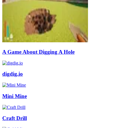
A Game About Digging A Hole
digdig.io
Mini Mine
Craft Drill