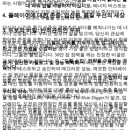
파는 사람이 되는 데 집중할 수 있습니다.
대 파워 업을 사용하지 마십시오.
에너지 버스트는
맵에서 가장 수익성이 높은 목표에서 즉각적이고
4. 플레이어에 대한 존중: 엄선된, 품질 우선의 세상
최대의 추출을 보장해야 합니다.
당신의 시간은 중간 수준의 콘텐츠의 바다를 헤쳐나가는 데 너
3. 프로의 비밀: 반직관적인 우위
무나 소중합니다. 우리는 양보다 질을 믿으며, 당신의 관심에
합당한 존중을 표합니다. 정서적 이점은 우리 플랫폼에서 찾을
대부분의 플레이어는
드릴의 파워를 지속적으로 업그레이드
수 있는 모든 것이 탁월한 경험을 위해 심사, 승인 및 최적화되
하고 모든 자원을 수집하는 것
이 가장 좋은 방법이라고 생각합
었다는 자신감입니다.
니다. 그들은 틀렸습니다. 50만 점 장벽을 깨는 진정한 비결은
그 반대로 하는 것입니다. 즉,
"드릴 스킵" 전략을 수용하는 것
증거: 엄선된 카탈로그 및 성능 최적화.
우리는 모든 게임을 엄
입니다.
격하게 테스트하고 승인하여 매끄러운 성능, 깨끗한 인터페이
스 및 뛰어난 품질을 보장하여 모든 장치(PC 및 모바일)에서
드릴 스킵 전략은 의도적으로 특정 저가치 재료를
수집하지 않
원활한 경험을 보장하는 전담 큐레이션 팀을 고용합니다.
고
대신 경도를 사용하여 드릴 경로를 빠르게 방향 전환하도록
지시합니다. 저가치 재료 (기본 흙이나 점토 등)는 종종 흩어져
우리의 약속:
여기에서는 수천 개의 복제되거나 망가진 게임
있어 비효율적인 움직임을 강요합니다.
을 찾을 수 없습니다. 우리는
Obby: The Hole Digger
가 발견, 업
그레이드, 도전의 매력적인 루프를 통해 당신의 시간을 투자할
이것이 효과가 있는 이유는 다음과 같습니다. 저가치 블록을
가치가 있는 탁월한 게임이라고 믿기 때문에 이 게임을 소개합
드릴링하고, 자원을 수집한 다음, 위치를 다시 잡는 데 소요되
니다. 이것이 우리의 큐레이션 약속입니다. 더 적은 소음, 당신
는 시간은 더 아래쪽의 고가치 정맥을 드릴링하는 데 사용되지
이 마땅히 받아야 할 더 많은 품질, 당신의 화면에 완벽하게 전
않는 시간입니다. 저가치 재료
주변
의 최소 저항 경로를 식별
달됩니다.